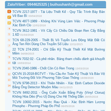
Zalo/Viber: 0944625325 | buihuuhanh@gmail.com
TCVN 2217-1977 - Tài Liệu Thiết Kế - Quy Tắc Trình Bày Bản
Vẽ Bao Bì
03/04/2016
TCVN 4877-1989 - Không Khí Vùng Làm Việc - Phương Pháp
Xác Định Clo
12/01/2016
TCVN 3612-1981 - Vít Cấy Có Chiều Dài Đoạn Ren Cấy Bằng
1.6D
01/04/2016
TCN 68-229-2005 - Thiết Bị Vô Tuyến Lưu Động Mặt Đất Có
Ăng Ten Rời Dùng Cho Truyền Số Liệu
12/11/2015
22 TCN 274-2001 - Chỉ Dẫn Kỹ Thuật Thiết Kế Mặt Đường
Mềm
04/09/2015
TCVN 7032:02 - Cà phê nhân. Bảng tham chiếu đánh giá khuyết
tật
10/03/2014
TCVN 2040-1986 - Chốt Côn Có Ren Trong
13/03/2016
QCVN 15-2018-BGTVT - Yêu Cầu An Toàn Kỹ Thuật Và Bảo Vệ
Môi Trường Đối Với Phương Tiện Giao Thông
16/08/2020
TCVN 9798-2013 - Khí Thiên Nhiên - Xác Định Carbon Dioxide
Bằng Ống Detector Nhuộm Màu
04/11/2015
TCVN 8492-2011 - Ống Cuốn Xoắn Bằng Poly (Vinyl Clorua)
Không Hóa Dẻo (Pvc-U) Dùng Cho Hệ Thống Dẫn
28/05/2016
TCVN 10692-2015 - Nước Rau Quả - Xác Định Hàm Lượng
Phospho - Phương Pháp Đo Phổ
06/05/2016