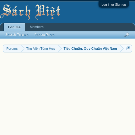
Log in or Sign up
Members
Forums
Search Forums
Recent Posts
Forums
Thư Viện Tổng Hợp
Tiêu Chuẩn, Quy Chuẩn Việt Nam