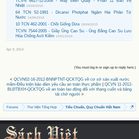
TCVN 6627-11-2008 - Máy Điện Quay - Phần 11 Bảo Vệ
Nhiệt
24/04/2016
64 TCN 52-1991 - Dicanxi Photphat Ngậm Hai Phân Tử
Nước
14/06/2016
10 TCN 462-2001 - Chồi Giống Dứa
18/09/2015
TCVN 7544-2005 - Giầy Ủng Cao Su - Ủng Bằng Cao Su Lưu
Hóa Chống Axít Kiềm
16/01/2016
Apr 9, 2014
(You must log in or sign up to reply here.)
<
QCVN02-16-2012-BNNPTNT-QCKTQG về cơ sở sản xuất nước
mắm-Điều kiện bảo đảm yêu cầu an toàn thực phẩm
|
QCVN 11-2012-
BLĐTBXH-QCKTQG về an toàn lao động đối với thang cuốn và băng
tải chở người
>
Forums
Thư Viện Tổng Hợp
Tiêu Chuẩn, Quy Chuẩn Việt Nam