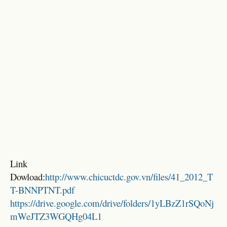
Link
Dowload:
http://www.chicuctdc.gov.vn/files/41_2012_T
T-BNNPTNT.pdf
https://drive.google.com/drive/folders/1yLBzZ1rSQoNj
mWeJTZ3WGQHg04L1