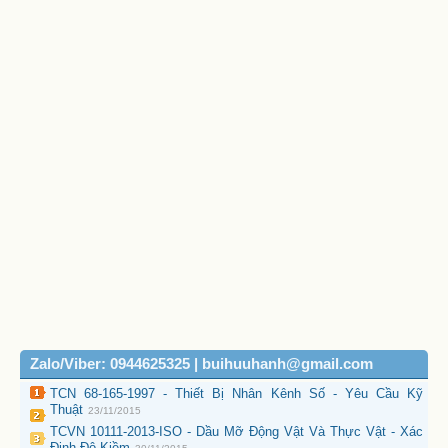
Zalo/Viber: 0944625325 | buihuuhanh@gmail.com
TCN 68-165-1997 - Thiết Bị Nhân Kênh Số - Yêu Cầu Kỹ
Thuật
23/11/2015
TCVN 10111-2013-ISO - Dầu Mỡ Động Vật Và Thực Vật - Xác
Định Độ Kiềm