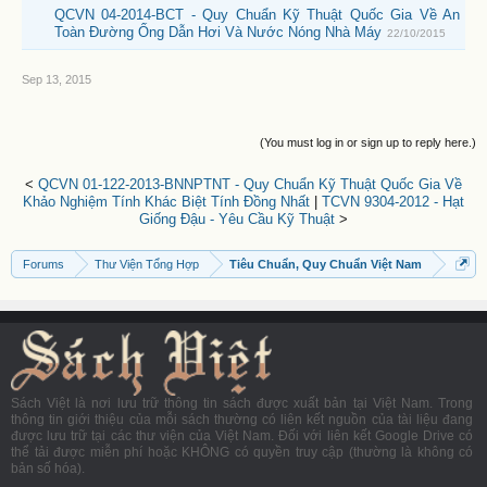
QCVN 04-2014-BCT - Quy Chuẩn Kỹ Thuật Quốc Gia Về An
Toàn Đường Ống Dẫn Hơi Và Nước Nóng Nhà Máy
22/10/2015
Sep 13, 2015
(You must log in or sign up to reply here.)
<
QCVN 01-122-2013-BNNPTNT - Quy Chuẩn Kỹ Thuật Quốc Gia Về
Khảo Nghiệm Tính Khác Biệt Tính Đồng Nhất
|
TCVN 9304-2012 - Hạt
Giống Đậu - Yêu Cầu Kỹ Thuật
>
Forums
Thư Viện Tổng Hợp
Tiêu Chuẩn, Quy Chuẩn Việt Nam
Sách Việt là nơi lưu trữ thông tin sách được xuất bản tại Việt Nam. Trong
thông tin giới thiệu của mỗi sách thường có liên kết nguồn của tài liệu đang
được lưu trữ tại các thư viện của Việt Nam. Đối với liên kết Google Drive có
thể tải được miễn phí hoặc KHÔNG có quyền truy cập (thường là không có
bản số hóa).