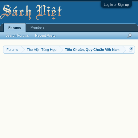
Log in or Sign up
Members
Forums
Search Forums
Recent Posts
Forums
Thư Viện Tổng Hợp
Tiêu Chuẩn, Quy Chuẩn Việt Nam