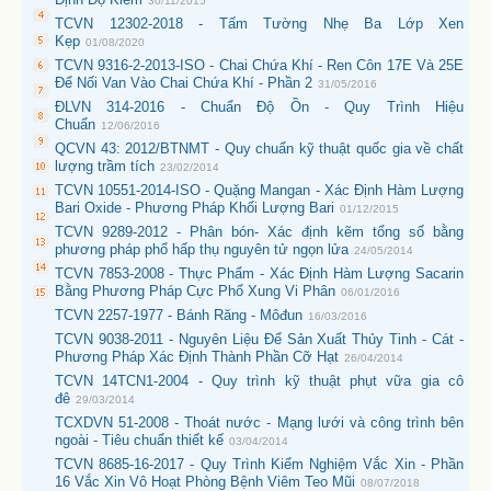
30/11/2015
TCVN 12302-2018 - Tấm Tường Nhẹ Ba Lớp Xen
Kẹp
01/08/2020
TCVN 9316-2-2013-ISO - Chai Chứa Khí - Ren Côn 17E Và 25E
Để Nối Van Vào Chai Chứa Khí - Phần 2
31/05/2016
ĐLVN 314-2016 - Chuẩn Độ Ồn - Quy Trình Hiệu
Chuẩn
12/06/2016
QCVN 43: 2012/BTNMT - Quy chuẩn kỹ thuật quốc gia về chất
lượng trầm tích
23/02/2014
TCVN 10551-2014-ISO - Quặng Mangan - Xác Định Hàm Lượng
Bari Oxide - Phương Pháp Khối Lượng Bari
01/12/2015
TCVN 9289-2012 - Phân bón- Xác định kẽm tổng số bằng
phương pháp phổ hấp thụ nguyên tử ngọn lửa
24/05/2014
TCVN 7853-2008 - Thực Phẩm - Xác Định Hàm Lượng Sacarin
Bằng Phương Pháp Cực Phổ Xung Vi Phân
06/01/2016
TCVN 2257-1977 - Bánh Răng - Môđun
16/03/2016
TCVN 9038-2011 - Nguyên Liệu Để Sản Xuất Thủy Tinh - Cát -
Phương Pháp Xác Định Thành Phần Cỡ Hạt
26/04/2014
TCVN 14TCN1-2004 - Quy trình kỹ thuật phụt vữa gia cô
đê
29/03/2014
TCXDVN 51-2008 - Thoát nước - Mạng lưới và công trình bên
ngoài - Tiêu chuẩn thiết kế
03/04/2014
TCVN 8685-16-2017 - Quy Trình Kiểm Nghiệm Vắc Xin - Phần
16 Vắc Xin Vô Hoạt Phòng Bệnh Viêm Teo Mũi
08/07/2018