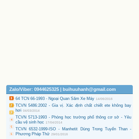
Zalo/Viber: 0944625325 | buihuuhanh@gmail.com
64 TCN 66-1993 - Ngoại Quan Săm Xe Máy
14/06/2016
TCVN 5486:2002 - Gia vị. Xác định chất chiết ete không bay
hơi
04/03/2014
TCVN 5713-1993 - Phòng học trường phổ thông cơ sở - Yêu
cầu vệ sinh học
17/04/2014
TCVN 6532-1999-ISO - Manhetit Dùng Trong Tuyển Than -
Phương Pháp Thử
29/01/2016