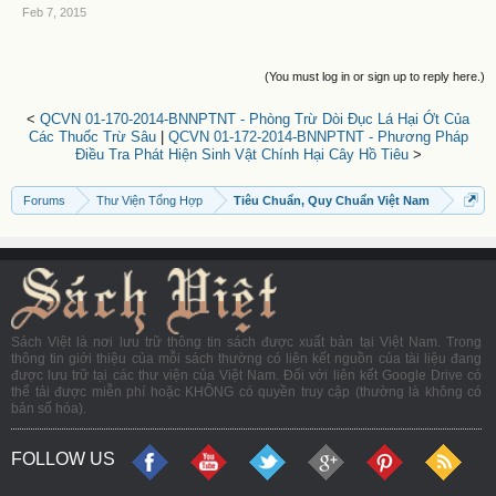
Feb 7, 2015
(You must log in or sign up to reply here.)
<
QCVN 01-170-2014-BNNPTNT - Phòng Trừ Dòi Đục Lá Hại Ớt Của
Các Thuốc Trừ Sâu
|
QCVN 01-172-2014-BNNPTNT - Phương Pháp
Điều Tra Phát Hiện Sinh Vật Chính Hại Cây Hồ Tiêu
>
Forums
Thư Viện Tổng Hợp
Tiêu Chuẩn, Quy Chuẩn Việt Nam
Sách Việt là nơi lưu trữ thông tin sách được xuất bản tại Việt Nam. Trong
thông tin giới thiệu của mỗi sách thường có liên kết nguồn của tài liệu đang
được lưu trữ tại các thư viện của Việt Nam. Đối với liên kết Google Drive có
thể tải được miễn phí hoặc KHÔNG có quyền truy cập (thường là không có
bản số hóa).
FOLLOW US