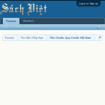
Log in or Sign up
Members
Forums
Search Forums
Recent Posts
Forums
Thư Viện Tổng Hợp
Tiêu Chuẩn, Quy Chuẩn Việt Nam