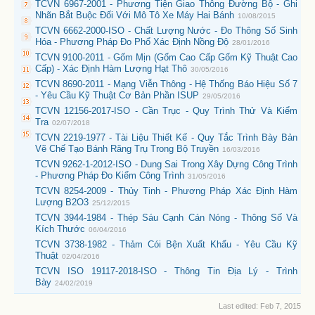
TCVN 6967-2001 - Phương Tiện Giao Thông Đường Bộ - Ghi
Nhãn Bắt Buộc Đối Với Mô Tô Xe Máy Hai Bánh
10/08/2015
TCVN 6662-2000-ISO - Chất Lượng Nước - Đo Thông Số Sinh
Hóa - Phương Pháp Đo Phổ Xác Định Nồng Độ
28/01/2016
TCVN 9100-2011 - Gốm Mịn (Gốm Cao Cấp Gốm Kỹ Thuật Cao
Cấp) - Xác Định Hàm Lượng Hạt Thô
30/05/2016
TCVN 8690-2011 - Mạng Viễn Thông - Hệ Thống Báo Hiệu Số 7
- Yêu Cầu Kỹ Thuật Cơ Bản Phần ISUP
29/05/2016
TCVN 12156-2017-ISO - Cần Trục - Quy Trình Thử Và Kiểm
Tra
02/07/2018
TCVN 2219-1977 - Tài Liệu Thiết Kế - Quy Tắc Trình Bày Bản
Vẽ Chế Tạo Bánh Răng Trụ Trong Bộ Truyền
16/03/2016
TCVN 9262-1-2012-ISO - Dung Sai Trong Xây Dựng Công Trình
- Phương Pháp Đo Kiểm Công Trình
31/05/2016
TCVN 8254-2009 - Thủy Tinh - Phương Pháp Xác Định Hàm
Lượng B2O3
25/12/2015
TCVN 3944-1984 - Thép Sáu Cạnh Cán Nóng - Thông Số Và
Kích Thước
06/04/2016
TCVN 3738-1982 - Thảm Cói Bện Xuất Khẩu - Yêu Cầu Kỹ
Thuật
02/04/2016
TCVN ISO 19117-2018-ISO - Thông Tin Địa Lý - Trình
Bày
24/02/2019
Last edited:
Feb 7, 2015