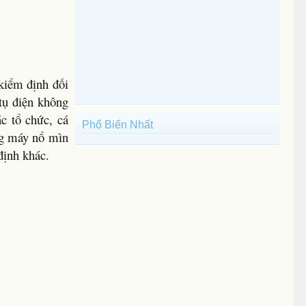
 kiểm định đối
tụ điện không
c tổ chức, cá
Phổ Biến Nhất
ng máy nổ mìn
định khác.