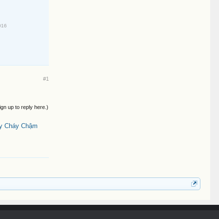
016
#1
ign up to reply here.)
ây Cháy Chậm