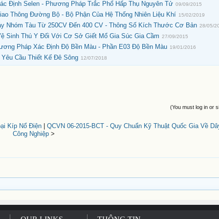
ác Định Selen - Phương Pháp Trắc Phổ Hấp Thụ Nguyên Tử
09/09/2015
iao Thông Đường Bộ - Bộ Phận Của Hệ Thống Nhiên Liệu Khí
15/02/2019
Đáy Nhóm Tàu Từ 250CV Đến 400 CV - Thông Số Kích Thước Cơ Bản
28/05/2
Vệ Sinh Thú Y Đối Với Cơ Sở Giết Mổ Gia Súc Gia Cầm
27/09/2015
Phương Pháp Xác Định Độ Bền Màu - Phần E03 Độ Bền Màu
19/01/2016
- Yêu Cầu Thiết Kế Đê Sông
12/07/2018
(You must log in or s
i Kíp Nổ Điện
|
QCVN 06-2015-BCT - Quy Chuẩn Kỹ Thuật Quốc Gia Về D
Công Nghiệp
>