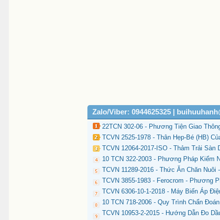
Zalo/Viber: 0944625325 | buihuuhan
22TCN 302-06 - Phương Tiện Giao Thôn
TCVN 2525-1978 - Thân Hẹp-Bé (HB) C
TCVN 12064-2017-ISO - Thảm Trải Sàn D
10 TCN 322-2003 - Phương Pháp Kiểm N
TCVN 11289-2016 - Thức Ăn Chăn Nuôi 
TCVN 3855-1983 - Ferocrom - Phương 
TCVN 6306-10-1-2018 - Máy Biến Áp Đi
10 TCN 718-2006 - Quy Trình Chẩn Đoá
TCVN 10953-2-2015 - Hướng Dẫn Đo Dầu