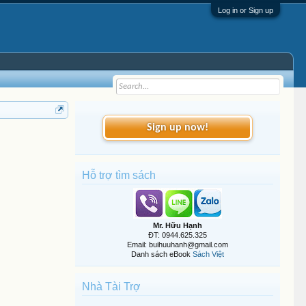
Log in or Sign up
Sign up now!
Hỗ trợ tìm sách
Mr. Hữu Hạnh
ĐT: 0944.625.325
Email: buihuuhanh@gmail.com
Danh sách eBook
Sách Việt
Nhà Tài Trợ