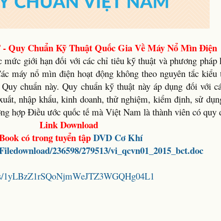
- Quy Chuẩn Kỹ Thuật Quốc Gia Về Máy Nổ Mìn Điện
 mức giới hạn đối với các chỉ tiêu kỹ thuật và phương pháp
Các máy nổ mìn điện hoạt động không theo nguyên tắc kiểu 
 Quy chuẩn này. Quy chuẩn kỹ thuật này áp dụng đối với cá
n xuất, nhập khẩu, kinh doanh, thử nghiệm, kiểm định, sử dụ
ường hợp Điều ước quốc tế mà Việt Nam là thành viên có quy 
Link Download
Book có trong tuyển tập
DVD
Cơ Khí
t/Filedownload/236598/279513/vi_qcvn01_2015_bct.doc
folders/1yLBzZ1rSQoNjmWeJTZ3WGQHg04L1