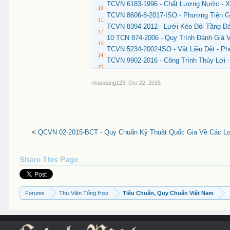
TCVN 6183-1996 - Chất Lượng Nước - X
TCVN 8606-8-2017-ISO - Phương Tiện G
TCVN 8394-2012 - Lưới Kéo Đôi Tầng 
10 TCN 874-2006 - Quy Trình Đánh Giá 
TCVN 5234-2002-ISO - Vật Liệu Dệt - 
TCVN 9902-2016 - Công Trình Thủy Lợi 
nhandang123
,
Oct 22, 2015
<
QCVN 02-2015-BCT - Quy Chuẩn Kỹ Thuật Quốc Gia Về Các Loạ
Share This Page
Forums
Thư Viện Tổng Hợp
Tiêu Chuẩn, Quy Chuẩn Việt Nam