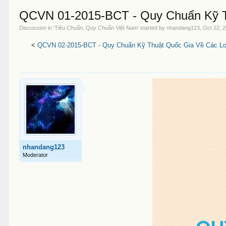
QCVN 01-2015-BCT - Quy Chuẩn Kỹ T
Discussion in '
Tiêu Chuẩn, Quy Chuẩn Việt Nam
' started by
nhandang123
,
Oct 22, 
<
QCVN 02-2015-BCT - Quy Chuẩn Kỹ Thuật Quốc Gia Về Các Loạ
nhandang123
Moderator