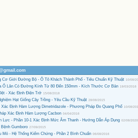
h@gmail.com
g Cơ Giới Đường Bộ - Ô Tô Khách Thành Phố - Tiêu Chuẩn Kỹ Thuật
10/08/2
ủa Ổ Lăn Có Đường Kính Từ 80 Đến 150mm - Kích Thước Cơ Bản
19/03/2016
ệt - Xác Định Điện Trở
15/08/2018
ghiệm Hạt Giống Cây Trồng - Yêu Cầu Kỹ Thuật
28/08/2015
- Xác Định Hàm Lượng Dimetridazole - Phương Pháp Đo Quang Phổ
10/08/20
Pháp Xác Định Hàm Lượng Cacbon
04/04/2016
ện Lực - Phần 10-1 Xác Định Mức Âm Thanh - Hướng Dẫn Áp Dụng
02/08/202
n Bệnh Gumboro
27/09/2015
 Mỏ - Hệ Thống Kiểm Chứng - Phần 2 Bình Chuẩn
06/08/2016