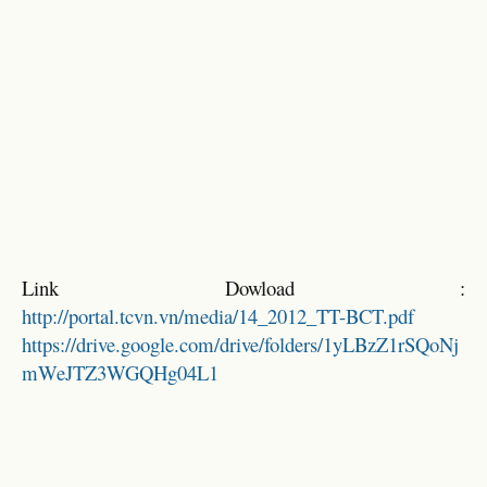
Link Dowload :
http://portal.tcvn.vn/media/14_2012_TT-BCT.pdf
https://drive.google.com/drive/folders/1yLBzZ1rSQoNj
mWeJTZ3WGQHg04L1