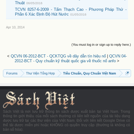
Thuật
06/05/2016
TCVN 8257-6-2009 - Tấm Thạch Cao - Phương Pháp Thử -
Phần 6 Xác Định Độ Hút Nước
01/05/2016
Apr 10, 2014
(You must log in or sign up to reply here.)
<
QCVN 06-2012-BCT - QCKTQG về dây dẫn tín hiệu nổ
|
QCVN 04-
2012-BCT - Quy chuẩn kỹ thuật quốc gia về thuốc nổ anfo
>
Forums
Thư Viện Tổng Hợp
Tiêu Chuẩn, Quy Chuẩn Việt Nam
Sách Việt là nơi lưu trữ thông tin sách được xuất bản tại Việt Nam. Trong
thông tin giới thiệu của mỗi sách thường có liên kết nguồn của tài liệu đang
được lưu trữ tại các thư viện của Việt Nam. Đối với liên kết Google Drive có
thể tải được miễn phí hoặc KHÔNG có quyền truy cập (thường là không có
bản số hóa).