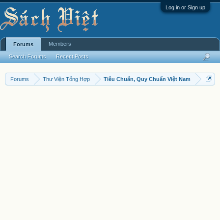
Log in or Sign up
Members
Forums
Search Forums
Recent Posts
Forums
Thư Viện Tổng Hợp
Tiêu Chuẩn, Quy Chuẩn Việt Nam