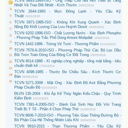
TCVN 5893-1995-ISO - Ống Thép Cho Nồi Hơi Thiết Bị Tăng
Nhiệt Và Trao Đổi Nhiệt - Kích Thước
16/02/2016
TCVN 2644-1993 - Mực Đông Lạnh - Yêu Cầu Kỹ
Thuật
24/11/2015
TCVN 5971-1995-ISO - Không Khí Xung Quanh - Xác Định
Nồng Độ Khối Lượng Của Lưu Huỳnh Dioxit
18/02/2016
TCVN 6202-1996-ISO - Chất Lượng Nước - Xác Định Phospho
- Phương Pháp Trắc Phổ Dùng Amoni Molipđat
10/02/2016
TCVN 1442-1986 - Trứng Vịt Tươi - Thương Phẩm
01/10/2015
TCVN 7576-6-2010-ISO - Phương Pháp Thử Các Bộ Lọc Dầu
Bôi Trơn Toàn Dòng Của Động Cơ Đốt Trong
23/05/2016
TCVN 4514-1988 - Xí nghiệp công nghiệp - tổng mặt bằng - tiêu
chuẩn thiết kế
17/04/2014
TCVN 4098-1985 - Thước Đo Chiều Sâu - Kích Thước Cơ
Bản
06/08/2016
TCVN 5271-2008 - Mật Ong - Xác Định Độ Axit Bằng Phương
Pháp Chuẩn Độ
01/10/2015
ĐLVN 135-2004 - Khí Áp Kế Thủy Ngân Kiểu Chậu - Quy Trình
Kiểm Định
10/10/2015
TCVN 7391-4-2005-ISO - Đánh Giá Sinh Học Đối Với Trang
Thiết Bị Y Tế - Phần 4 Chọn Phép Thử
21/05/2016
TCVN 8606-7-2010-ISO - Phương Tiện Giao Thông Đường Bộ -
Bộ Phận Của Hệ Thống Nhiên Liệu Khí
29/04/2016
TCVN 8910-2015 - Than Thương Phẩm - Yêu Cầu Kỹ