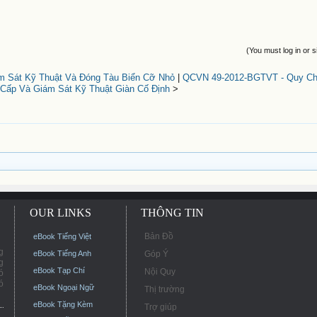
(You must log in or s
 Sát Kỹ Thuật Và Đóng Tàu Biển Cỡ Nhỏ
|
QCVN 49-2012-BGTVT - Quy Ch
Cấp Và Giám Sát Kỹ Thuật Giàn Cố Định
>
OUR LINKS
THÔNG TIN
Bản Đồ
eBook Tiếng Việt
g
eBook Tiếng Anh
Góp Ý
g
eBook Tạp Chí
Nội Quy
ó
ó
eBook Ngoại Ngữ
Thị trường
eBook Tặng Kèm
Trợ giúp