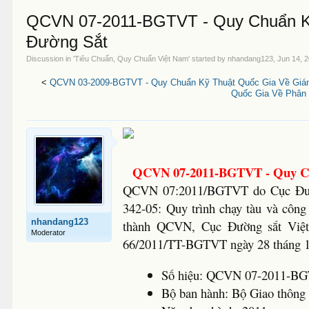
QCVN 07-2011-BGTVT - Quy Chuẩn K
Đường Sắt
Discussion in '
Tiêu Chuẩn, Quy Chuẩn Việt Nam
' started by
nhandang123
,
Jun 14, 
<
QCVN 03-2009-BGTVT - Quy Chuẩn Kỹ Thuật Quốc Gia Về Giám
Quốc Gia Về Phân 
QCVN 07-2011-BGTVT - Quy Ch
QCVN 07:2011/BGTVT do Cục Đường
342-05: Quy trình chạy tàu và công
nhandang123
thành QCVN, Cục Đường sắt Việt 
Moderator
66/2011/TT-BGTVT ngày 28 tháng 
Số hiệu: QCVN 07-2011-B
Bộ ban hành: Bộ Giao thông 