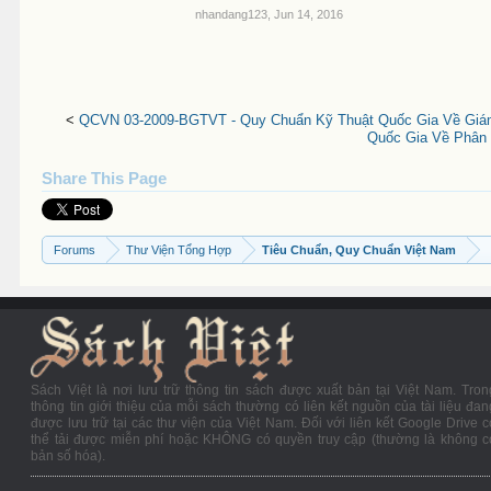
nhandang123
,
Jun 14, 2016
<
QCVN 03-2009-BGTVT - Quy Chuẩn Kỹ Thuật Quốc Gia Về Giám
Quốc Gia Về Phân 
Share This Page
Forums
Thư Viện Tổng Hợp
Tiêu Chuẩn, Quy Chuẩn Việt Nam
Sách Việt là nơi lưu trữ thông tin sách được xuất bản tại Việt Nam. Tron
thông tin giới thiệu của mỗi sách thường có liên kết nguồn của tài liệu đan
được lưu trữ tại các thư viện của Việt Nam. Đối với liên kết Google Drive c
thể tải được miễn phí hoặc KHÔNG có quyền truy cập (thường là không c
bản số hóa).