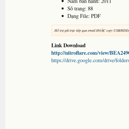
Năm ban hành: 2011
Số trang: 88
Dạng File: PDF
Hỗ trợ gửi trực tiếp qua email HOẶC copy USB/HDD
Link Download
http://nitroflare.com/view/BEA2
https://drive.google.com/drive/