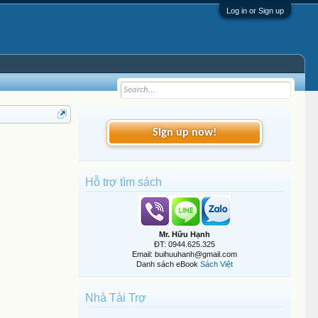
Log in or Sign up
Sign up now!
Hỗ trợ tìm sách
Mr. Hữu Hạnh
ĐT: 0944.625.325
Email: buihuuhanh@gmail.com
Danh sách eBook
Sách Việt
Nhà Tài Trợ