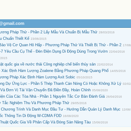
h@gmail.com
hương Pháp Thử - Phần 2 Lấy Mẫu Và Chuẩn Bị Mẫu Thử
28/03/2016
u Chuẩn Thiết Kế
23/06/2015
Bảo Vệ Cơ Quan Hô Hấp - Phương Pháp Thử Và Thiết Bị Thử - Phần 2
17/08
2-7 Yêu Cầu Cụ Thể - Đèn Điện Dụng Di Động Dùng Trong Vườn
22/04/2016
/2015
 quốc gia về nước thải Công nghiệp chế biến thủy sản
22/02/2014
 - Xác Định Hàm Lượng Zoalene Bằng Phương Pháp Quang Phổ
14/05/2016
ương Pháp Xác Định Hàm Lượng Axit Sobic
05/10/2015
ông Dự Ứng Lực - Phần 5 Thép Thanh Cán Nóng Có Hoặc Không Xử Lý
02/02
 Và Đơn Vị Tải Vận Chuyển Đã Điền Đầy, Hoàn Chỉnh
05/08/2020
Điện Của Các Tòa Nhà - Phần 1 Nguyên Tắc Cơ Bản Đánh Giá
26/04/2016
uy Tắc Nghiệm Thu Và Phương Pháp Thử
29/05/2016
, Chương Trình Và Danh Mục Đầu Tư - Hướng Dẫn Quản Lý Danh Mục
12/08
Gốc Thông Tin Di Động W-CDMA FDD
16/08/2020
huật Quốc Gia Về Phân Cấp Và Đóng Sàn Nâng Tàu
15/06/2016