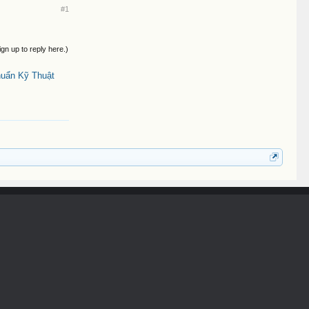
#1
ign up to reply here.)
uẩn Kỹ Thuật