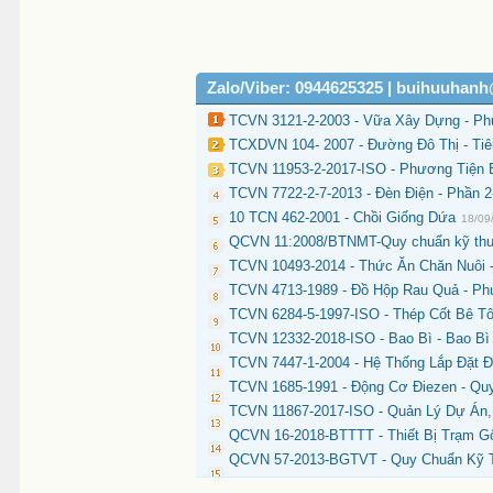
Zalo/Viber: 0944625325 | buihuuhan
TCVN 3121-2-2003 - Vữa Xây Dựng - P
TCXDVN 104- 2007 - Đường Đô Thị - Tiê
TCVN 11953-2-2017-ISO - Phương Tiện 
TCVN 7722-2-7-2013 - Đèn Điện - Phần 
10 TCN 462-2001 - Chồi Giống Dứa
18/09
QCVN 11:2008/BTNMT-Quy chuẩn kỹ thuật
TCVN 10493-2014 - Thức Ăn Chăn Nuôi
TCVN 4713-1989 - Đồ Hộp Rau Quả - Ph
TCVN 6284-5-1997-ISO - Thép Cốt Bê T
TCVN 12332-2018-ISO - Bao Bì - Bao Bì
TCVN 7447-1-2004 - Hệ Thống Lắp Đặt 
TCVN 1685-1991 - Động Cơ Điezen - Q
TCVN 11867-2017-ISO - Quản Lý Dự Án
QCVN 16-2018-BTTTT - Thiết Bị Trạm 
QCVN 57-2013-BGTVT - Quy Chuẩn Kỹ T