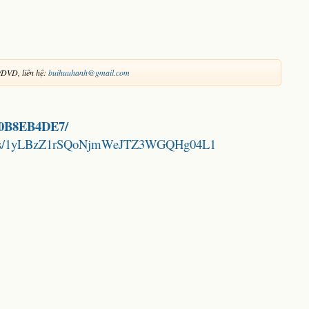
/DVD, liên hệ:
buihuuhanh@gmail.com
490B8EB4DE7/
folders/1yLBzZ1rSQoNjmWeJTZ3WGQHg04L1