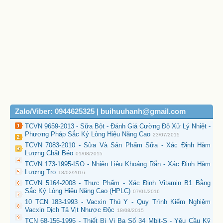
Zalo/Viber: 0944625325 | buihuuhanh@gmail.com
TCVN 9659-2013 - Sữa Bột - Đánh Giá Cường Độ Xử Lý Nhiệt -
Phương Pháp Sắc Ký Lỏng Hiệu Năng Cao
23/07/2015
TCVN 7083-2010 - Sữa Và Sản Phẩm Sữa - Xác Định Hàm
Lượng Chất Béo
01/08/2015
TCVN 173-1995-ISO - Nhiên Liệu Khoáng Rắn - Xác Định Hàm
Lượng Tro
18/02/2016
TCVN 5164-2008 - Thực Phẩm - Xác Định Vitamin B1 Bằng
Sắc Ký Lỏng Hiệu Năng Cao (HPLC)
07/01/2016
10 TCN 183-1993 - Vacxin Thú Y - Quy Trình Kiểm Nghiệm
Vacxin Dịch Tả Vịt Nhược Độc
18/08/2015
TCN 68-156-1996 - Thiết Bị Vi Ba Số 34 Mbit-S - Yêu Cầu Kỹ