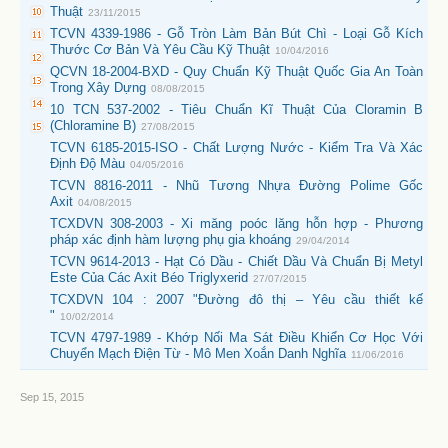
Thuật
23/11/2015
TCVN 4339-1986 - Gỗ Tròn Làm Bản Bút Chì - Loại Gỗ Kích
Thước Cơ Bản Và Yêu Cầu Kỹ Thuật
10/04/2016
QCVN 18-2004-BXD - Quy Chuẩn Kỹ Thuật Quốc Gia An Toàn
Trong Xây Dựng
08/08/2015
10 TCN 537-2002 - Tiêu Chuẩn Kĩ Thuật Của Cloramin B
(Chloramine B)
27/08/2015
TCVN 6185-2015-ISO - Chất Lượng Nước - Kiểm Tra Và Xác
Định Độ Màu
04/05/2016
TCVN 8816-2011 - Nhũ Tương Nhựa Đường Polime Gốc
Axit
04/08/2015
TCXDVN 308-2003 - Xi măng poóc lăng hỗn hợp - Phương
pháp xác định hàm lượng phụ gia khoáng
29/04/2014
TCVN 9614-2013 - Hạt Có Dầu - Chiết Dầu Và Chuẩn Bị Metyl
Este Của Các Axit Béo Triglyxerid
27/07/2015
TCXDVN 104 : 2007 "Đường đô thị – Yêu cầu thiết kế
"
10/02/2014
TCVN 4797-1989 - Khớp Nối Ma Sát Điều Khiển Cơ Học Với
Chuyển Mạch Điện Từ - Mô Men Xoắn Danh Nghĩa
11/06/2016
Sep 15, 2015