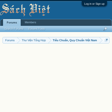
Log in or Sign up
Members
Forums
Search Forums
Recent Posts
Forums
Thư Viện Tổng Hợp
Tiêu Chuẩn, Quy Chuẩn Việt Nam