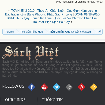
(You must log in or sign up to reply here.)
<
TCVN 8542-2010 - Thức Ăn Chăn Nuôi - Xác Định Hàm Lượng
Bacitracin Kẽm Bằng Phương Pháp Sắc Kí Lỏng
|
QCVN 01-38-2010-
BNNPTNT - Quy Chuẩn Kỹ Thuật Quốc Gia Về Phương Pháp Điều
Tra Phát Hiện Dịch Hại Cây
>
Forums
Thư Viện Tổng Hợp
Tiêu Chuẩn, Quy Chuẩn Việt Nam
Sách Việt là nơi lưu trữ thông tin sách được xuất bản tại Việt Nam. Trong
thông tin giới thiệu của mỗi sách thường có liên kết nguồn của tài liệu đang
được lưu trữ tại các thư viện của Việt Nam. Đối với liên kết Google Drive có
thể tải được miễn phí hoặc KHÔNG có quyền truy cập (thường là không có
bản số hóa).
FOLLOW US
OUR LINKS
THÔNG TIN