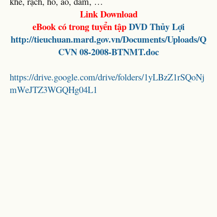
khe, rạch, hồ, ao, đầm, …
Link Download
eBook có trong tuyển tập
DVD Thủy Lợi
http://tieuchuan.mard.gov.vn/Documents/Uploads/Q
CVN 08-2008-BTNMT.doc
https://drive.google.com/drive/folders/1yLBzZ1rSQoNj
mWeJTZ3WGQHg04L1