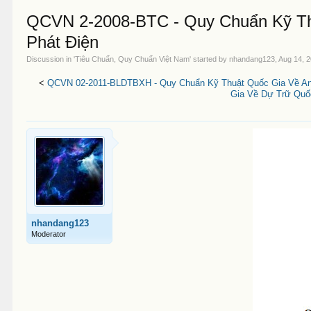
QCVN 2-2008-BTC - Quy Chuẩn Kỹ Th
Phát Điện
Discussion in '
Tiêu Chuẩn, Quy Chuẩn Việt Nam
' started by
nhandang123
,
Aug 14, 
<
QCVN 02-2011-BLDTBXH - Quy Chuẩn Kỹ Thuật Quốc Gia Về An 
Gia Về Dự Trữ Quốc
nhandang123
Moderator