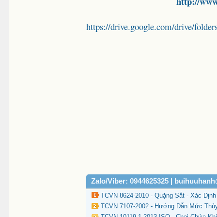
http://ww
https://drive.google.com/drive/
Zalo/Viber: 0944625325 | buihuuhan
TCVN 8624-2010 - Quặng Sắt - Xác Đị
TCVN 7107-2002 - Hướng Dẫn Mức Thủy
TCVN 10119-1-2013-ISO - Chai Chứa Khí