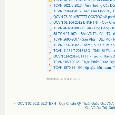
TCVN 9621-5-2013 - Ảnh Hưởng Của Dòn
TCVN 3599-1981 - Thép Tấm Mỏng Kỹ Th
QCVN 78:2014/BTTTT-QCKTQG về phơi nhi
QCVN 01-104-2012-BNNPTNT - Quy Chuẩ
TCVN 4632-1988 - Ổ Lăn - Ống Găng - 
58 TCN 27-1974 - Bản Vẽ Tàu Cá - Tỷ L
TCVN 2690-2007 - Sản Phẩm Dầu Mỏ - 
TCVN 3737-1982 - Thảm Cói Xe Xuất Kh
TCVN 11281-7-2018-ISO - Thiết Bị Tập L
QCVN 114-2017-BTTTT - Tương Thích Điệ
TCVN 9050-2012 - Thực Phẩm - Xác Đị
TCVN 1870:76 - Đồ hộp qủa. Mứt cam. Y
nhandang123
,
Aug 14, 2015
<
QCVN 02-2011-BLDTBXH - Quy Chuẩn Kỹ Thuật Quốc Gia Về An 
Gia Về Dự Trữ Quốc