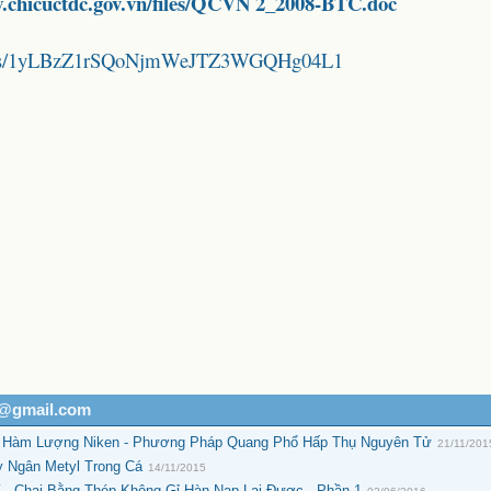
w.chicuctdc.gov.vn/files/QCVN 2_2008-BTC.doc
folders/1yLBzZ1rSQoNjmWeJTZ3WGQHg04L1
h@gmail.com
nh Hàm Lượng Niken - Phương Pháp Quang Phổ Hấp Thụ Nguyên Tử
21/11/201
 Ngân Metyl Trong Cá
14/11/2015
 - Chai Bằng Thép Không Gỉ Hàn Nạp Lại Được - Phần 1