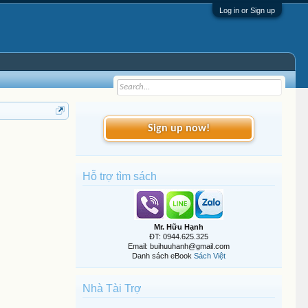
Log in or Sign up
Sign up now!
Hỗ trợ tìm sách
Mr. Hữu Hạnh
ĐT: 0944.625.325
Email: buihuuhanh@gmail.com
Danh sách eBook
Sách Việt
Nhà Tài Trợ