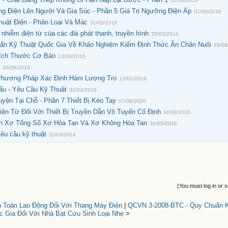
02/06/2016
g Điện Lên Người Và Gia Súc - Phần 5 Giá Trị Ngưỡng Điện Áp
01/06/2016
uật Điện - Phân Loại Và Mác
31/03/2016
ễm điện từ của các đài phát thanh, truyền hình
25/03/2014
n Kỹ Thuật Quốc Gia Về Khảo Nghiệm Kiểm Định Thức Ăn Chăn Nuôi
16/06
Kích Thước Cơ Bản
13/04/2016
ệ
20/09/2015
Phương Pháp Xác Định Hàm Lượng Tro
12/01/2016
ẩu - Yêu Cầu Kỹ Thuật
02/04/2016
uyện Tại Chỗ - Phần 7 Thiết Bị Kéo Tay
07/08/2020
n Từ Đối Với Thiết Bị Truyền Dẫn Vô Tuyến Cố Định
16/08/2020
nh Xơ Tổng Số Xơ Hòa Tan Và Xơ Không Hòa Tan
30/05/2016
êu cầu kỹ thuật
11/03/2014
(You must log in or s
Toàn Lao Động Đối Với Thang Máy Điện
|
QCVN 3-2008-BTC - Quy Chuẩn 
 Gia Đối Với Nhà Bạt Cứu Sinh Loại Nhẹ
>