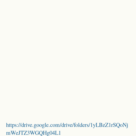
https://drive.google.com/drive/folders/1yLBzZ1rSQoNj
mWeJTZ3WGQHg04L1