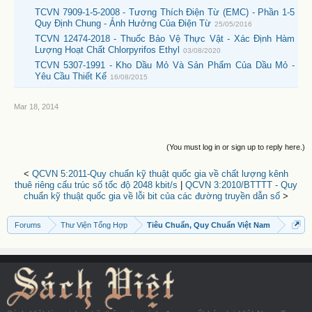
TCVN 7909-1-5-2008 - Tương Thích Điện Từ (EMC) - Phần 1-5
Quy Định Chung - Ảnh Hưởng Của Điện Từ
25/05/2016
TCVN 12474-2018 - Thuốc Bảo Vệ Thực Vật - Xác Định Hàm
Lượng Hoạt Chất Chlorpyrifos Ethyl
03/08/2020
TCVN 5307-1991 - Kho Dầu Mỏ Và Sản Phẩm Của Dầu Mỏ -
Yêu Cầu Thiết Kế
16/08/2015
Mar 18, 2014
(You must log in or sign up to reply here.)
<
QCVN 5:2011-Quy chuẩn kỹ thuật quốc gia về chất lượng kênh
thuê riêng cấu trúc số tốc độ 2048 kbit/s
|
QCVN 3:2010/BTTTT - Quy
chuẩn kỹ thuật quốc gia về lỗi bit của các đường truyền dẫn số
>
Forums
Thư Viện Tổng Hợp
Tiêu Chuẩn, Quy Chuẩn Việt Nam