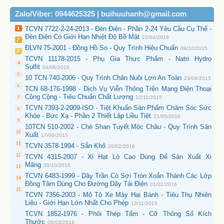
Zalo/Viber: 0944625325 | buihuuhanh@gmail.com
TCVN 7722-2-24-2013 - Đèn Điện - Phần 2-24 Yêu Cầu Cụ Thể -
Đèn Điện Có Giới Hạn Nhiệt Độ Bề Mặt
22/04/2016
ĐLVN 75-2001 - Đồng Hồ So - Quy Trình Hiệu Chuẩn
09/10/2015
TCVN 11178-2015 - Phụ Gia Thực Phẩm - Natri Hydro
Sulfit
04/06/2016
10 TCN 740-2006 - Quy Trình Chăn Nuôi Lợn An Toàn
23/09/2015
TCN 68-176-1998 - Dịch Vụ Viễn Thông Trên Mạng Điện Thoại
Công Cộng - Tiêu Chuẩn Chất Lượng
22/11/2015
TCVN 7393-2-2009-ISO - Tiệt Khuẩn Sản Phẩm Chăm Sóc Sức
Khỏe - Bức Xạ - Phần 2 Thiết Lập Liều Tiệt
21/05/2016
10TCN 510-2002 - Chè Shan Tuyết Mộc Châu - Quy Trình Sản
Xuất
17/09/2015
TCVN 3578-1994 - Sắn Khô
20/02/2016
TCVN 4315-2007 - Xỉ Hạt Lò Cao Dùng Để Sản Xuất Xi
Măng
20/10/2015
TCVN 6483-1999 - Dây Trần Có Sợi Tròn Xoắn Thành Các Lớp
Đồng Tâm Dùng Cho Đường Dây Tải Điện
01/02/2016
TCVN 7356-2003 - Mô Tô Xe Máy Hai Bánh - Tiêu Thụ Nhiên
Liệu - Giới Hạn Lớn Nhất Cho Phép
13/11/2015
TCVN 1852-1976 - Phôi Thép Tấm - Cỡ Thông Số Kích
Thước
09/03/2016