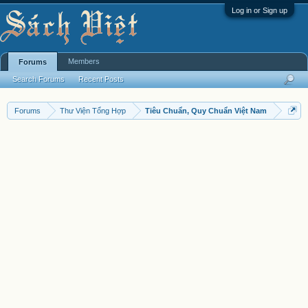
Log in or Sign up
Members
Forums
Search Forums
Recent Posts
Forums
Thư Viện Tổng Hợp
Tiêu Chuẩn, Quy Chuẩn Việt Nam