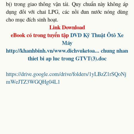
bị) trong giao thông vận tải. Quy chuẩn này không áp
dụng đối với chai LPG, các nồi đun nước nóng dùng
cho mục đích sinh hoạt.
Link Download
eBook có trong tuyển tập
DVD
Kỹ Thuật Ôtô Xe
Máy
http://khanhbinh.vn/www.dichvuketoa... chung nhan
thiet bi ap luc trong GTVT(3).doc
https://drive.google.com/drive/folders/1yLBzZ1rSQoNj
mWeJTZ3WGQHg04L1