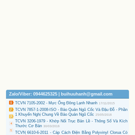
Zalo/Viber: 0944625325 | buihuuhanh@gmail.com
TCVN 7105-2002 - Mực Ống Đông Lạnh Nhanh
17/11/2015
TCVN 7857-1-2008-ISO - Bảo Quản Ngũ Cốc Và Đậu Đỗ - Phần
1 Khuyến Nghị Chung Về Bảo Quản Ngũ Cốc
25/05/2016
TCVN 3206-1979 - Khớp Nối Trục Bản Lề - Thông Số Và Kích
Thước Cơ Bản
30/03/2016
TCVN 6610-6-2011 - Cáp Cách Điện Bằng Polyvinyl Clorua Có