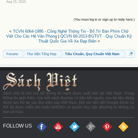
Aug 15, 2015
(You must log in or sign up to reply here.)
<
TCVN 6064-1995 - Công Nghệ Thông Tin - Bố Trí Bàn Phím Chữ
Việt Cho Các Hệ Văn Phòng
|
QCVN 68-2013-BGTVT - Quy Chuẩn Kỹ
Thuật Quốc Gia Về Xe Đạp Điện
>
Forums
Thư Viện Tổng Hợp
Tiêu Chuẩn, Quy Chuẩn Việt Nam
Sách Việt là nơi lưu trữ thông tin sách được xuất bản tại Việt Nam. Trong
thông tin giới thiệu của mỗi sách thường có liên kết nguồn của tài liệu đang
được lưu trữ tại các thư viện của Việt Nam. Đối với liên kết Google Drive có
thể tải được miễn phí hoặc KHÔNG có quyền truy cập (thường là không có
bản số hóa).
FOLLOW US