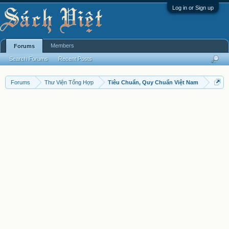
Log in or Sign up
Members
Forums
Search Forums
Recent Posts
Forums
Thư Viện Tổng Hợp
Tiêu Chuẩn, Quy Chuẩn Việt Nam