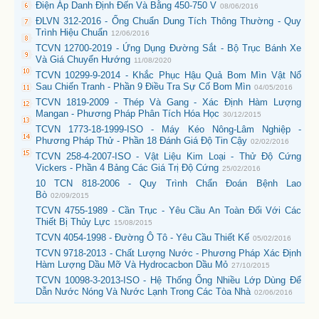
Điện Áp Danh Định Đến Và Bằng 450-750 V
08/06/2016
ĐLVN 312-2016 - Ống Chuẩn Dung Tích Thông Thường - Quy
Trình Hiệu Chuẩn
12/06/2016
TCVN 12700-2019 - Ứng Dụng Đường Sắt - Bộ Trục Bánh Xe
Và Giá Chuyển Hướng
11/08/2020
TCVN 10299-9-2014 - Khắc Phục Hậu Quả Bom Mìn Vật Nổ
Sau Chiến Tranh - Phần 9 Điều Tra Sự Cố Bom Mìn
04/05/2016
TCVN 1819-2009 - Thép Và Gang - Xác Định Hàm Lượng
Mangan - Phương Pháp Phân Tích Hóa Học
30/12/2015
TCVN 1773-18-1999-ISO - Máy Kéo Nông-Lâm Nghiệp -
Phương Pháp Thử - Phần 18 Đánh Giá Độ Tin Cậy
02/02/2016
TCVN 258-4-2007-ISO - Vật Liệu Kim Loại - Thử Độ Cứng
Vickers - Phần 4 Bảng Các Giá Trị Độ Cứng
25/02/2016
10 TCN 818-2006 - Quy Trình Chẩn Đoán Bệnh Lao
Bò
02/09/2015
TCVN 4755-1989 - Cần Trục - Yêu Cầu An Toàn Đối Với Các
Thiết Bị Thủy Lực
15/08/2015
TCVN 4054-1998 - Đường Ô Tô - Yêu Cầu Thiết Kế
05/02/2016
TCVN 9718-2013 - Chất Lượng Nước - Phương Pháp Xác Định
Hàm Lượng Dầu Mỡ Và Hydrocacbon Dầu Mỏ
27/10/2015
TCVN 10098-3-2013-ISO - Hệ Thống Ống Nhiều Lớp Dùng Để
Dẫn Nước Nóng Và Nước Lạnh Trong Các Tòa Nhà
02/06/2016