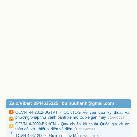
Zalo/Viber: 0944625325 | buihuuhanh@gmail.com
QCVN 44-2012-BGTVT - QCKTQG về yêu cầu kỹ thuật và
phương pháp thử vành bánh xe mô tô, xe gắn máy
09/04/2014
QCVN 4-2009-BKHCN - Quy chuẩn kỹ thuật Quốc gia về an
toàn đối với thiết bị điện và điện tử
04/04/2014
TCVN 4837-2009 - Đường - Lấy Mẫu
25/09/2015