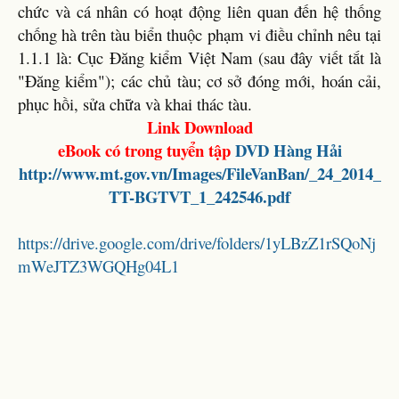
chức và cá nhân có hoạt động liên quan đến hệ thống
chống hà trên tàu biển thuộc phạm vi điều chỉnh nêu tại
1.1.1 là: Cục Đăng kiểm Việt Nam (sau đây viết tắt là
"Đăng kiểm"); các chủ tàu; cơ sở đóng mới, hoán cải,
phục hồi, sửa chữa và khai thác tàu.
Link Download
eBook có trong tuyển tập
DVD Hàng Hải
http://www.mt.gov.vn/Images/FileVanBan/_24_2014_
TT-BGTVT_1_242546.pdf
https://drive.google.com/drive/folders/1yLBzZ1rSQoNj
mWeJTZ3WGQHg04L1