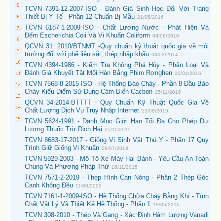
TCVN 7391-12-2007-ISO - Đánh Giá Sinh Học Đối Với Trang
Thiết Bị Y Tế - Phần 12 Chuẩn Bị Mẫu
21/05/2016
TCVN 6187-1-2009-ISO - Chất Lượng Nước - Phát Hiện Và
Đếm Escherichia Coli Và Vi Khuẩn Coliform
08/06/2016
QCVN 31: 2010/BTNMT -Quy chuẩn kỹ thuật quốc gia về môi
trường đối với phế liệu sắt, thép nhập khẩu
08/02/2014
TCVN 4394-1986 - Kiểm Tra Không Phá Hủy - Phân Loại Và
Đánh Giá Khuyết Tật Mối Hàn Bằng Phim Rơnghen
10/04/2016
TCVN 7568-8-2015-ISO - Hệ Thống Báo Cháy - Phần 8 Đầu Báo
Cháy Kiểu Điểm Sử Dụng Cảm Biến Cacbon
25/11/2016
QCVN 34-2014-BTTTT - Quy Chuẩn Kỹ Thuật Quốc Gia Về
Chất Lượng Dịch Vụ Truy Nhập Internet
13/08/2015
TCVN 5624-1991 - Danh Mục Giới Hạn Tối Đa Cho Phép Dư
Lượng Thuốc Trừ Dịch Hại
25/11/2015
TCVN 8683-17-2017 - Giống Vi Sinh Vật Thú Y - Phần 17 Quy
Trình Giữ Giống Vi Khuẩn
08/07/2018
TCVN 5929-2003 - Mô Tô Xe Máy Hai Bánh - Yêu Cầu An Toàn
Chung Và Phương Pháp Thử
16/11/2015
TCVN 7571-2-2019 - Thép Hình Cán Nóng - Phần 2 Thép Góc
Cạnh Không Đều
11/08/2020
TCVN 7161-1-2009-ISO - Hệ Thống Chữa Cháy Bằng Khí - Tính
Chất Vật Lý Và Thiết Kế Hệ Thống - Phần 1
18/05/2016
TCVN 308-2010 - Thép Và Gang - Xác Định Hàm Lượng Vanadi