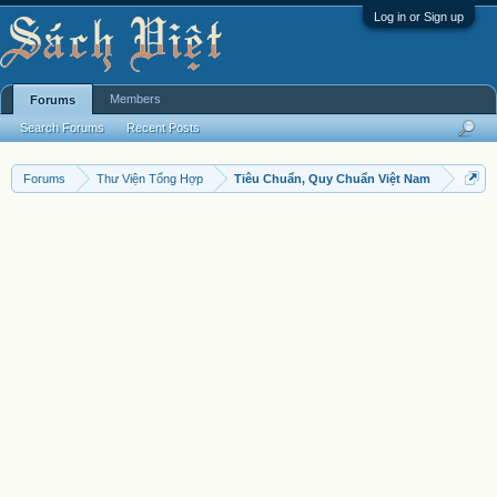
Log in or Sign up
Members
Forums
Search Forums
Recent Posts
Forums
Thư Viện Tổng Hợp
Tiêu Chuẩn, Quy Chuẩn Việt Nam