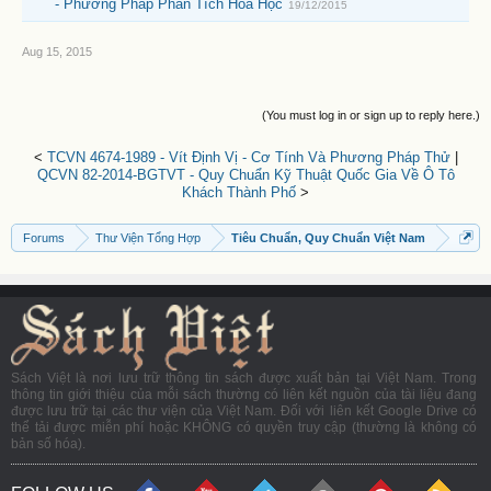
- Phương Pháp Phân Tích Hóa Học
19/12/2015
Aug 15, 2015
(You must log in or sign up to reply here.)
<
TCVN 4674-1989 - Vít Định Vị - Cơ Tính Và Phương Pháp Thử
|
QCVN 82-2014-BGTVT - Quy Chuẩn Kỹ Thuật Quốc Gia Về Ô Tô
Khách Thành Phố
>
Forums
Thư Viện Tổng Hợp
Tiêu Chuẩn, Quy Chuẩn Việt Nam
Sách Việt là nơi lưu trữ thông tin sách được xuất bản tại Việt Nam. Trong
thông tin giới thiệu của mỗi sách thường có liên kết nguồn của tài liệu đang
được lưu trữ tại các thư viện của Việt Nam. Đối với liên kết Google Drive có
thể tải được miễn phí hoặc KHÔNG có quyền truy cập (thường là không có
bản số hóa).