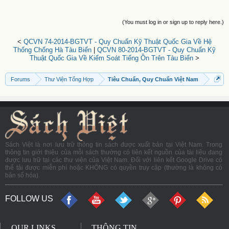
(You must log in or sign up to reply here.)
<
QCVN 74-2014-BGTVT - Quy Chuẩn Kỹ Thuật Quốc Gia Về Hệ
Thống Chống Hà Tàu Biển
|
QCVN 80-2014-BGTVT - Quy Chuẩn Kỹ
Thuật Quốc Gia Về Kiểm Soát Tiếng Ồn Trên Tàu Biển
>
Forums
Thư Viện Tổng Hợp
Tiêu Chuẩn, Quy Chuẩn Việt Nam
Sách Việt là nơi lưu trữ thông tin sách được xuất bản tại Việt Nam. Trong
thông tin giới thiệu của mỗi sách thường có liên kết nguồn của tài liệu đang
được lưu trữ tại các thư viện của Việt Nam. Đối với liên kết Google Drive có
thể tải được miễn phí hoặc KHÔNG có quyền truy cập (thường là không có
bản số hóa).
FOLLOW US
OUR LINKS
THÔNG TIN