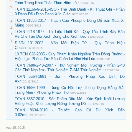
Toàn Trong Khai Thác Than Hầm Lò
15/06/2016
TCVN 11166-9-2015-ISO - Thẻ Định Danh - Kĩ Thuật Ghi - Phần
9 Đánh Dấu Định Danh Xúc Giác
07/01/2017
TCVN 11833-2017 - Thạch Cao Phospho Dùng Để Sản Xuất Xi
Măng
06/07/2018
TCVN 2218-1977 - Tài Liệu Thiết Kế - Quy Tắc Trình Bày Bản
Vẽ Chế Tạo Đĩa Xích Dùng Cho Xích Kéo
15/03/2016
ĐLVN 101-2002 - Vôn Mét Điện Tử - Quy Trình Hiệu
Chuẩn
11/10/2015
10 TCN 628-2005 - Quy Phạm Khảo Nghiệm Trên Đồng Ruộng -
Hiệu Lực Phòng Trừ Sâu Cuốn Lá Nhỏ Hại Lúa
12/06/2016
TCVN 7699-2-40-2007 - Thử Nghiệm Môi Trường - Phần 2-40
Các Thử Nghiệm - Thử Nghiệm Z-AM Thử Nghiệm
12/05/2016
TCVN 5564-1991 - Bia - Phương Pháp Xác Định Độ
Axit
25/11/2015
TCVN 6586-1999 - Dụng Cụ Nội Trợ Thông Dụng Bằng Sắt
Tráng Men - Phương Pháp Thử
08/06/2016
TCVN 8357-2010 - Sản Phẩm Dầu Mỏ - Xác Định Khối Lượng
Riêng Hoặc Khối Lượng Riêng Tương Đối
19/12/2015
TCVN 8634-2010 - Thước Cặp Có Du Xích Đến
0.02mm
21/11/2015
Aug 15, 2015