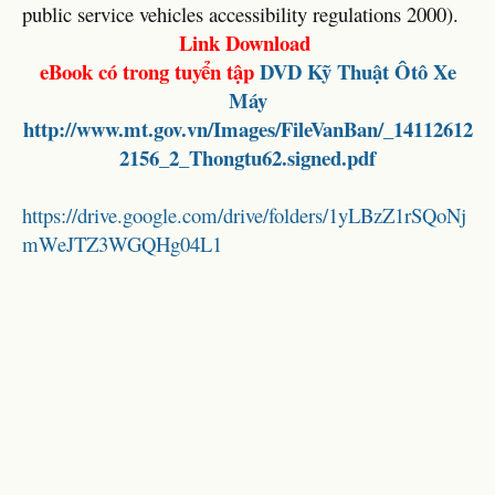
public service vehicles accessibility regulations 2000).
Link Download
eBook có trong tuyển tập
DVD
Kỹ Thuật Ôtô Xe
Máy
http://www.mt.gov.vn/Images/FileVanBan/_14112612
2156_2_Thongtu62.signed.pdf
https://drive.google.com/drive/folders/1yLBzZ1rSQoNj
mWeJTZ3WGQHg04L1