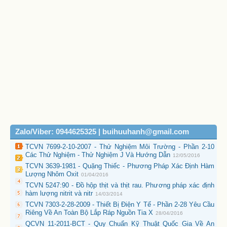
Zalo/Viber: 0944625325 | buihuuhanh@gmail.com
TCVN 7699-2-10-2007 - Thử Nghiệm Môi Trường - Phần 2-10
Các Thử Nghiệm - Thử Nghiệm J Và Hướng Dẫn
12/05/2016
TCVN 3639-1981 - Quặng Thiếc - Phương Pháp Xác Định Hàm
Lượng Nhôm Oxit
01/04/2016
TCVN 5247:90 - Đồ hộp thịt và thịt rau. Phương pháp xác định
hàm lượng nitrit và nitr
14/03/2014
TCVN 7303-2-28-2009 - Thiết Bị Điện Y Tế - Phần 2-28 Yêu Cầu
Riêng Về An Toàn Bộ Lắp Ráp Nguồn Tia X
28/04/2016
QCVN 11-2011-BCT - Quy Chuẩn Kỹ Thuật Quốc Gia Về An