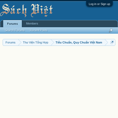
Log in or Sign up
Members
Forums
Search Forums
Recent Posts
Forums
Thư Viện Tổng Hợp
Tiêu Chuẩn, Quy Chuẩn Việt Nam