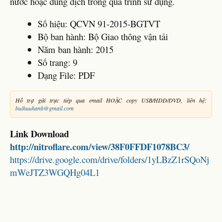
nước hoặc dung dịch trong quá trình sử dụng.
Số hiệu: QCVN 91-2015-BGTVT
Bộ ban hành: Bộ Giao thông vận tải
Năm ban hành: 2015
Số trang: 9
Dạng File: PDF
Hỗ trợ gửi trực tiếp qua email HOẶC copy USB/HDD/DVD, liên hệ:
buihuuhanh@gmail.com
Link Download
http://nitroflare.com/view/38F0FFDF1078BC3/
https://drive.google.com/drive/folders/1yLBzZ1rSQoNj
mWeJTZ3WGQHg04L1