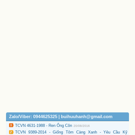
Zalo/Viber: 0944625325 | buihuuhanh@gmail.com
TCVN 4631-1988 - Ren Ống Côn
20/08/2016
TCVN 9389-2014 - Giống Tôm Càng Xanh - Yêu Cầu Kỹ