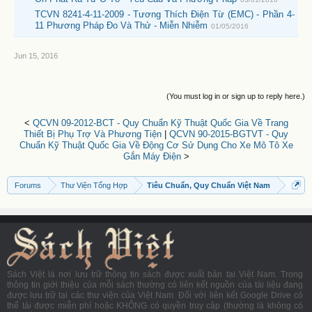
TCVN 8241-4-11-2009 - Tương Thích Điện Từ (EMC) - Phần 4-
11 Phương Pháp Đo Và Thử - Miễn Nhiễm
01/05/2016
Jun 15, 2016
(You must log in or sign up to reply here.)
<
QCVN 09-2012-BCT - Quy Chuẩn Kỹ Thuật Quốc Gia Về Trang
Thiết Bị Phụ Trợ Và Phương Tiện
|
QCVN 90-2015-BGTVT - Quy
Chuẩn Kỹ Thuật Quốc Gia Về Động Cơ Sử Dụng Cho Xe Mô Tô Xe
Gắn Máy Điện
>
Forums
Thư Viện Tổng Hợp
Tiêu Chuẩn, Quy Chuẩn Việt Nam
Sách Việt là nơi lưu trữ thông tin sách được xuất bản tại Việt Nam. Trong
thông tin giới thiệu của mỗi sách thường có liên kết nguồn của tài liệu đang
được lưu trữ tại các thư viện của Việt Nam. Đối với liên kết Google Drive có
thể tải được miễn phí hoặc KHÔNG có quyền truy cập (thường là không có