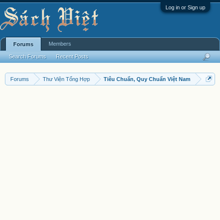
Log in or Sign up
Members
Forums
Search Forums
Recent Posts
Forums
Thư Viện Tổng Hợp
Tiêu Chuẩn, Quy Chuẩn Việt Nam