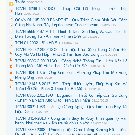
Thuật
08/08/2015
TCVN 6286-1997-ISO - Thép Cốt Bê Tông - Lưới Thép
Hàn
02/02/2016
QCVN 01-135-2013-BNNPTNT - Quy Trình Giám Định Sâu Cánh
Cứng Hại Khoai Tây Leptinotarsa Decemlineata
07/02/2015
TCVN 5699-2-97-2013 - Thiết Bị Điện Gia Dụng Và Các Thiết Bị
Điện Tương Tự - An Toàn - Phần 2-97
20/04/2016
TCN 01-2002 - Bìa Hồ Sơ
14/06/2016
TCVN 7009-2-2002-ISO - Tín Hiệu Báo Động Trong Chăm Sóc
Gây Mê Và Hô Hấp - Phần 2 Tín Hiệu Báo Động
19/01/2016
TCVN 9696-2-2013-ISO - Công Nghệ Thông Tin - Liên Kết Hệ
Thống Mở - Mô Hình Tham Chiếu Cơ Sở
01/06/2016
TCVN 1828-1976 - Ống Kim Loại - Phương Pháp Thử Mở Rộng
Miệng Ống
08/03/2016
TCVN 12142-3-2017-ISO - Thép Nhiệt Luyện, Thép Hợp Kim Và
Thép Dễ Cắt - Phần 3 Thép Tôi Bề Mặt
20/08/2018
TCVN 8956-2011-ISO - Ecgônômi - Thiết Kế Tiếp Cận Sử Dụng
- Chấm Và Vạch Xúc Giác Trên Sản Phẩm
08/12/2015
TCVN 3809-1983 - Tài Liệu Công Nghệ - Quy Tắc Trình Bày Tài
Liệu Đúc
03/04/2016
TCVN 8414-2010 - Công trình thủy lợi-Quy trình quản lý vận
hành, khai thác và kiểm tra hồ chứa nước
29/03/2014
TCVN 7880-2008 - Phương Tiện Giao Thông Đường Bộ - Tiếng
Ồn Phát Ra Từ Ô Tô - Yêu Cầu Và Phương Pháp
03/01/2016