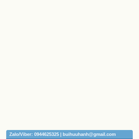
Zalo/Viber: 0944625325 | buihuuhanh@gmail.com