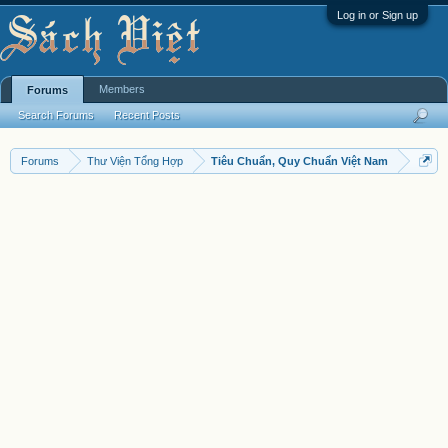
Log in or Sign up
Members
Forums
Search Forums
Recent Posts
Forums
Thư Viện Tổng Hợp
Tiêu Chuẩn, Quy Chuẩn Việt Nam