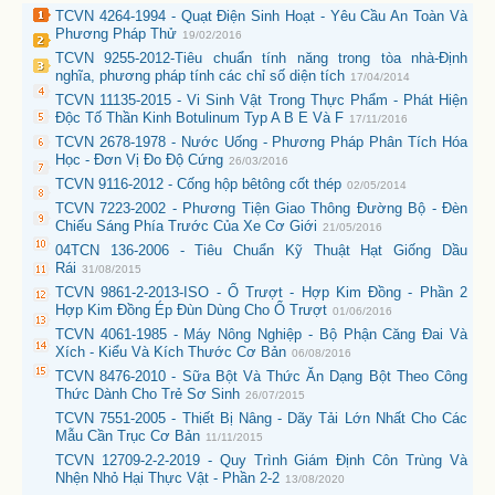
TCVN 4264-1994 - Quạt Điện Sinh Hoạt - Yêu Cầu An Toàn Và
Phương Pháp Thử
19/02/2016
TCVN 9255-2012-Tiêu chuẩn tính năng trong tòa nhà-Định
nghĩa, phương pháp tính các chỉ số diện tích
17/04/2014
TCVN 11135-2015 - Vi Sinh Vật Trong Thực Phẩm - Phát Hiện
Độc Tố Thần Kinh Botulinum Typ A B E Và F
17/11/2016
TCVN 2678-1978 - Nước Uống - Phương Pháp Phân Tích Hóa
Học - Đơn Vị Đo Độ Cứng
26/03/2016
TCVN 9116-2012 - Cống hộp bêtông cốt thép
02/05/2014
TCVN 7223-2002 - Phương Tiện Giao Thông Đường Bộ - Đèn
Chiếu Sáng Phía Trước Của Xe Cơ Giới
21/05/2016
04TCN 136-2006 - Tiêu Chuẩn Kỹ Thuật Hạt Giống Dầu
Rái
31/08/2015
TCVN 9861-2-2013-ISO - Ổ Trượt - Hợp Kim Đồng - Phần 2
Hợp Kim Đồng Ép Đùn Dùng Cho Ổ Trượt
01/06/2016
TCVN 4061-1985 - Máy Nông Nghiệp - Bộ Phận Căng Đai Và
Xích - Kiểu Và Kích Thước Cơ Bản
06/08/2016
TCVN 8476-2010 - Sữa Bột Và Thức Ăn Dạng Bột Theo Công
Thức Dành Cho Trẻ Sơ Sinh
26/07/2015
TCVN 7551-2005 - Thiết Bị Nâng - Dãy Tải Lớn Nhất Cho Các
Mẫu Cần Trục Cơ Bản
11/11/2015
TCVN 12709-2-2-2019 - Quy Trình Giám Định Côn Trùng Và
Nhện Nhỏ Hại Thực Vật - Phần 2-2
13/08/2020