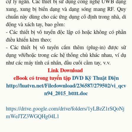
cự ly ngắn. Các thiết bị sử dụng công nghệ UWB dạng
xung, xung bị biến dạng và dạng sóng mang RF. Quy
chuẩn này dùng cho các ứng dụng cố định trong nhà, di
động và xách tay, bao gồm:
- Các thiết bị vô tuyến độc lập có hoặc không có phần
điều khiển kèm theo;
- Các thiết bị vô tuyến cắm thêm (plug-in) được sử
dụng với/hoặc trong các hệ thống chủ khác nhau, ví dụ
như các máy tính cá nhân, đầu cuối cầm tay, v.v.
Link Download
eBook có trong tuyển tập
DVD Kỹ Thuật Điện
http://luatvn.net/Filedownload/236587/279502/vi_qcv
n94_2015_btttt.doc
https://drive.google.com/drive/folders/1yLBzZ1rSQoNj
mWeJTZ3WGQHg04L1