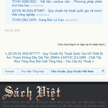
TCVN 9190-2012 - Vật liệu cacbua silic - Phương pháp phân
tích hóa học
27/04/2014
QCVN 40-2011-BTNMT - Quy chuẩn kỹ thuật quốc gia về nước
thải công nghiệp
05/04/2014
TCVN 2361-1978 - Gang Đúc Lò Cao
18/03/2016
Oct 22, 2015
(You must log in or sign up to reply here.)
<
QCVN 91-2015-BTTTT - Quy Chuẩn Kỹ Thuật Quốc Gia Về Thiết Bị
Âm Thanh Không Dây Dải Tần 25MHz
|
64TCN 113-1999 - Chất Tẩy
Rửa Tổng Hợp Bột Giặt Tổng Hợp - Yêu Cầu Kỹ Thuật
>
Forums
Thư Viện Tổng Hợp
Tiêu Chuẩn, Quy Chuẩn Việt Nam
Sách Việt là nơi lưu trữ thông tin sách được xuất bản tại Việt Nam. Trong
thông tin giới thiệu của mỗi sách thường có liên kết nguồn của tài liệu đang