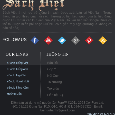
Sách Việt là nơi lưu trữ thông tin sách được xuất bản tại Việt Nam. Trong
thông tin giới thiệu của mỗi sách thường có liên kết nguồn của tài liệu đang
được lưu trữ tại các thư viện của Việt Nam. Đối với liên kết Google Drive có
thể tải được miễn phí hoặc KHÔNG có quyền truy cập (thường là không có
bản số hóa).
FOLLOW US
OUR LINKS
THÔNG TIN
Bản Đồ
eBook Tiếng Việt
eBook Tiếng Anh
Góp Ý
eBook Tạp Chí
Nội Quy
eBook Ngoại Ngữ
Thị trường
eBook Tặng Kèm
Trợ giúp
Hướng Dẫn
Liên hệ BQT
Diễn đàn sử dụng mã nguồn XenForo™ ©2011-2023 XenForo Ltd.
ĐC: 68/122 Đồng Nai, P15, Q10, HCM | ĐT: 0944625325 | Email:
buihuuhanh@gmail.com
Quy định và Nội quy