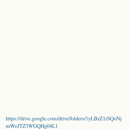
https://drive.google.com/drive/folders/1yLBzZ1rSQoNj
mWeJTZ3WGQHg04L1