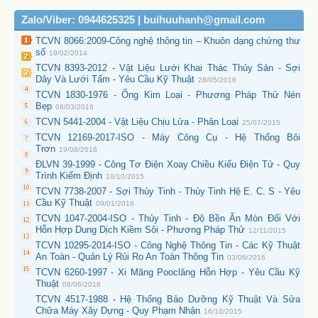
Zalo/Viber: 0944625325 | buihuuhanh@gmail.com
TCVN 8066:2009-Công nghệ thông tin – Khuôn dạng chứng thư
số
19/02/2014
TCVN 8393-2012 - Vật Liệu Lưới Khai Thác Thủy Sản - Sợi
Dây Và Lưới Tấm - Yêu Cầu Kỹ Thuật
28/05/2016
TCVN 1830-1976 - Ống Kim Loại - Phương Pháp Thử Nén
Bẹp
08/03/2016
TCVN 5441-2004 - Vật Liệu Chịu Lửa - Phân Loại
25/07/2015
TCVN 12169-2017-ISO - Máy Công Cụ - Hệ Thống Bôi
Trơn
19/08/2018
ĐLVN 39-1999 - Công Tơ Điện Xoay Chiều Kiểu Điện Tử - Quy
Trình Kiểm Định
10/10/2015
TCVN 7738-2007 - Sợi Thủy Tinh - Thủy Tinh Hệ E. C. S - Yêu
Cầu Kỹ Thuật
09/01/2016
TCVN 1047-2004-ISO - Thủy Tinh - Độ Bền Ăn Mòn Đối Với
Hỗn Hợp Dung Dịch Kiềm Sôi - Phương Pháp Thử
12/11/2015
TCVN 10295-2014-ISO - Công Nghệ Thông Tin - Các Kỹ Thuật
An Toàn - Quản Lý Rủi Ro An Toàn Thông Tin
03/06/2016
TCVN 6260-1997 - Xi Măng Pooclăng Hỗn Hợp - Yêu Cầu Kỹ
Thuật
08/06/2016
TCVN 4517-1988 - Hệ Thống Bảo Dưỡng Kỹ Thuật Và Sửa
Chữa Máy Xây Dựng - Quy Phạm Nhận
16/10/2015