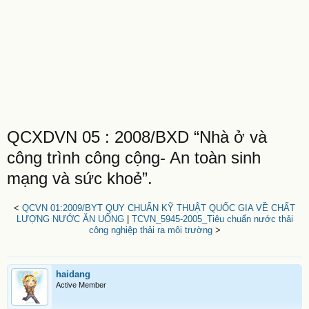
QCXDVN 05 : 2008/BXD “Nhà ở và
công trình công cộng- An toàn sinh
mạng và sức khoẻ”.
<
QCVN 01:2009/BYT QUY CHUẨN KỸ THUẬT QUỐC GIA VỀ CHẤT
LƯỢNG NƯỚC ĂN UỐNG
|
TCVN_5945-2005_Tiêu chuẩn nước thải
công nghiệp thải ra môi trường
>
haidang
Active Member