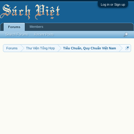
Log in or Sign up
Members
Forums
Search Forums
Recent Posts
Forums
Thư Viện Tổng Hợp
Tiêu Chuẩn, Quy Chuẩn Việt Nam