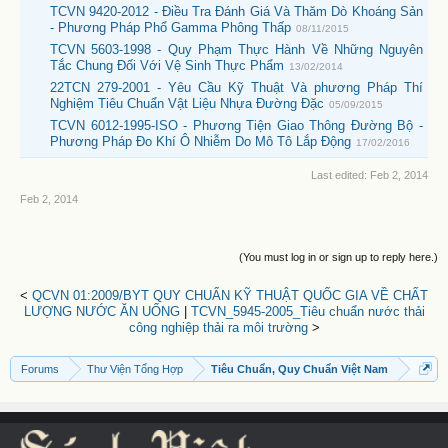
TCVN 9420-2012 - Điều Tra Đánh Giá Và Thăm Dò Khoáng Sản
- Phương Pháp Phổ Gamma Phông Thấp
08/11/2015
TCVN 5603-1998 - Quy Phạm Thực Hành Về Những Nguyên
Tắc Chung Đối Với Vệ Sinh Thực Phẩm
13/02/2014
22TCN 279-2001 - Yêu Cầu Kỹ Thuật Và phương Pháp Thí
Nghiệm Tiêu Chuẩn Vật Liệu Nhựa Đường Đặc
05/09/2015
TCVN 6012-1995-ISO - Phương Tiện Giao Thông Đường Bộ -
Phương Pháp Đo Khí Ô Nhiễm Do Mô Tô Lắp Động
17/02/2016
Last edited:
Feb 2, 2014
Feb 2, 2014
(You must log in or sign up to reply here.)
<
QCVN 01:2009/BYT QUY CHUẨN KỸ THUẬT QUỐC GIA VỀ CHẤT
LƯỢNG NƯỚC ĂN UỐNG
|
TCVN_5945-2005_Tiêu chuẩn nước thải
công nghiệp thải ra môi trường
>
Forums
Thư Viện Tổng Hợp
Tiêu Chuẩn, Quy Chuẩn Việt Nam