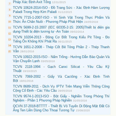
Pháp Xác Định Axit Tổng
12/11/2015
TCVN 10624-2014-ISO - Đồ Trang Sức - Xác Định Hàm Lượng
Paladi Trong Hợp Kim Paladi
01/12/2015
TCVN 7715-1-2007-ISO - Vi Sinh Vật Trong Thực Phẩm Và
Thức Ăn Chăn Nuôi - Phương Pháp Phát Hiện
24/05/2016
TCVN 5699-2-15:2007 (IEC 60335-2-15: 2005)Thiết bị điện gia
dụng-Thiết bị điện tương tự -An Toàn
09/02/2014
TCVN 10204-2013 - Động Cơ Đốt Trong Kiểu Pit Tông - Đo
Tiếng Ồn Không Khí Phát Ra
06/11/2015
TCVN 1651-2-2008 - Thép Cốt Bê Tông Phần 2 - Thép Thanh
Vằn
28/01/2016
TCVN 10922-2015-ISO - Nấm Trồng - Hướng Dẫn Bảo Quản Và
Vận Chuyển Lạnh
03/05/2016
TCVN 2118-1994 - Gạch Canxi Silicat - Yêu Cầu Kỹ
Thuật
19/10/2015
TCVN 7069-2002 - Giấy Và Cactông - Xác Định Tinh
Bột
19/01/2016
TCVN 8689-2011 - Dịch Vụ IPTV Trên Mạng Viễn Thông Công
Cộng Cố Định - Các Yêu Cầu
29/05/2016
TCVN 9574-1-2013-ISO - Bột Giấy - Nghiền Trong Phòng Thí
Nghiệm - Phần 1 Phương Pháp Nghiền
31/05/2016
QCVN 37-2018-BTTTT - Thiết Bị Vô Tuyến Di Động Mặt Đất Có
Ăng Ten Liền Dùng Cho Thoại Tương Tự
15/08/2020