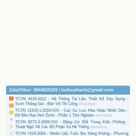
Zalo/Viber: 0944625325 | buihuuhanh@gmail.com
TCVN 4318-2012 - Hệ Thống Tài Liệu Thiết Kế Xây Dựng -
Sưởi Thông Gió - Bản Vẽ Thi Công
07/12/2015
TCVN 11525-1-2016-ISO - Cao Su Lưu Hóa Hoặc Nhiệt Dẻo -
Độ Bền Rạn Nứt Ôzôn - Phần 1 Thử Nghiệm
24/07/2018
TCVN 8273-3-2009-ISO - Động Cơ Đốt Trong Kiểu Pittông -
Thuật Ngữ Về Các Bộ Phận Và Hệ Thống
28/05/2016
TCVN 7419-2004 - Nhiên Liệu Tuốc Bin Hàng Không - Phương