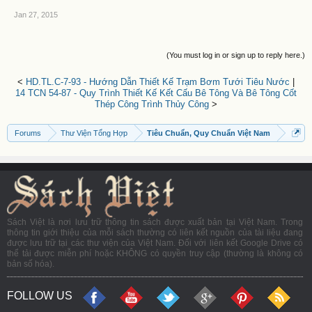
Jan 27, 2015
(You must log in or sign up to reply here.)
<
HD.TL.C-7-93 - Hướng Dẫn Thiết Kế Trạm Bơm Tưới Tiêu Nước
|
14 TCN 54-87 - Quy Trình Thiết Kế Kết Cấu Bê Tông Và Bê Tông Cốt
Thép Công Trình Thủy Công
>
Forums
Thư Viện Tổng Hợp
Tiêu Chuẩn, Quy Chuẩn Việt Nam
Sách Việt là nơi lưu trữ thông tin sách được xuất bản tại Việt Nam. Trong
thông tin giới thiệu của mỗi sách thường có liên kết nguồn của tài liệu đang
được lưu trữ tại các thư viện của Việt Nam. Đối với liên kết Google Drive có
thể tải được miễn phí hoặc KHÔNG có quyền truy cập (thường là không có
bản số hóa).
FOLLOW US