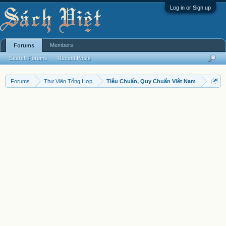
Log in or Sign up
Members
Forums
Search Forums
Recent Posts
Forums
Thư Viện Tổng Hợp
Tiêu Chuẩn, Quy Chuẩn Việt Nam