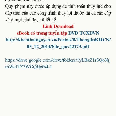
Quy phạm này được áp dụng để tính toán thủy lực cho
đập tràn của các công trình thủy lợi thuộc tất cả các cấp
và ở mọi giai đoạn thiết kế.
Link Download
eBook có trong tuyển tập
DVD TCXDVN
http://khcnthainguyen.vn/Portals/0/ThongtinKHCN/
05_12_2014/File_goc/42173.pdf
https://drive.google.com/drive/folders/1yLBzZ1rSQoNj
mWeJTZ3WGQHg04L1