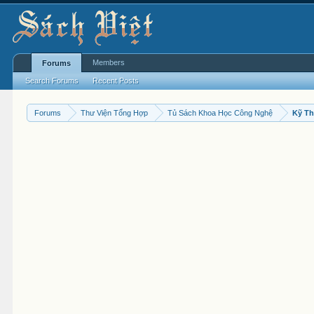
Members
Forums
Search Forums
Recent Posts
Forums
Thư Viện Tổng Hợp
Tủ Sách Khoa Học Công Nghệ
Kỹ Th