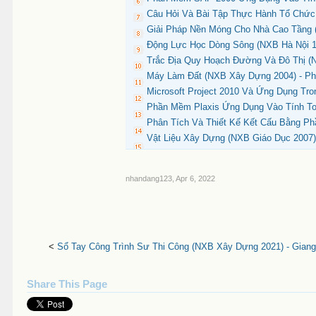
Câu Hỏi Và Bài Tập Thực Hành Tổ Chức 
Giải Pháp Nền Móng Cho Nhà Cao Tầng (
Động Lực Học Dòng Sông (NXB Hà Nội 1
Trắc Địa Quy Hoạch Đường Và Đô Thị (
Máy Làm Đất (NXB Xây Dựng 2004) - P
Microsoft Project 2010 Và Ứng Dụng Tr
Phần Mềm Plaxis Ứng Dụng Vào Tính To
Phân Tích Và Thiết Kế Kết Cấu Bằng P
Vật Liệu Xây Dựng (NXB Giáo Dục 2007)
nhandang123
,
Apr 6, 2022
<
Sổ Tay Công Trình Sư Thi Công (NXB Xây Dựng 2021) - Giang
Share This Page