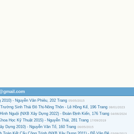
h@gmail.com
2010) - Nguyễn Văn Phiêu, 202 Trang
05/05/2015
Trường Sinh Thái Đô Thị-Nông Thôn - Lê Hồng Kế, 196 Trang
08/01/2023
Hình Nguội (NXB Xây Dựng 2022) - Đoàn Định Kiến, 176 Trang
04/06/2024
hoa Học Kỹ Thuật 2015) - Nguyễn Thái, 281 Trang
17/09/2019
y Dựng 2010) - Nguyễn Văn Tố, 160 Trang
06/05/2015
Toán Kết Cấu Công Trình (NXB Xây Dựng 2011) - Đỗ Văn Đệ
03/06/2013