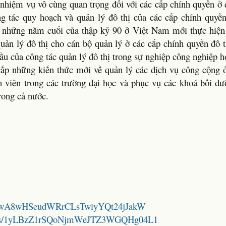
 nhiệm vụ vô cùng quan trọng đối với các cấp chính quyền ở
g tác quy hoạch và quản lý đô thị của các cấp chính quyền
n những năm cuối của thập kỷ 90 ở Việt Nam mới thực hiện 
quản lý đô thị cho cán bộ quản lý ở các cấp chính quyền đô 
u của công tác quản lý đô thị trong sự nghiệp công nghiệp h
ấp những kiến thức mới về quản lý các dịch vụ công cộng ở
nh viên trong các trường đại học và phục vụ các khoá bồi dư
rong cả nước.
/1NJCwA8wHSeudWRrCLsTwiyYQt24jJakW
folders/1yLBzZ1rSQoNjmWeJTZ3WGQHg04L1