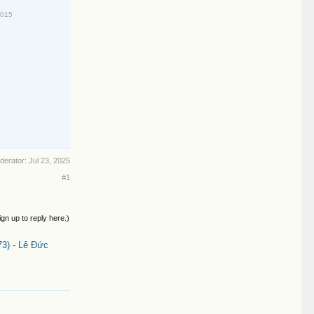
2015
oderator:
Jul 23, 2025
#1
ign up to reply here.)
3) - Lê Đức