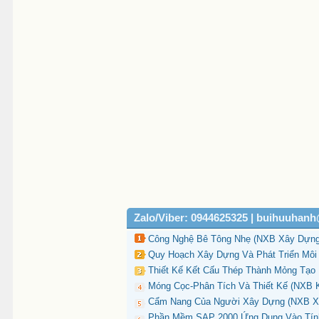
Zalo/Viber: 0944625325 | buihuuhan
Công Nghệ Bê Tông Nhẹ (NXB Xây Dựng 
Quy Hoạch Xây Dựng Và Phát Triển Môi 
Thiết Kế Kết Cấu Thép Thành Mỏng Tạo 
Móng Cọc-Phân Tích Và Thiết Kế (NXB K
Cẩm Nang Của Người Xây Dựng (NXB Xâ
Phần Mềm SAP 2000 Ứng Dụng Vào Tính 