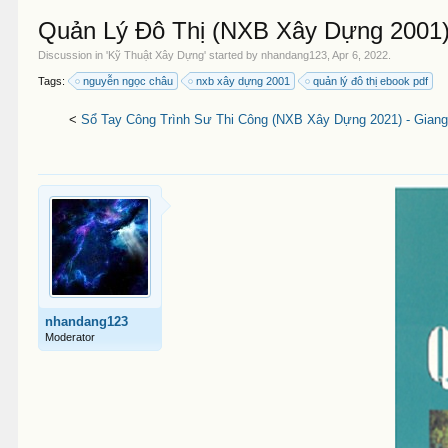
Quản Lý Đô Thị (NXB Xây Dựng 2001)
Discussion in '
Kỹ Thuật Xây Dựng
' started by
nhandang123
,
Apr 6, 2022
.
Tags:
nguyễn ngọc châu
nxb xây dựng 2001
quản lý đô thị ebook pdf
<
Sổ Tay Công Trình Sư Thi Công (NXB Xây Dựng 2021) - Giang
nhandang123
Moderator