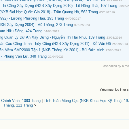
Thi Công Xây Dựng (NXB Xây Dựng 2010) - Lê Hồng Thái, 107 Trang
06/05/
NXB Đại Học Quốc Gia 2018) - Trần Quang Hộ, 562 Trang
03/01/2016
992) - Lương Phương Hậu, 193 Trang
04/06/2017
NXB Xây Dựng 2004) - Vũ Thặng, 273 Trang
07/02/2023
hạm Hữu Đổng, 424 Trang
04/06/2017
ong Quản Lý Dự Án Xây Dựng - Nguyễn Thị Hải Như, 139 Trang
23/08/2019
án Các Công Trình Thủy Công (NXB Xây Dựng 2011) - Đỗ Văn Đệ
25/09/2013
hần Mềm SAP2000 Tập 1 (NXB Thống Kê 2001) - Bùi Đức Vinh
27/05/2022
 - Phùng Văn Lự, 348 Trang
22/04/2023
Last edited by a m
(You must log in or s
 Chính Vinh, 1083 Trang
|
Tính Toán Móng Cọc (NXB Khoa Học Kỹ Thuật 197
Thắng, 221 Trang
>