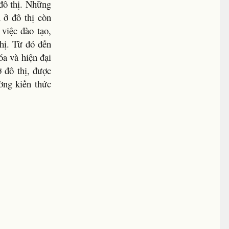
 đô thị. Những
 ở đô thị còn
việc đào tạo,
thị. Từ đó đến
óa và hiện đại
 đô thị, được
ờng kiến thức