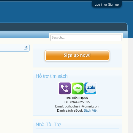
Log in or Sign up
Sign up now!
Hỗ trợ tìm sách
Mr. Hữu Hạnh
ĐT: 0944.625.325
Email: buihuuhanh@gmail.com
Danh sách eBook
Sách Việt
Nhà Tài Trợ