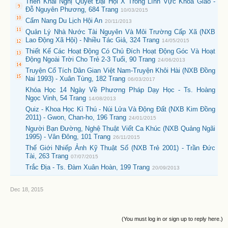
Triển Khai Nghị Quyết Đại Hội X Trong Lĩnh Vực Khoa Giáo -
Đỗ Nguyên Phương, 684 Trang
10/03/2015
Cẩm Nang Du Lịch Hội An
20/11/2013
Quản Lý Nhà Nước Tài Nguyên Và Môi Trường Cấp Xã (NXB
Lao Động Xã Hội) - Nhiều Tác Giả, 324 Trang
14/05/2015
Thiết Kế Các Hoạt Động Có Chủ Đích Hoạt Động Góc Và Hoạt
Động Ngoài Trời Cho Trẻ 2-3 Tuổi, 90 Trang
24/06/2013
Truyện Cổ Tích Dân Gian Việt Nam-Truyện Khôi Hài (NXB Đồng
Nai 1993) - Xuân Tùng, 182 Trang
06/03/2017
Khóa Học 14 Ngày Về Phương Pháp Dạy Học - Ts. Hoàng
Ngọc Vinh, 54 Trang
14/08/2013
Quiz - Khoa Học Kì Thú - Núi Lửa Và Động Đất (NXB Kim Đồng
2011) - Gwon, Chan-ho, 196 Trang
24/01/2015
Người Bạn Đường, Nghệ Thuật Viết Ca Khúc (NXB Quảng Ngãi
1995) - Vân Đông, 101 Trang
26/11/2015
Thế Giới Nhiếp Ảnh Kỹ Thuật Số (NXB Trẻ 2001) - Trần Đức
Tài, 263 Trang
07/07/2015
Trắc Địa - Ts. Đàm Xuân Hoàn, 199 Trang
20/09/2013
Dec 18, 2015
(You must log in or sign up to reply here.)