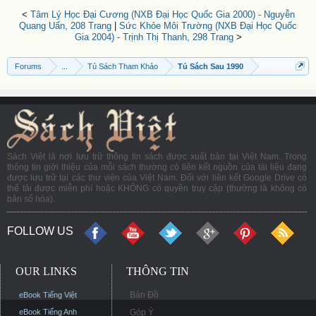
<
Tâm Lý Học Đại Cương (NXB Đại Học Quốc Gia 2000) - Nguyễn
Quang Uẩn, 208 Trang
|
Sức Khỏe Môi Trường (NXB Đại Học Quốc
Gia 2004) - Trịnh Thị Thanh, 298 Trang
>
Forums
...
Tủ Sách Tham Khảo
Tủ Sách Sau 1990
Sách Việt là nơi lưu trữ thông tin sách được xuất bản tại Việt Nam. Trong
thông tin giới thiệu của mỗi sách thường có liên kết nguồn của tài liệu đang
được lưu trữ tại các thư viện của Việt Nam. Đối với liên kết Google Drive có
thể tải được miễn phí hoặc KHÔNG có quyền truy cập (thường là không có
bản số hóa).
FOLLOW US
OUR LINKS
THÔNG TIN
Bản Đồ
eBook Tiếng Việt
eBook Tiếng Anh
Góp Ý