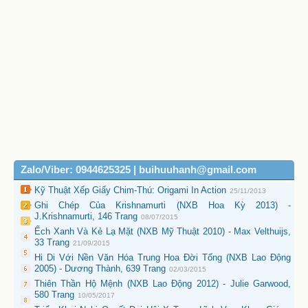
Zalo/Viber: 0944625325 | buihuuhanh@gmail.com
Kỹ Thuật Xếp Giấy Chim-Thú: Origami In Action
25/11/2013
Ghi Chép Của Krishnamurti (NXB Hoa Kỳ 2013) -
J.Krishnamurti, 146 Trang
08/07/2015
Ếch Xanh Và Kẻ Lạ Mặt (NXB Mỹ Thuật 2010) - Max Velthuijs,
33 Trang
21/09/2015
Hi Di Với Nền Văn Hóa Trung Hoa Đời Tống (NXB Lao Động
2005) - Dương Thành, 639 Trang
02/03/2015
Thiên Thần Hộ Mệnh (NXB Lao Động 2012) - Julie Garwood,
580 Trang
10/05/2017