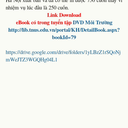
nhiệm vụ lúc đầu là 250 cuốn.
Link Download
eBook có trong tuyển tập
DVD Môi Trường
http://lib.tnus.edu.vn/portal/KH/DetailBook.aspx?
bookId=79
https://drive.google.com/drive/folders/1yLBzZ1rSQoNj
mWeJTZ3WGQHg04L1