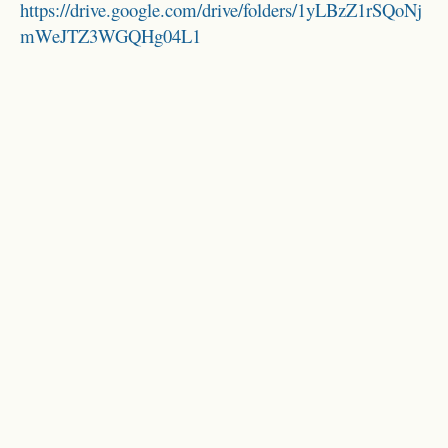
https://drive.google.com/drive/folders/1yLBzZ1rSQoNj
mWeJTZ3WGQHg04L1