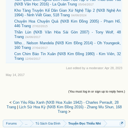
(NXB Văn Học 2016) - La Quán Trung
05/04/2017
Kho Tàng Truyện Kể Dân Gian Xứ Nghệ Tập 2 (NXB Nghệ An
1994) - Ninh Viết Giao, 518 Trang
04/06/2024
Chuyện Hoa Chuyện Quả (NXB Kim Đồng 2005) - Phạm Hổ,
446 Trang
27/02/2015
Thần Lùn (NXB Văn Hóa Sài Gòn 2007) - Tony Wolf, 48
Trang
24/06/2017
Who... Nelson Mandela (NXB Kim Đồng 2014) - Oh Youngeok,
160 Trang
27/04/2017
Con Chim Báo Tin Xuân (NXB Kim Đồng 1980) - Kim Viên, 32
Trang
12/04/2017
Last edited by a moderator:
Apr 28, 2023
May 14, 2017
(You must log in or sign up to reply here.)
<
Con Yêu Râu Xanh (NXB Hoa Xuân 1942) - Charles Perrault, 28
Trang
|
Lịch Sử Hoa Kỳ (NXB Kim Đồng 2016) - Zhang Wu Shun, 168
Trang
>
Forums
...
Tủ Sách Gia Đình
Truyện Đọc Thiếu Nhi