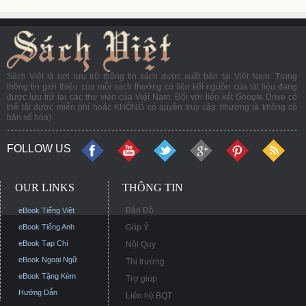
Sách Việt là nơi lưu trữ thông tin sách được xuất bản tại Việt Nam. Trong
thông tin giới thiệu của mỗi sách thường có liên kết nguồn của tài liệu đang
được lưu trữ tại các thư viện của Việt Nam. Đối với liên kết Google Drive có
thể tải được miễn phí hoặc KHÔNG có quyền truy cập (thường là không có
bản số hóa).
FOLLOW US
OUR LINKS
THÔNG TIN
Bản Đồ
eBook Tiếng Việt
eBook Tiếng Anh
Góp Ý
eBook Tạp Chí
Nội Quy
eBook Ngoại Ngữ
Thị trường
eBook Tặng Kèm
Trợ giúp
Hướng Dẫn
Liên hệ BQT