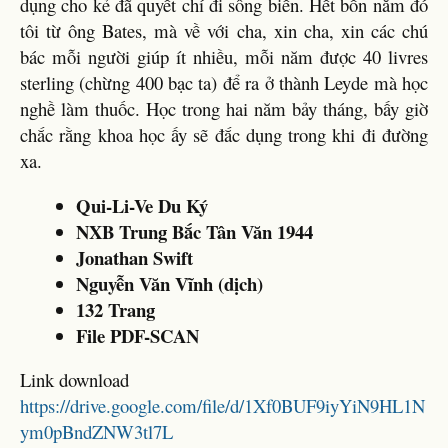
dụng cho kẻ đã quyết chí đi sông biển. Hết bốn năm đó
tôi từ ông Bates, mà về với cha, xin cha, xin các chú
bác mỗi người giúp ít nhiều, mỗi năm được 40 livres
sterling (chừng 400 bạc ta) để ra ở thành Leyde mà học
nghề làm thuốc. Học trong hai năm bảy tháng, bấy giờ
chắc rằng khoa học ấy sẽ đắc dụng trong khi đi đường
xa.
Qui-Li-Ve Du Ký
NXB Trung Bắc Tân Văn 1944
Jonathan Swift
Nguyễn Văn Vĩnh (dịch)
132 Trang
File PDF-SCAN
Link download
https://drive.google.com/file/d/1Xf0BUF9iyYiN9HL1N
ym0pBndZNW3tl7L