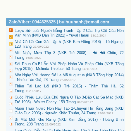
Zalo/Viber: 0944625325 | buihuuhanh@gmail.com
Lược Sử Loài Người Bằng Tranh Tập 2-Các Trụ Cột Của Nền
Văn Minh (NXB Dân Trí 2021) - Yuval Harari
13/12/2024
Nhà Có Cô Con Gái Tập 5 (NXB Kim Đồng 2018) - Tô Ngưng,
128 Trang
27/09/2022
Mili Ngày Mưa Tập 3 (NXB Trẻ 2008) - Hà Hải Châu, 72
Trang
16/09/2022
Đài Phun Cá-Bí Ẩn Với Phép Nhân Và Phép Chia (NXB Tổng
Hợp 2015) - Melinda Thielbar, 50 Trang
14/11/2015
Một Ngày Với Hoàng Đế La Mã Augustus (NXB Tổng Hợp 2014)
- Nhiều Tác Giả, 28 Trang
25/05/2017
Thiên Tài Lạc Lối (NXB Trẻ 2015) - Thẩm Thệ Hà, 52
Trang
15/10/2017
Cuộc Phiêu Lưu Của Chú Ngựa Ô Tập 3-Bão Cát Sa Mạc (NXB
Trẻ 1998) - Walter Farley, 159 Trang
06/06/2017
Muôn Thuở Nước Non Này Tập 2-Chuyện Họ Hồng Bàng (NXB
Giáo Dục 2006) - Nguyễn Khắc Thuần, 34 Trang
12/08/2017
Bí Mật Một Khu Rừng (NXB Kim Đồng 2017) - Hoàng Bình
Trọng, 208 Trang
21/09/2022
Tam Quốc Diễn Nghĩa Liên Hoàn Họa Tập 3-Tào Tháo Đào Tẩu