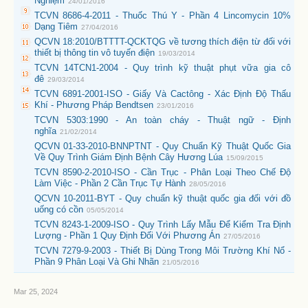
Nghiệm
24/01/2016
TCVN 8686-4-2011 - Thuốc Thú Y - Phần 4 Lincomycin 10%
Dạng Tiêm
27/04/2016
QCVN 18:2010/BTTTT-QCKTQG về tương thích điện từ đối với
thiết bị thông tin vô tuyến điện
19/03/2014
TCVN 14TCN1-2004 - Quy trình kỹ thuật phụt vữa gia cô
đê
29/03/2014
TCVN 6891-2001-ISO - Giấy Và Cactông - Xác Định Độ Thấu
Khí - Phương Pháp Bendtsen
23/01/2016
TCVN 5303:1990 - An toàn cháy - Thuật ngữ - Định
nghĩa
21/02/2014
QCVN 01-33-2010-BNNPTNT - Quy Chuẩn Kỹ Thuật Quốc Gia
Về Quy Trình Giám Định Bệnh Cây Hương Lúa
15/09/2015
TCVN 8590-2-2010-ISO - Cần Trục - Phân Loại Theo Chế Độ
Làm Việc - Phần 2 Cần Trục Tự Hành
28/05/2016
QCVN 10-2011-BYT - Quy chuẩn kỹ thuật quốc gia đối với đồ
uống có cồn
05/05/2014
TCVN 8243-1-2009-ISO - Quy Trình Lấy Mẫu Để Kiểm Tra Định
Lượng - Phần 1 Quy Định Đối Với Phương Án
27/05/2016
TCVN 7279-9-2003 - Thiết Bị Dùng Trong Môi Trường Khí Nổ -
Phần 9 Phân Loại Và Ghi Nhãn
21/05/2016
Mar 25, 2024