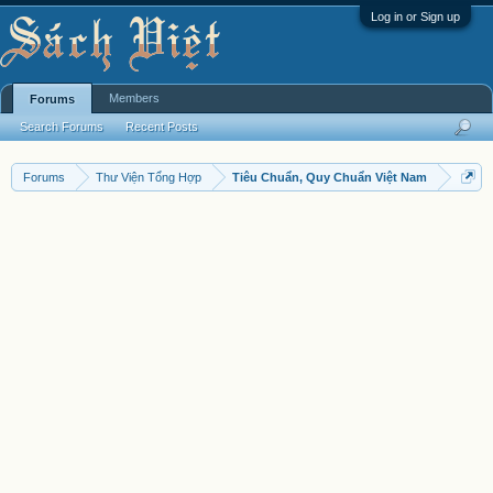
Log in or Sign up
Members
Forums
Search Forums
Recent Posts
Forums
Thư Viện Tổng Hợp
Tiêu Chuẩn, Quy Chuẩn Việt Nam