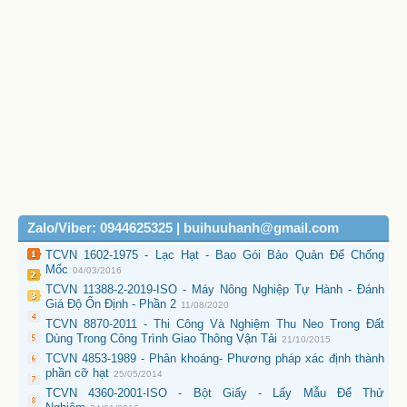
Zalo/Viber: 0944625325 | buihuuhanh@gmail.com
TCVN 1602-1975 - Lạc Hạt - Bao Gói Bảo Quản Để Chống
Mốc
04/03/2016
TCVN 11388-2-2019-ISO - Máy Nông Nghiệp Tự Hành - Đánh
Giá Độ Ổn Định - Phần 2
11/08/2020
TCVN 8870-2011 - Thi Công Và Nghiệm Thu Neo Trong Đất
Dùng Trong Công Trình Giao Thông Vận Tải
21/10/2015
TCVN 4853-1989 - Phân khoáng- Phương pháp xác định thành
phần cỡ hạt
25/05/2014
TCVN 4360-2001-ISO - Bột Giấy - Lấy Mẫu Để Thử