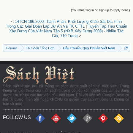
(You must log in or sign up to reply here.)
<
14TCN-186:2000-Thành Phần, Khối Lượng Khảo Sát Địa Hình
Trong Các Giai Đoạn Lập Dự Án Và TK CTTL
|
Tuyển Tập Tiêu Chuẩn
Xây Dựng Của Việt Nam Tập 5 (NXB Xây Dựng 2008) - Nhiều Tác
Giả, 710 Trang
>
Forums
Thư Viện Tổng Hợp
Tiêu Chuẩn, Quy Chuẩn Việt Nam
Sách Việt là nơi lưu trữ thông tin sách được xuất bản tại Việt Nam. Trong
thông tin giới thiệu của mỗi sách thường có liên kết nguồn của tài liệu đang
được lưu trữ tại các thư viện của Việt Nam. Đối với liên kết Google Drive có
thể tải được miễn phí hoặc KHÔNG có quyền truy cập (thường là không có
bản số hóa).
FOLLOW US