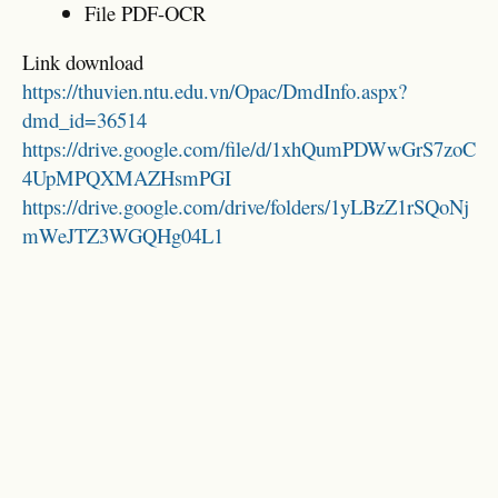
File PDF-OCR
Link download
https://thuvien.ntu.edu.vn/Opac/DmdInfo.aspx?
dmd_id=36514
https://drive.google.com/file/d/1xhQumPDWwGrS7zoC
4UpMPQXMAZHsmPGI
https://drive.google.com/drive/folders/1yLBzZ1rSQoNj
mWeJTZ3WGQHg04L1