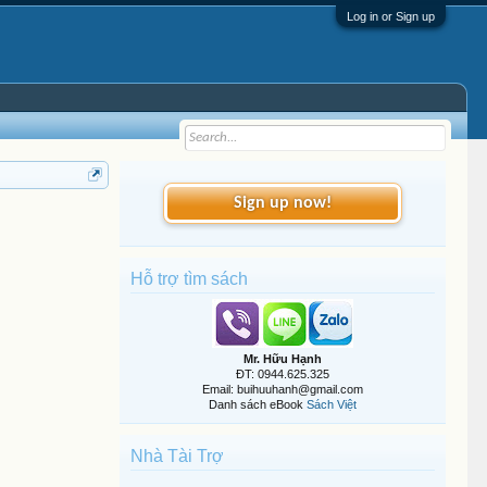
Log in or Sign up
Sign up now!
Hỗ trợ tìm sách
Mr. Hữu Hạnh
ĐT: 0944.625.325
Email: buihuuhanh@gmail.com
Danh sách eBook
Sách Việt
Nhà Tài Trợ