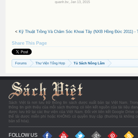
quanh.bv
,
Jan 13, 2015
<
Kỹ Thuật Trồng Và Chăm Sóc Khoai Tây (NXB Hồng Đức 2011) - T
Share This Page
Forums
Thư Viện Tổng Hợp
Tủ Sách Nông Lâm
Sách Việt là nơi lưu trữ thông tin sách được xuất bản tại Việt Nam. Tron
thông tin giới thiệu của mỗi sách thường có liên kết nguồn của tài liệu đan
được lưu trữ tại các thư viện của Việt Nam. Đối với liên kết Google Drive c
thể tải được miễn phí hoặc KHÔNG có quyền truy cập (thường là không c
bản số hóa).
FOLLOW US