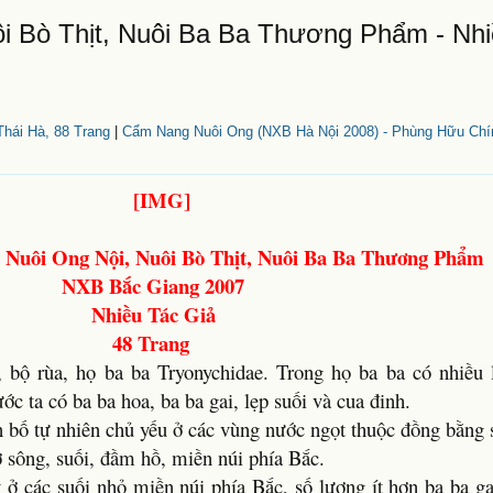
ôi Bò Thịt, Nuôi Ba Ba Thương Phẩm - Nh
hái Hà, 88 Trang
|
Cẩm Nang Nuôi Ong (NXB Hà Nội 2008) - Phùng Hữu Chín
 Nuôi Ong Nội, Nuôi Bò Thịt, Nuôi Ba Ba Thương Phẩm
NXB Bắc Giang 2007
Nhiều Tác Giả
48 Trang
, bộ rùa, họ ba ba Tryonychidae. Trong họ ba ba có nhiều l
ớc ta có ba ba hoa, ba ba gai, lẹp suối và cua đinh.
ân bố tự nhiên chủ yếu ở các vùng nước ngọt thuộc đồng bằng
ở sông, suối, đầm hồ, miền núi phía Bắc.
ấy ở các suối nhỏ miền núi phía Bắc, số lượng ít hơn ba ba g