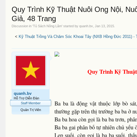
Quy Trình Kỹ Thuật Nuôi Ong Nội, Nu
Giả, 48 Trang
Discussion in '
Tủ Sách Nông Lâm
' started by
quanh.bv
,
Jan 13, 2015
.
<
Kỹ Thuật Trồng Và Chăm Sóc Khoai Tây (NXB Hồng Đức 2011) - T
Quy Trình Kỹ Thuật
quanh.bv
Hỗ Trợ Diễn Đàn
Ba ba là động vật thuộc lớp bò sát
Staff Member
thường gặp trên thị trường ba ba ở nư
Quản Trị Viên
Ba ba hoa còn gọi là ba ba trơn, ph
Ba ba gai phân bố tự nhiên chủ yếu 
Lẹp suối, còn gọi là ba ba suối, th