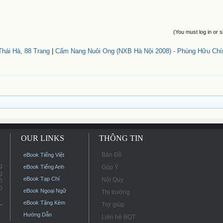
(You must log in or s
hái Hà, 88 Trang
|
Cẩm Nang Nuôi Ong (NXB Hà Nội 2008) - Phùng Hữu Chín
OUR LINKS
THÔNG TIN
Bản Đồ
eBook Tiếng Việt
g
eBook Tiếng Anh
Góp Ý
g
eBook Tạp Chí
Nội Quy
ó
ó
eBook Ngoại Ngữ
Thị trường
eBook Tặng Kèm
Trợ giúp
Hướng Dẫn
Liên hệ BQT