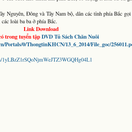
Tây Nguyên, Đông và Tây Nam bộ, dân các tỉnh phía Bắc gọi
các loài ba ba ở phía Bắc.
Link Download
có trong tuyển tập
DVD
Tủ Sách Chăn Nuôi
.vn/Portals/0/ThongtinKHCN/13_6_2014/File_goc/256011.p
folders/1yLBzZ1rSQoNjmWeJTZ3WGQHg04L1