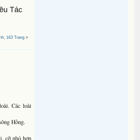
iều Tác
h, 163 Trang
>
oài. Các loài
 sông Hồng.
ai, cỡ nhỏ hơn