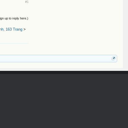
#1
ign up to reply here.)
h, 163 Trang
>