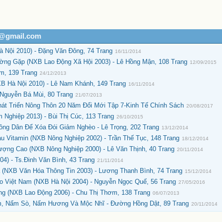
h@gmail.com
 Nội 2010) - Đặng Văn Đông, 74 Trang
16/11/2014
ờng Gặp (NXB Lao Động Xã Hội 2003) - Lê Hồng Mận, 108 Trang
12/09/2015
m, 139 Trang
24/12/2013
B Hà Nội 2010) - Lê Nam Khánh, 149 Trang
16/11/2014
 Nguyễn Bá Mùi, 80 Trang
21/07/2013
át Triển Nông Thôn 20 Năm Đổi Mới Tập 7-Kinh Tế Chính Sách
20/08/2017
ghiệp 2013) - Bùi Thị Cúc, 113 Trang
26/10/2015
g Dân Để Xóa Đói Giảm Nghèo - Lê Trọng, 202 Trang
13/12/2014
u Vitamin (NXB Nông Nghiệp 2002) - Trần Thế Tục, 148 Trang
18/12/2014
ượng Cao (NXB Nông Nghiệp 2000) - Lê Văn Thịnh, 40 Trang
20/11/2014
4) - Ts.Đinh Văn Bình, 43 Trang
21/11/2014
(NXB Văn Hóa Thông Tin 2003) - Lương Thanh Bình, 74 Trang
15/12/2014
 Việt Nam (NXB Hà Nội 2004) - Nguyễn Ngọc Quế, 56 Trang
27/05/2016
g (NXB Lao Động 2006) - Chu Thị Thơm, 138 Trang
06/07/2013
, Nấm Sò, Nấm Hương Và Mộc Nhĩ - Đường Hồng Dật, 89 Trang
20/11/2014