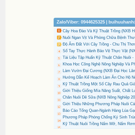
Zalo/Viber: 0944625325 | buihuuhan
Cây Hoa Đào Và Kỹ Thuật Trồng (NXB Hà
Nuôi Ngan Vịt Và Phòng Chữa Bệnh Thư
Độ Ẩm Đất Với Cây Trồng - Chu Thị Thơ
Sổ Tay Thực Hành Bảo Vệ Thực Vật (NX
Tài Liệu Tập Huấn Kỹ Thuật Chăn Nuôi -
Khoa Học Công Nghệ Nông Nghiệp Và Ph
Làm Vườn Đại Cương (NXB Đại Học Lâm N
Hướng Dẫn Kế Hoạch Làm Ăn Cho Hộ Nôn
Kỹ Thuật Trồng Một Số Cây Rau Quả Già
Giới Thiệu Giống Mía Năng Suất, Chất L
Chăn Nuôi Dê Sữa (NXB Nông Nghiệp 200
Giới Thiệu Những Phương Pháp Nuôi Cá 
Báo Cáo Tổng Quan-Ngành Hàng Lúa Gạo
Phương Pháp Phòng Chống Ký Sinh Trùn
Kỹ Thuật Nuôi Trồng Nấm Mỡ, Nấm Rơm