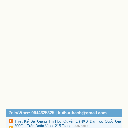
Zalo/Viber: 0944625325 | buihuuhanh@gmail.com
Thiết Kế Bài Giảng Tin Học Quyển 1 (NXB Đại Học Quốc Gia
2009) - Trần Doãn Vinh, 215 Trang
07/07/2017