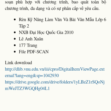
soạn phù hợp với chương trình, bao quát toàn bộ
chương trình, đa dạng và có sự phân cấp về yêu cầu.
Rèn Kỹ Năng Làm Văn Và Bài Văn Mẫu Lớp 6
Tập 2
NXB Đại Học Quốc Gia 2010
Lê Anh Xuân
177 Trang
File PDF-SCAN
Link download
http://dlib.vnu.edu.vn/iii/cpro/DigitalItemViewPage.ext
ernal?lang=eng&sp=1042930
https://drive.google.com/drive/folders/1yLBzZ1rSQoNj
mWeJTZ3WGQHg04L1