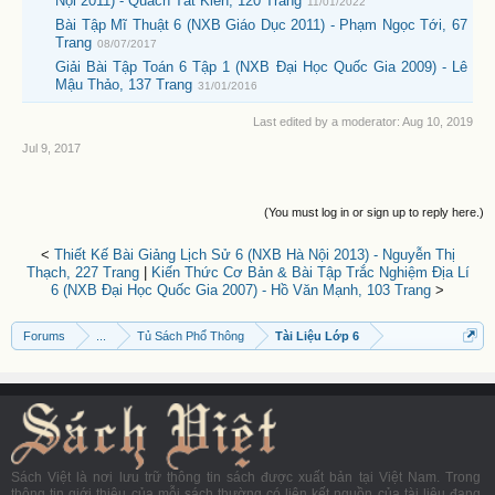
Nội 2011) - Quách Tất Kiên, 120 Trang
11/01/2022
Bài Tập Mĩ Thuật 6 (NXB Giáo Dục 2011) - Phạm Ngọc Tới, 67
Trang
08/07/2017
Giải Bài Tập Toán 6 Tập 1 (NXB Đại Học Quốc Gia 2009) - Lê
Mậu Thảo, 137 Trang
31/01/2016
Last edited by a moderator:
Aug 10, 2019
Jul 9, 2017
(You must log in or sign up to reply here.)
<
Thiết Kế Bài Giảng Lịch Sử 6 (NXB Hà Nội 2013) - Nguyễn Thị
Thạch, 227 Trang
|
Kiến Thức Cơ Bản & Bài Tập Trắc Nghiệm Địa Lí
6 (NXB Đại Học Quốc Gia 2007) - Hồ Văn Mạnh, 103 Trang
>
Forums
...
Tủ Sách Phổ Thông
Tài Liệu Lớp 6
Sách Việt là nơi lưu trữ thông tin sách được xuất bản tại Việt Nam. Trong
thông tin giới thiệu của mỗi sách thường có liên kết nguồn của tài liệu đang