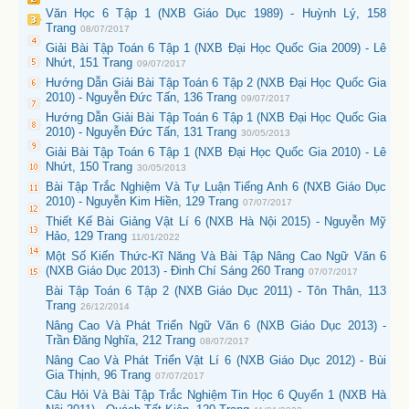
Văn Học 6 Tập 1 (NXB Giáo Dục 1989) - Huỳnh Lý, 158
Trang
08/07/2017
Giải Bài Tập Toán 6 Tập 1 (NXB Đại Học Quốc Gia 2009) - Lê
Nhứt, 151 Trang
09/07/2017
Hướng Dẫn Giải Bài Tập Toán 6 Tập 2 (NXB Đại Học Quốc Gia
2010) - Nguyễn Đức Tấn, 136 Trang
09/07/2017
Hướng Dẫn Giải Bài Tập Toán 6 Tập 1 (NXB Đại Học Quốc Gia
2010) - Nguyễn Đức Tấn, 131 Trang
30/05/2013
Giải Bài Tập Toán 6 Tập 1 (NXB Đại Học Quốc Gia 2010) - Lê
Nhứt, 150 Trang
30/05/2013
Bài Tập Trắc Nghiệm Và Tự Luận Tiếng Anh 6 (NXB Giáo Dục
2010) - Nguyễn Kim Hiền, 129 Trang
07/07/2017
Thiết Kế Bài Giảng Vật Lí 6 (NXB Hà Nội 2015) - Nguyễn Mỹ
Hảo, 129 Trang
11/01/2022
Một Số Kiến Thức-Kĩ Năng Và Bài Tập Nâng Cao Ngữ Văn 6
(NXB Giáo Dục 2013) - Đinh Chí Sáng 260 Trang
07/07/2017
Bài Tập Toán 6 Tập 2 (NXB Giáo Dục 2011) - Tôn Thân, 113
Trang
26/12/2014
Nâng Cao Và Phát Triển Ngữ Văn 6 (NXB Giáo Dục 2013) -
Trần Đăng Nghĩa, 212 Trang
08/07/2017
Nâng Cao Và Phát Triển Vật Lí 6 (NXB Giáo Dục 2012) - Bùi
Gia Thịnh, 96 Trang
07/07/2017
Câu Hỏi Và Bài Tập Trắc Nghiệm Tin Học 6 Quyển 1 (NXB Hà