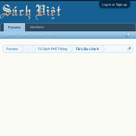
Log in or Sign up
Members
Forums
Search Forums
Recent Posts
Forums
...
Tủ Sách Phổ Thông
Tài Liệu Lớp 6