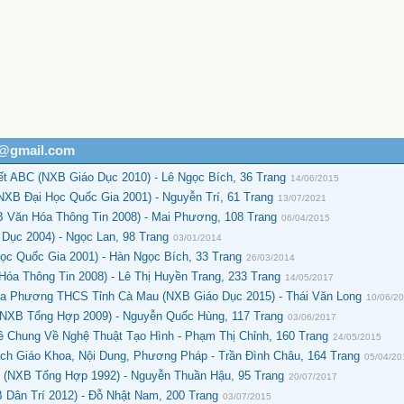
h@gmail.com
ết ABC (NXB Giáo Dục 2010) - Lê Ngọc Bích, 36 Trang
14/06/2015
XB Đại Học Quốc Gia 2001) - Nguyễn Trí, 61 Trang
13/07/2021
B Văn Hóa Thông Tin 2008) - Mai Phương, 108 Trang
06/04/2015
Dục 2004) - Ngọc Lan, 98 Trang
03/01/2014
ọc Quốc Gia 2001) - Hàn Ngọc Bích, 33 Trang
26/03/2014
a Thông Tin 2008) - Lê Thị Huyền Trang, 233 Trang
14/05/2017
Địa Phương THCS Tỉnh Cà Mau (NXB Giáo Dục 2015) - Thái Văn Long
10/06/2
(NXB Tổng Hợp 2009) - Nguyễn Quốc Hùng, 117 Trang
03/06/2017
ề Chung Về Nghệ Thuật Tạo Hình - Phạm Thị Chỉnh, 160 Trang
24/05/2015
h Giáo Khoa, Nội Dung, Phương Pháp - Trần Đình Châu, 164 Trang
05/04/20
 (NXB Tổng Hợp 1992) - Nguyễn Thuần Hậu, 95 Trang
20/07/2017
Dân Trí 2012) - Đỗ Nhật Nam, 200 Trang
03/07/2015