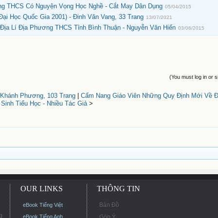
ng THCS Có Nguyện Vọng Học Nghề - Cắt May Dân Dụng
05/04/2015
ại Học Quốc Gia 2001) - Đinh Văn Vang, 33 Trang
13/07/2021
-Địa Lí Địa Phương THCS Tỉnh Bình Thuận - Nguyễn Văn Hiến
03/06/2015
(You must log in or s
 Khánh Phương, 103 Trang
|
Cẩm Nang Giáo Viên Những Quy Định Mới Về Đ
 Sinh Tiểu Học - Nhiều Tác Giả
>
OUR LINKS
THÔNG TIN
Bản Đồ
eBook Tiếng Việt
g
eBook Tiếng Anh
Góp Ý