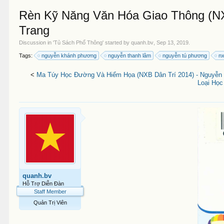
Rèn Kỹ Năng Văn Hóa Giao Thông (NX
Trang
Discussion in '
Tủ Sách Phổ Thông
' started by
quanh.bv
,
Sep 13, 2019
.
Tags:
nguyễn khánh phương
nguyễn thanh lâm
nguyễn tú phương
nx
<
Ma Túy Học Đường Và Hiểm Họa (NXB Dân Trí 2014) - Nguyễn
Loại Học
quanh.bv
Hỗ Trợ Diễn Đàn
Staff Member
Quản Trị Viên