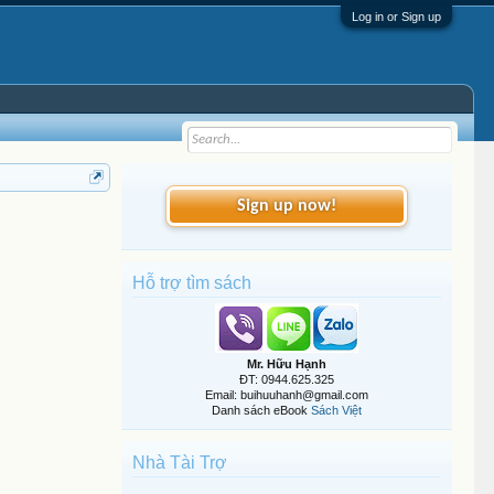
Log in or Sign up
Sign up now!
Hỗ trợ tìm sách
Mr. Hữu Hạnh
ĐT: 0944.625.325
Email: buihuuhanh@gmail.com
Danh sách eBook
Sách Việt
Nhà Tài Trợ