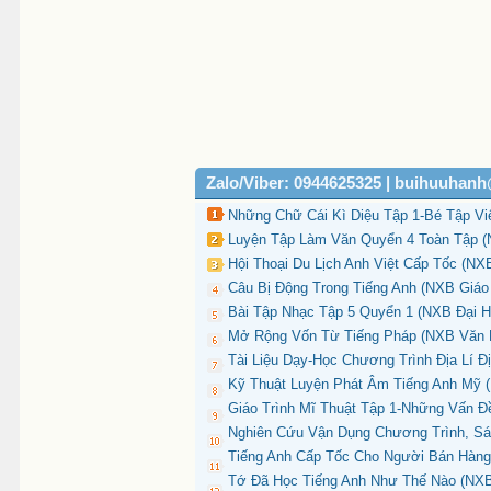
Zalo/Viber: 0944625325 | buihuuhan
Những Chữ Cái Kì Diệu Tập 1-Bé Tập Vi
Luyện Tập Làm Văn Quyển 4 Toàn Tập (N
Hội Thoại Du Lịch Anh Việt Cấp Tốc (NX
Câu Bị Động Trong Tiếng Anh (NXB Giáo 
Bài Tập Nhạc Tập 5 Quyển 1 (NXB Đại H
Mở Rộng Vốn Từ Tiếng Pháp (NXB Văn Hó
Tài Liệu Dạy-Học Chương Trình Địa Lí 
Kỹ Thuật Luyện Phát Âm Tiếng Anh Mỹ 
Giáo Trình Mĩ Thuật Tập 1-Những Vấn Đ
Nghiên Cứu Vận Dụng Chương Trình, Sác
Tiếng Anh Cấp Tốc Cho Người Bán Hàng
Tớ Đã Học Tiếng Anh Như Thế Nào (NXB 