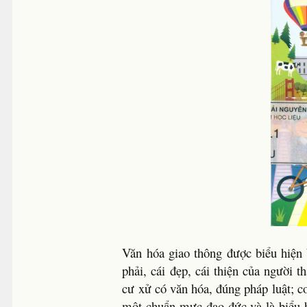
Văn hóa giao thông được biểu hiện 
phải, cái đẹp, cái thiện của người
cư xử có văn hóa, đúng pháp luật; co
một chuẩn mực đạo đức và là biểu 