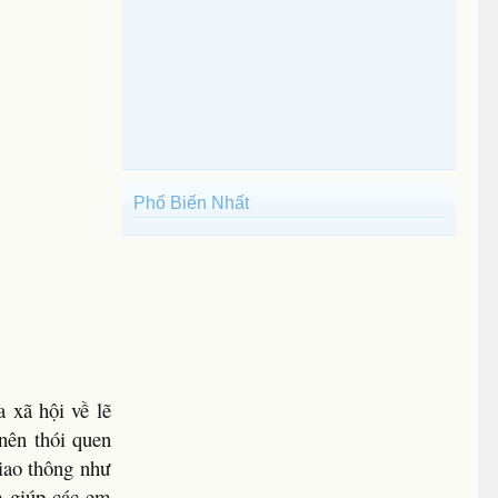
Phổ Biến Nhất
 xã hội về lẽ
nên thói quen
giao thông như
m giúp các em