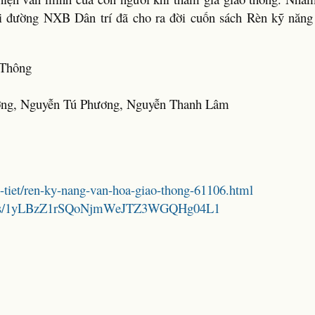
đi đường NXB Dân trí đã cho ra đời cuốn sách Rèn kỹ năng
 Thông
ơng, Nguyễn Tú Phương, Nguyễn Thanh Lâm
Chi-tiet/ren-ky-nang-van-hoa-giao-thong-61106.html
folders/1yLBzZ1rSQoNjmWeJTZ3WGQHg04L1