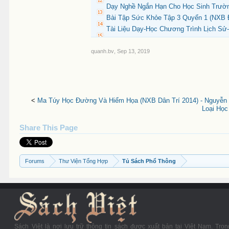
Dạy Nghề Ngắn Hạn Cho Học Sinh Trườ
Bài Tập Sức Khỏe Tập 3 Quyển 1 (NXB Đ
Tài Liệu Dạy-Học Chương Trình Lịch Sử
quanh.bv
,
Sep 13, 2019
<
Ma Túy Học Đường Và Hiểm Họa (NXB Dân Trí 2014) - Nguyễn
Loại Học
Share This Page
Forums
Thư Viện Tổng Hợp
Tủ Sách Phổ Thông
Sách Việt là nơi lưu trữ thông tin sách được xuất bản tại Việt Nam. Tron