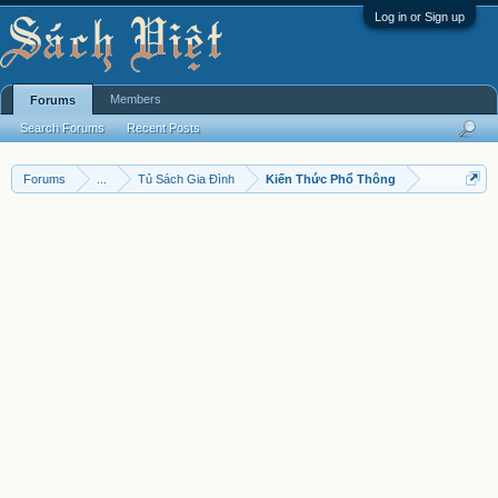
Log in or Sign up
Members
Forums
Search Forums
Recent Posts
Forums
...
Tủ Sách Gia Đình
Kiến Thức Phổ Thông