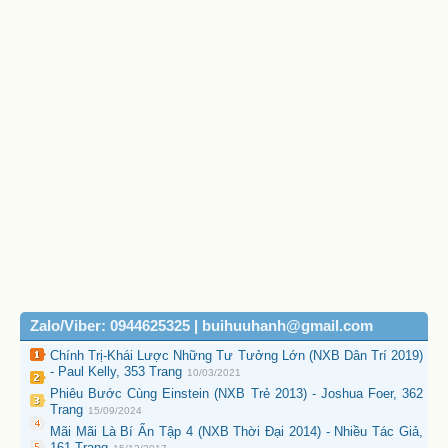
Zalo/Viber: 0944625325 | buihuuhanh@gmail.com
Chính Trị-Khái Lược Những Tư Tưởng Lớn (NXB Dân Trí 2019)
- Paul Kelly, 353 Trang
10/03/2021
Phiêu Bước Cùng Einstein (NXB Trẻ 2013) - Joshua Foer, 362
Trang
15/09/2024
Mãi Mãi Là Bí Ẩn Tập 4 (NXB Thời Đại 2014) - Nhiều Tác Giả,
161 Trang