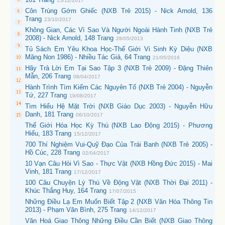
15/12/2017
Côn Trùng Gớm Ghiếc (NXB Trẻ 2015) - Nick Arnold, 136
Trang
23/10/2017
Không Gian, Các Vì Sao Và Người Ngoài Hành Tinh (NXB Trẻ
2008) - Nick Arnold, 148 Trang
28/05/2013
Tủ Sách Em Yêu Khoa Học-Thế Giới Vi Sinh Kỳ Diệu (NXB
Măng Non 1986) - Nhiều Tác Giả, 64 Trang
21/05/2016
Hãy Trả Lời Em Tại Sao Tập 3 (NXB Trẻ 2009) - Đặng Thiên
Mẫn, 206 Trang
08/04/2017
Hành Trình Tìm Kiếm Các Nguyên Tố (NXB Trẻ 2004) - Nguyễn
Tứ, 227 Trang
19/08/2017
Tìm Hiểu Hệ Mặt Trời (NXB Giáo Dục 2003) - Nguyễn Hữu
Danh, 181 Trang
06/10/2017
Thế Giới Hóa Học Kỳ Thú (NXB Lao Động 2015) - Phương
Hiếu, 183 Trang
15/12/2017
700 Thí Nghiệm Vui-Quỹ Đạo Của Trái Banh (NXB Trẻ 2005) -
Hồ Cúc, 228 Trang
02/04/2017
10 Vạn Câu Hỏi Vì Sao - Thực Vật (NXB Hồng Đức 2015) - Mai
Vinh, 181 Trang
17/12/2017
100 Câu Chuyện Lý Thú Về Động Vật (NXB Thời Đại 2011) -
Khúc Thắng Huy, 164 Trang
17/07/2015
Những Điều Lạ Em Muốn Biết Tập 2 (NXB Văn Hóa Thông Tin
2013) - Phạm Văn Bình, 275 Trang
14/12/2017
Văn Hoá Giao Thông Những Điều Cần Biết (NXB Giao Thông