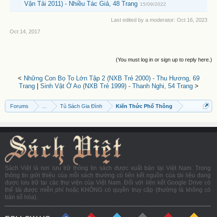
Vận Tải 2011) - Nhiều Tác Giả, 48 Trang
15/09/2022
Last edited by a moderator:
Oct 16, 2023
Oct 14, 2017
(You must log in or sign up to reply here.)
<
Những Con Bọ To Lớn Tập 2 (NXB Trẻ 2000) - Thu Hương, 69
Trang
|
Sinh Vật Ở Ao (NXB Trẻ 1999) - Thanh Nghi, 54 Trang
>
Forums
...
Tủ Sách Gia Đình
Kiến Thức Phổ Thông
Sách Việt là nơi lưu trữ thông tin sách được xuất bản tại Việt Nam. Trong
thông tin giới thiệu của mỗi sách thường có liên kết nguồn của tài liệu đang
được lưu trữ tại các thư viện của Việt Nam. Đối với liên kết Google Drive có
thể tải được miễn phí hoặc KHÔNG có quyền truy cập (thường là không có
bản số hóa).