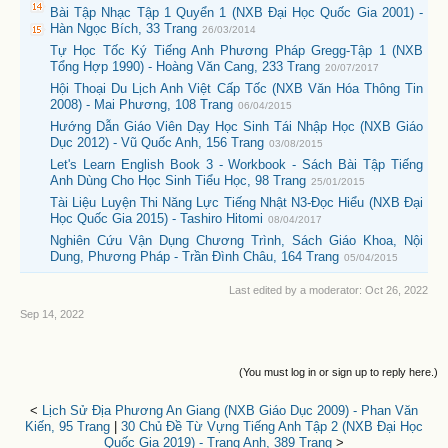
Bài Tập Nhạc Tập 1 Quyển 1 (NXB Đại Học Quốc Gia 2001) -
Hàn Ngọc Bích, 33 Trang
26/03/2014
Tự Học Tốc Ký Tiếng Anh Phương Pháp Gregg-Tập 1 (NXB
Tổng Hợp 1990) - Hoàng Văn Cang, 233 Trang
20/07/2017
Hội Thoại Du Lịch Anh Việt Cấp Tốc (NXB Văn Hóa Thông Tin
2008) - Mai Phương, 108 Trang
06/04/2015
Hướng Dẫn Giáo Viên Dạy Học Sinh Tái Nhập Học (NXB Giáo
Dục 2012) - Vũ Quốc Anh, 156 Trang
03/08/2015
Let's Learn English Book 3 - Workbook - Sách Bài Tập Tiếng
Anh Dùng Cho Học Sinh Tiểu Học, 98 Trang
25/01/2015
Tài Liệu Luyện Thi Năng Lực Tiếng Nhật N3-Đọc Hiểu (NXB Đại
Học Quốc Gia 2015) - Tashiro Hitomi
08/04/2017
Nghiên Cứu Vận Dụng Chương Trình, Sách Giáo Khoa, Nội
Dung, Phương Pháp - Trần Đình Châu, 164 Trang
05/04/2015
Last edited by a moderator:
Oct 26, 2022
Sep 14, 2022
(You must log in or sign up to reply here.)
<
Lịch Sử Địa Phương An Giang (NXB Giáo Dục 2009) - Phan Văn
Kiến, 95 Trang
|
30 Chủ Đề Từ Vựng Tiếng Anh Tập 2 (NXB Đại Học
Quốc Gia 2019) - Trang Anh, 389 Trang
>