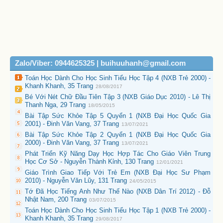
Zalo/Viber: 0944625325 | buihuuhanh@gmail.com
Toán Học Dành Cho Học Sinh Tiểu Học Tập 4 (NXB Trẻ 2000) -
Khanh Khanh, 35 Trang
28/08/2017
Bé Với Nét Chữ Đầu Tiên Tập 3 (NXB Giáo Dục 2010) - Lê Thị
Thanh Nga, 29 Trang
18/05/2015
Bài Tập Sức Khỏe Tập 5 Quyển 1 (NXB Đại Học Quốc Gia
2001) - Đinh Văn Vang, 37 Trang
13/07/2021
Bài Tập Sức Khỏe Tập 2 Quyển 1 (NXB Đại Học Quốc Gia
2000) - Đinh Văn Vang, 37 Trang
13/07/2021
Phát Triển Kỹ Năng Dạy Học Hợp Tác Cho Giáo Viên Trung
Học Cơ Sở - Nguyễn Thành Kỉnh, 130 Trang
12/01/2021
Giáo Trình Giao Tiếp Với Trẻ Em (NXB Đại Học Sư Phạm
2010) - Nguyễn Văn Lũy, 131 Trang
24/05/2015
Tớ Đã Học Tiếng Anh Như Thế Nào (NXB Dân Trí 2012) - Đỗ
Nhật Nam, 200 Trang
03/07/2015
Toán Học Dành Cho Học Sinh Tiểu Học Tập 1 (NXB Trẻ 2000) -
Khanh Khanh, 35 Trang
29/08/2017