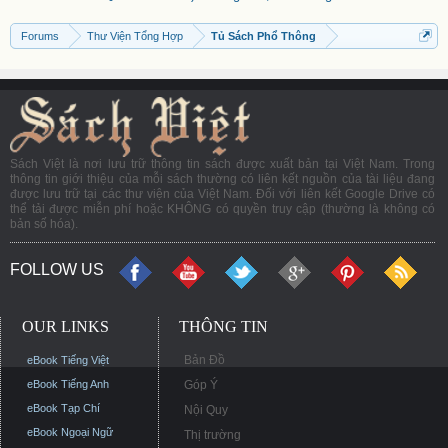
Forums
Thư Viện Tổng Hợp
Tủ Sách Phổ Thông
Sách Việt là nơi lưu trữ thông tin sách được xuất bản tại Việt Nam. Trong
thông tin giới thiệu của mỗi sách thường có liên kết nguồn của tài liệu đang
được lưu trữ tại các thư viện của Việt Nam. Đối với liên kết Google Drive có
thể tải được miễn phí hoặc KHÔNG có quyền truy cập (thường là không có
bản số hóa).
FOLLOW US
OUR LINKS
THÔNG TIN
Bản Đồ
eBook Tiếng Việt
eBook Tiếng Anh
Góp Ý
eBook Tạp Chí
Nội Quy
eBook Ngoại Ngữ
Thị trường