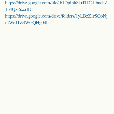
https://drive.google.com/file/d/1DpIhhSkrJTD2lJbnchZ
1b4Qzi6xcrIDI
https://drive.google.com/drive/folders/1yLBzZ1rSQoNj
mWeJTZ3WGQHg04L1