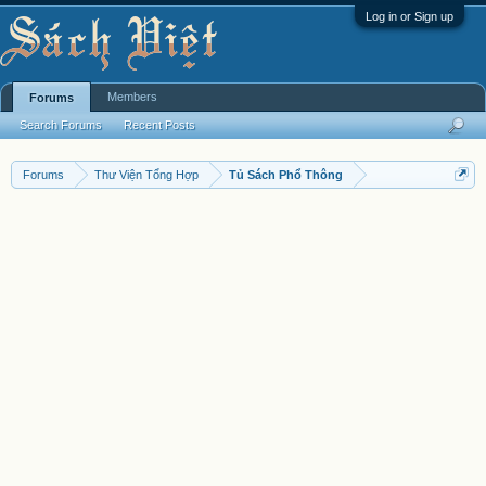
Log in or Sign up
Members
Forums
Search Forums
Recent Posts
Forums
Thư Viện Tổng Hợp
Tủ Sách Phổ Thông