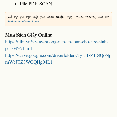
File PDF_SCAN
Hỗ trợ gửi trực tiếp qua email
HOẶC
copy USB/HDD/DVD, liên hệ:
buihuuhanh@gmail.com
Mua Sách Giấy Online
https://tiki.vn/so-tay-huong-dan-an-toan-cho-hoc-sinh-
p410356.html
https://drive.google.com/drive/folders/1yLBzZ1rSQoNj
mWeJTZ3WGQHg04L1