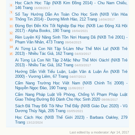
Học Cách Học Tập (NXB Kim Đồng 2014) - Chu Nam Chiếu,
146 Trang
16/08/2017
Sổ Tay Hướng Dẫn An Toàn Cho Học Sinh (NXB Văn Hóa
Thông Tin 2014) - Dương Minh Hào, 212 Trang
14/04/2017
Đừng Đợi Đến Khi Tốt Nghiệp Đại Học (NXB Lao Động Xã Hội
2017) - Alpha Books, 190 Trang
16/04/2021
Rèn Luyện Kỹ Năng Sinh Tồn Nơi Hoang Dã (NXB Trẻ 2001) -
Phạm Văn Nhân, 473 Trang
09/04/2015
Ai Từng Là Con Nít Tập 5-Làm Như Thế Mới Lạ! (NXB Trẻ
2013) - Nhiều Tác Giả, 162 Trang
04/03/2017
Ai Từng Là Con Nít Tập 2-Mặc Như Thế Mới Oách! (NXB Trẻ
2013) - Nhiều Tác Giả, 162 Trang
04/03/2017
Hướng Dẫn Viết Tiểu Luận, Luận Văn & Luận Án (NXB Trẻ
2000) - Vương Liêm, 67 Trang
04/07/2013
Cẩm Nang Trường Học Việt Nam (NXB Chính Trị 2008) -
Nguyễn Ngọc Đào, 190 Trang
11/06/2017
Cẩm Nang Pháp Luật Về Phòng, Chống Vi Phạm Pháp Luật
Giao Thông Đường Bộ Dành Cho Học Sinh 2020
08/06/2017
Sách Đã Thay Đổi Tôi Như Thế Đấy (NXB Giáo Dục 2020) - Vũ
Dương Thúy Ngà, 205 Trang
03/05/2021
Học Cách Học (NXB Thế Giới 2023) - Barbara Oakley, 279
Trang
13/12/2024
Last edited by a moderator:
Apr 14, 2017