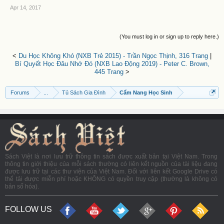
Apr 14, 2017
(You must log in or sign up to reply here.)
<
Du Học Không Khó (NXB Trẻ 2015) - Trần Ngọc Thịnh, 316 Trang
|
Bí Quyết Học Đâu Nhớ Đó (NXB Lao Động 2019) - Peter C. Brown,
445 Trang
>
Forums
...
Tủ Sách Gia Đình
Cẩm Nang Học Sinh
Sách Việt là nơi lưu trữ thông tin sách được xuất bản tại Việt Nam. Trong
thông tin giới thiệu của mỗi sách thường có liên kết nguồn của tài liệu đang
được lưu trữ tại các thư viện của Việt Nam. Đối với liên kết Google Drive có
thể tải được miễn phí hoặc KHÔNG có quyền truy cập (thường là không có
bản số hóa).
FOLLOW US