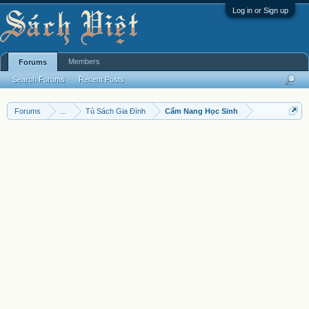
Log in or Sign up
Members
Forums
Search Forums
Recent Posts
Forums
...
Tủ Sách Gia Đình
Cẩm Nang Học Sinh