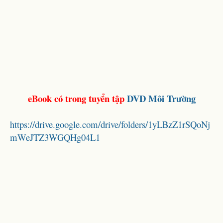
eBook có trong tuyển tập
DVD Môi Trường
https://drive.google.com/drive/folders/1yLBzZ1rSQoNj
mWeJTZ3WGQHg04L1