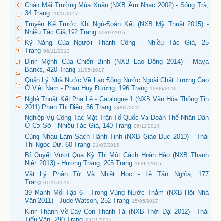
Chào Mái Trường Mùa Xuân (NXB Âm Nhạc 2002) - Sóng Trà,
34 Trang
20/11/2017
Truyện Kể Trước Khi Ngủ-Đoàn Kết (NXB Mỹ Thuật 2015) -
Nhiều Tác Giả,192 Trang
20/02/2016
Kỹ Năng Của Người Thành Công - Nhiều Tác Giả, 25
Trang
06/11/2013
Định Mệnh Của Chiến Binh (NXB Lao Động 2014) - Maya
Banks, 420 Trang
11/05/2017
Quản Lý Nhà Nước Về Lao Động Nước Ngoài Chất Lượng Cao
Ở Việt Nam - Phan Huy Đường, 196 Trang
12/06/2016
Nghệ Thuật Kết Pha Lê - Catalogue 1 (NXB Văn Hóa Thông Tin
2011) Phan Thị Diệu, 56 Trang
24/01/2015
Nghiệp Vụ Công Tác Mặt Trận Tổ Quốc Và Đoàn Thể Nhân Dân
Ở Cơ Sở - Nhiều Tác Giả, 140 Trang
06/11/2014
Cùng Nhau Làm Sạch Hành Tinh (NXB Giáo Dục 2010) - Thái
Thị Ngọc Dư, 60 Trang
21/07/2015
Bí Quyết Vượt Qua Kỳ Thi Một Cách Hoàn Hảo (NXB Thanh
Niên 2013) - Hương Trang, 205 Trang
16/05/2015
Vật Lý Phân Tử Và Nhiệt Học - Lê Tấn Nghĩa, 177
Trang
01/11/2013
39 Manh Mối-Tập 6 - Trong Vùng Nước Thẳm (NXB Hội Nhà
Văn 2011) - Jude Watson, 252 Trang
15/05/2017
Kinh Thánh Về Dạy Con Thành Tài (NXB Thời Đại 2012) - Thái
Tiếu Vãn, 290 Trang
23/11/2014