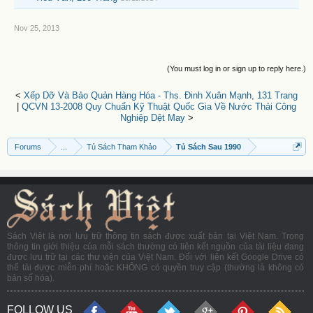
Nov 25, 2013
(You must log in or sign up to reply here.)
<
Xếp Dỡ Và Bảo Quản Hàng Hóa - Ths. Đinh Xuân Mạnh, 131 Trang
|
QCVN 13-2008 Quy Chuẩn Kỹ Thuật Quốc Gia Về Nước Thải Công
Nghiệp Dệt May
>
Forums
...
Tủ Sách Tham Khảo
Tủ Sách Sau 1990
Sách Việt là nơi lưu trữ thông tin sách được xuất bản tại Việt Nam. Trong
thông tin giới thiệu của mỗi sách thường có liên kết nguồn của tài liệu đang
được lưu trữ tại các thư viện của Việt Nam. Đối với liên kết Google Drive có
thể tải được miễn phí hoặc KHÔNG có quyền truy cập (thường là không có
bản số hóa).
FOLLOW US