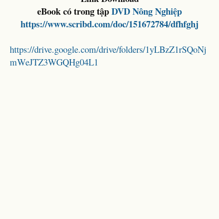
eBook có trong tập
DVD Nông Nghiệp
https://www.scribd.com/doc/151672784/dfhfghj
https://drive.google.com/drive/folders/1yLBzZ1rSQoNj
mWeJTZ3WGQHg04L1