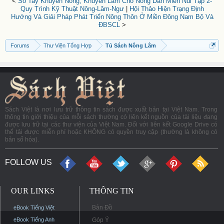
<
Sổ Tay Khuyến Nông, Khuyến Lâm Cho Nông Dân Miền Núi Tập 2-
Quy Trình Kỹ Thuật Nông-Lâm-Ngư
|
Hội Thảo Hiện Trạng Định
Hướng Và Giải Pháp Phát Triển Nông Thôn Ở Miền Đông Nam Bộ Và
ĐBSCL
>
Forums
Thư Viện Tổng Hợp
Tủ Sách Nông Lâm
Sách Việt là nơi lưu trữ thông tin sách được xuất bản tại Việt Nam. Trong
thông tin giới thiệu của mỗi sách thường có liên kết nguồn của tài liệu đang
được lưu trữ tại các thư viện của Việt Nam. Đối với liên kết Google Drive có
thể tải được miễn phí hoặc KHÔNG có quyền truy cập (thường là không có
bản số hóa).
FOLLOW US
OUR LINKS
THÔNG TIN
Bản Đồ
eBook Tiếng Việt
eBook Tiếng Anh
Góp Ý