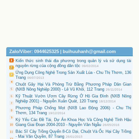
Zalo/Viber: 0944625325 | buihuuhanh@gmail.com
Kiến thức sinh thái địa phương trong quản lý và sử dụng tài
nguyên rừng của cộng đồng dân tộc
09/02/2014
Ứng Dụng Công Nghệ Trong Sản Xuất Lúa - Chu Thị Thơm, 136
Trang
06/07/2013
Chuột Gây Hại Và Phòng Trừ Bằng Phương Pháp Dân Gian
(NXB Nông Nghiệp 2000) - Lê Vũ Khôi, 112 Trang
26/11/2014
Kỹ Thuật Vườn Ươm Cây Rừng Ở Hộ Gia Đình (NXB Nông
Nghiệp 2001) - Nguyễn Xuân Quát, 120 Trang
18/12/2014
Phương Pháp Chống Mọt (NXB Lao Động 2006) - Chu Thị
Thơm, 134 Trang
19/12/2014
Kỷ Yếu Các Đề Tài, Dự Án Khoa Học Và Công Nghệ Tỉnh Hậu
Giang Giai Đoạn 2004-2010 - Nguyễn Văn Ngẫu
26/05/2016
Bác Sĩ Cây Trồng Quyển 8-Cỏ Dại, Chuột Và Ốc Hại Cây Trồng
- Mai Văn Quyền, 87 Trang
26/01/2015