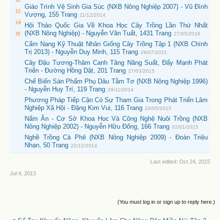
Giáo Trình Vệ Sinh Gia Súc (NXB Nông Nghiệp 2007) - Vũ Đình
Vượng, 155 Trang
11/12/2014
Hội Thảo Quốc Gia Về Khoa Học Cây Trồng Lần Thứ Nhất
(NXB Nông Nghiệp) - Nguyễn Văn Tuất, 1431 Trang
27/05/2016
Cẩm Nang Kỹ Thuật Nhân Giống Cây Trồng Tập 1 (NXB Chính
Trị 2013) - Nguyễn Duy Minh, 115 Trang
29/07/2021
Cây Đậu Tương-Thâm Canh Tăng Năng Suất, Đẩy Mạnh Phát
Triển - Đường Hồng Dật, 201 Trang
27/03/2015
Chế Biến Sản Phẩm Phụ Dâu Tằm Tơ (NXB Nông Nghiệp 1996)
- Nguyễn Huy Trí, 119 Trang
29/11/2014
Phương Pháp Tiếp Cận Có Sự Tham Gia Trong Phát Triển Lâm
Nghiệp Xã Hội - Đặng Kim Vui, 116 Trang
24/05/2015
Nấm Ăn - Cơ Sở Khoa Học Và Công Nghệ Nuôi Trồng (NXB
Nông Nghiệp 2002) - Nguyễn Hữu Đống, 166 Trang
02/01/2015
Nghề Trồng Cà Phê (NXB Nông Nghiệp 2009) - Đoàn Triệu
Nhạn, 50 Trang
22/12/2014
Last edited:
Oct 24, 2015
Jul 4, 2013
(You must log in or sign up to reply here.)