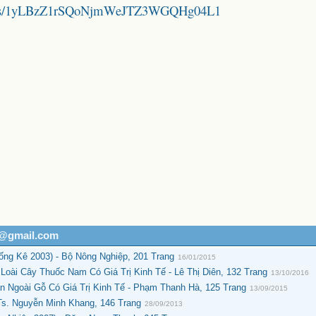
folders/1yLBzZ1rSQoNjmWeJTZ3WGQHg04L1
h@gmail.com
ng Kê 2003) - Bộ Nông Nghiệp, 201 Trang
16/01/2015
oài Cây Thuốc Nam Có Giá Trị Kinh Tế - Lê Thị Diên, 132 Trang
13/10/2016
n Ngoài Gỗ Có Giá Trị Kinh Tế - Phạm Thanh Hà, 125 Trang
13/09/2015
Ts. Nguyễn Minh Khang, 146 Trang
28/09/2013