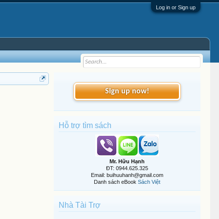
Log in or Sign up
Sign up now!
Hỗ trợ tìm sách
Mr. Hữu Hạnh
ĐT: 0944.625.325
Email: buihuuhanh@gmail.com
Danh sách eBook
Sách Việt
Nhà Tài Trợ