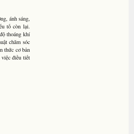
ỡng, ánh sáng,
ếu tố còn lại.
 độ thoáng khí
thuật chăm sóc
ến thức cơ bản
việc điều tiết