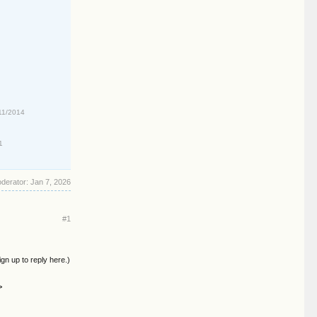
11/2014
1
oderator:
Jan 7, 2026
#1
ign up to reply here.)
>