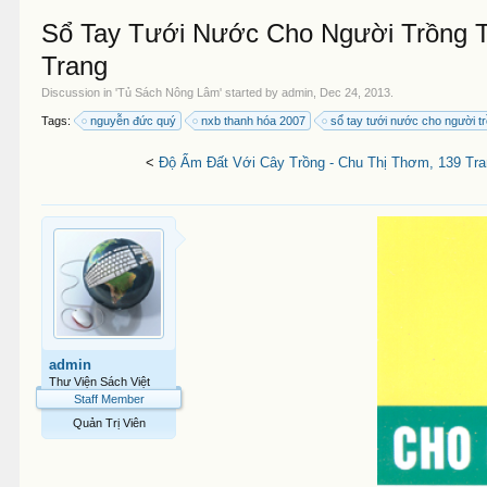
Sổ Tay Tưới Nước Cho Người Trồng T
Trang
Discussion in '
Tủ Sách Nông Lâm
' started by
admin
,
Dec 24, 2013
.
Tags:
nguyễn đức quý
nxb thanh hóa 2007
sổ tay tưới nước cho người tr
<
Độ Ẩm Đất Với Cây Trồng - Chu Thị Thơm, 139 Tr
admin
Thư Viện Sách Việt
Staff Member
Quản Trị Viên