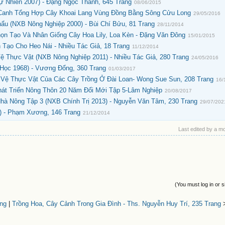
 Nhiên 2007) - Đặng Ngọc Thanh, 645 Trang
08/06/2015
Canh Tổng Hợp Cây Khoai Lang Vùng Đồng Bằng Sông Cửu Long
29/05/2016
ẩu (NXB Nông Nghiệp 2000) - Bùi Chí Bửu, 81 Trang
28/11/2014
ọn Tạo Và Nhân Giống Cây Hoa Lily, Loa Kèn - Đặng Văn Đông
15/01/2015
Tạo Cho Heo Nái - Nhiều Tác Giả, 18 Trang
11/12/2014
 Thực Vật (NXB Nông Nghiệp 2011) - Nhiều Tác Giả, 280 Trang
24/05/2016
Học 1968) - Vương Đổng, 360 Trang
01/03/2017
ệ Thực Vật Của Các Cây Trồng Ở Đài Loan- Wong Sue Sun, 208 Trang
16/
át Triển Nông Thôn 20 Năm Đổi Mới Tập 5-Lâm Nghiệp
20/08/2017
hà Nông Tập 3 (NXB Chính Trị 2013) - Nguyễn Văn Tâm, 230 Trang
29/07/202
) - Phạm Xương, 146 Trang
21/12/2014
Last edited by a m
(You must log in or s
ang
|
Trồng Hoa, Cây Cảnh Trong Gia Đình - Ths. Nguyễn Huy Trí, 235 Trang