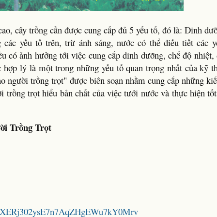
cao, cây trồng cần được cung cấp đủ 5 yếu tố, đó là: Dinh dư
các yếu tố trên, trừ ánh sáng, nước có thể điều tiết các y
ều có ảnh hưởng tới việc cung cấp dinh dưỡng, chế độ nhiệt,
ớc hợp lý là một trong những yếu tố quan trọng nhất của kỹ 
ho người trồng trọt" được biên soạn nhằm cung cấp những ki
 trồng trọt hiểu bản chất của việc tưới nước và thực hiện tốt 
ời Trồng Trọt
/1qtw2XERj302ysE7n7AqZHgEWu7kY0Mrv