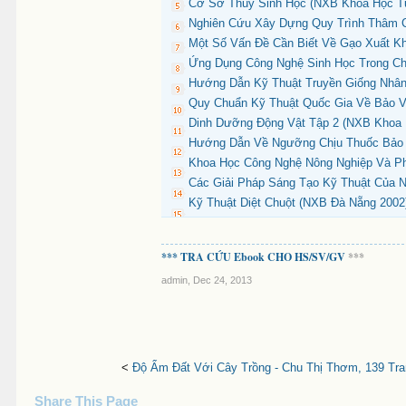
Cơ Sở Thủy Sinh Học (NXB Khoa Học Tự
Nghiên Cứu Xây Dựng Quy Trình Thâm 
Một Số Vấn Đề Cần Biết Về Gạo Xuất Kh
Ứng Dụng Công Nghệ Sinh Học Trong Ch
Hướng Dẫn Kỹ Thuật Truyền Giống Nhân 
Quy Chuẩn Kỹ Thuật Quốc Gia Về Bảo Vệ
Dinh Dưỡng Động Vật Tập 2 (NXB Khoa 
Hướng Dẫn Về Ngưỡng Chịu Thuốc Bảo V
Khoa Học Công Nghệ Nông Nghiệp Và Ph
Các Giải Pháp Sáng Tạo Kỹ Thuật Của N
Kỹ Thuật Diệt Chuột (NXB Đà Nẵng 2002
*** TRA CỨU Ebook CHO HS/SV/GV
***
admin
,
Dec 24, 2013
<
Độ Ẩm Đất Với Cây Trồng - Chu Thị Thơm, 139 Tr
Share This Page