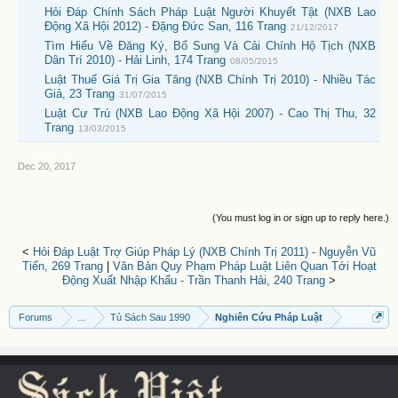
Hỏi Đáp Chính Sách Pháp Luật Người Khuyết Tật (NXB Lao
Động Xã Hội 2012) - Đặng Đức San, 116 Trang
21/12/2017
Tìm Hiểu Về Đăng Ký, Bổ Sung Và Cải Chính Hộ Tịch (NXB
Dân Trí 2010) - Hải Linh, 174 Trang
08/05/2015
Luật Thuế Giá Trị Gia Tăng (NXB Chính Trị 2010) - Nhiều Tác
Giả, 23 Trang
31/07/2015
Luật Cư Trú (NXB Lao Động Xã Hội 2007) - Cao Thị Thu, 32
Trang
13/03/2015
Dec 20, 2017
(You must log in or sign up to reply here.)
<
Hỏi Đáp Luật Trợ Giúp Pháp Lý (NXB Chính Trị 2011) - Nguyễn Vũ
Tiến, 269 Trang
|
Văn Bản Quy Phạm Pháp Luật Liên Quan Tới Hoạt
Động Xuất Nhập Khẩu - Trần Thanh Hải, 240 Trang
>
Forums
...
Tủ Sách Sau 1990
Nghiên Cứu Pháp Luật