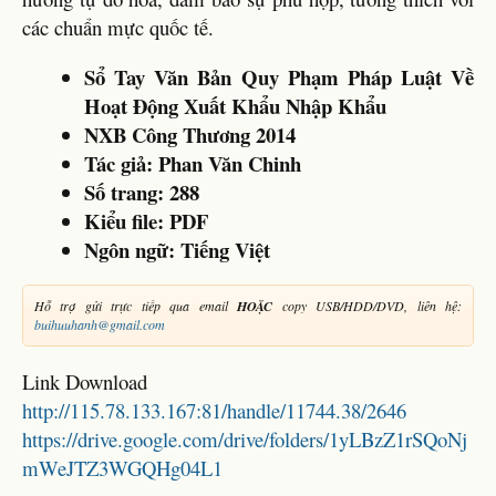
các chuẩn mực quốc tế.
Sổ Tay Văn Bản Quy Phạm Pháp Luật Về
Hoạt Động Xuất Khẩu Nhập Khẩu
NXB Công Thương 2014
Tác giả:
Phan Văn Chinh
Số trang: 288
Kiểu file: PDF
Ngôn ngữ: Tiếng Việt
Hỗ trợ gửi trực tiếp qua email
HOẶC
copy USB/HDD/DVD, liên hệ:
buihuuhanh@gmail.com
Link Download
http://115.78.133.167:81/handle/11744.38/2646
https://drive.google.com/drive/folders/1yLBzZ1rSQoNj
mWeJTZ3WGQHg04L1