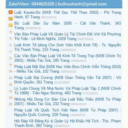
Zalo/Viber: 0944625325 | buihuuhanh@gmail.com
Luật Karate-Do (NXB Thể Dục Thể Thao 2002) - Phi Trọng
Hanh, 87 Trang
08/12/2014
Bộ Luật Dân Sự Năm 2005 - Cát Văn Thành, 343
Trang
23/06/2013
Văn Bản Pháp Luật Về Quản Lý Tài Chính Đối Với Xã Phường
Thị Trấn - Lê Minh Nghĩa, 1029 Trang
03/07/2013
Luật Kinh Tế (dùng Cho Sinh Viên Khối Kinh Tế) - Ts. Nguyễn
Thị Thanh Thủy, 215 Trang
23/06/2013
Các Văn Bản Pháp Luật Về Kinh Tế Trang Trại (NXB Chính Trị
2001) - Nhiều Tác Giả, 185 Trang
25/06/2013
Pháp Luật Đất Đai (NXB Học Viện Bưu Chính Viễn Thông 2010)
- Nhiều Tác Giả, 102 Trang
15/05/2015
Pháp Luật Đại Cương (NXB Giao Thông Vận Tải 2007) - Vũ
Đình Quyền, 261 Trang
23/11/2015
Lý Luận Chung Về Nhà Nước Và Pháp Luật Tập 1 (NXB Chính
Trị 1999) - Trần Ngọc Đường, 482 Trang
07/12/2015
Những Nội Dung Cơ Bản Của Luật Đấu Thầu (NXB Tư Pháp
2007) - Nhiều Tác Giả, 232 Trang
30/04/2015
Pháp Luật Về Quốc Tịch Việt Nam (NXB Tư Pháp 2007) -
Nguyễn Quốc Cường, 229 Trang
14/03/2015
Hỏi Đáp Về Đăng Ký & Quản Lý Hộ Khẩu Hộ Tịch - Ths. Phạm
Thanh Bình, 382 Trang
24/06/2013