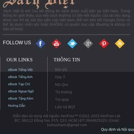
Sách Việt là nơi lưu trữ thông tin sách được xuất bản tại Việt Nam. Trong
thông tin giới thiệu của mỗi sách thường có liên kết nguồn của tài liệu đang
được lưu trữ tại các thư viện của Việt Nam. Đối với liên kết Google Drive có
thể tải được miễn phí hoặc KHÔNG có quyền truy cập (thường là không có
bản số hóa).
FOLLOW US
OUR LINKS
THÔNG TIN
Bản Đồ
eBook Tiếng Việt
eBook Tiếng Anh
Góp Ý
eBook Tạp Chí
Nội Quy
eBook Ngoại Ngữ
Thị trường
eBook Tặng Kèm
Trợ giúp
Hướng Dẫn
Liên hệ BQT
Diễn đàn sử dụng mã nguồn XenForo™ ©2011-2023 XenForo Ltd.
ĐC: 68/122 Đồng Nai, P15, Q10, HCM | ĐT: 0944625325 | Email:
buihuuhanh@gmail.com
Quy định và Nội quy