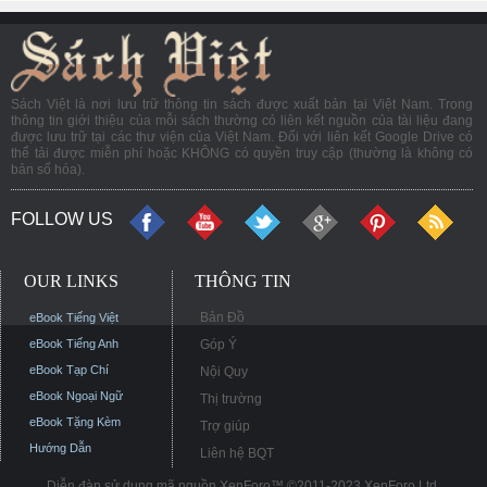
Sách Việt là nơi lưu trữ thông tin sách được xuất bản tại Việt Nam. Trong
thông tin giới thiệu của mỗi sách thường có liên kết nguồn của tài liệu đang
được lưu trữ tại các thư viện của Việt Nam. Đối với liên kết Google Drive có
thể tải được miễn phí hoặc KHÔNG có quyền truy cập (thường là không có
bản số hóa).
FOLLOW US
OUR LINKS
THÔNG TIN
Bản Đồ
eBook Tiếng Việt
eBook Tiếng Anh
Góp Ý
eBook Tạp Chí
Nội Quy
eBook Ngoại Ngữ
Thị trường
eBook Tặng Kèm
Trợ giúp
Hướng Dẫn
Liên hệ BQT
Diễn đàn sử dụng mã nguồn XenForo™ ©2011-2023 XenForo Ltd.