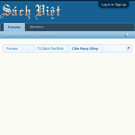
Log in or Sign up
Members
Forums
Search Forums
Recent Posts
Forums
...
Tủ Sách Gia Đình
Cẩm Nang Sống