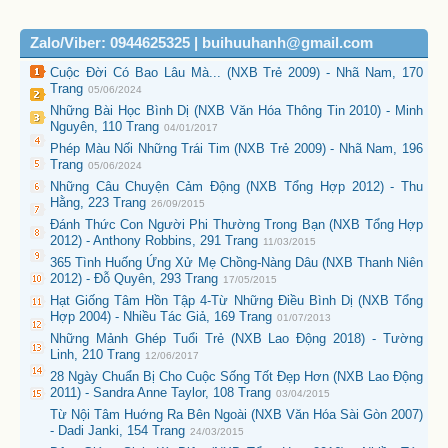
Zalo/Viber: 0944625325 | buihuuhanh@gmail.com
Cuộc Đời Có Bao Lâu Mà... (NXB Trẻ 2009) - Nhã Nam, 170
Trang
05/06/2024
Những Bài Học Bình Dị (NXB Văn Hóa Thông Tin 2010) - Minh
Nguyên, 110 Trang
04/01/2017
Phép Màu Nối Những Trái Tim (NXB Trẻ 2009) - Nhã Nam, 196
Trang
05/06/2024
Những Câu Chuyện Cảm Động (NXB Tổng Hợp 2012) - Thu
Hằng, 223 Trang
26/09/2015
Đánh Thức Con Người Phi Thường Trong Bạn (NXB Tổng Hợp
2012) - Anthony Robbins, 291 Trang
11/03/2015
365 Tình Huống Ứng Xử Mẹ Chồng-Nàng Dâu (NXB Thanh Niên
2012) - Đỗ Quyên, 293 Trang
17/05/2015
Hạt Giống Tâm Hồn Tập 4-Từ Những Điều Bình Dị (NXB Tổng
Hợp 2004) - Nhiều Tác Giả, 169 Trang
01/07/2013
Những Mảnh Ghép Tuổi Trẻ (NXB Lao Động 2018) - Tường
Linh, 210 Trang
12/06/2017
28 Ngày Chuẩn Bị Cho Cuộc Sống Tốt Đẹp Hơn (NXB Lao Động
2011) - Sandra Anne Taylor, 108 Trang
03/04/2015
Từ Nội Tâm Huớng Ra Bên Ngoài (NXB Văn Hóa Sài Gòn 2007)
- Dadi Janki, 154 Trang
24/03/2015