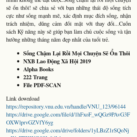
sẽ ổn thôi! sẽ chia sẻ với bạn những thái độ sống tích
cực như sống mạnh mẽ, xác định mục đích sống, nhận
trách nhiệm, dũng cảm đối mặt với thay đổi...Cuốn
sách Kỹ năng này sẽ giúp bạn làm chủ cuộc sống và tận
hưởng những tháng năm đẹp nhất của tuổi trẻ.
Sống Chậm Lại Rồi Mọi Chuyện Sẽ Ổn Thôi
NXB Lao Động Xã Hội 2019
Alpha Books
222 Trang
File PDF-SCAN
Link download
https://repository.vnu.edu.vn/handle/VNU_123/96144
https://drive.google.com/file/d/1hFxoF_wQGz9PAvG3F
OXWlprvGZVfY6yg
https://drive.google.com/drive/folders/1yLBzZ1rSQoNj