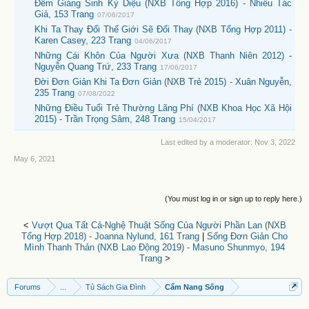
Đêm Giáng Sinh Kỳ Diệu (NXB Tổng Hợp 2016) - Nhiều Tác
Giả, 153 Trang
07/06/2017
Khi Ta Thay Đổi Thế Giới Sẽ Đổi Thay (NXB Tổng Hợp 2011) -
Karen Casey, 223 Trang
04/06/2017
Những Cái Khôn Của Người Xưa (NXB Thanh Niên 2012) -
Nguyễn Quang Trứ, 233 Trang
17/06/2017
Đời Đơn Giản Khi Ta Đơn Giản (NXB Trẻ 2015) - Xuân Nguyễn,
235 Trang
07/08/2022
Những Điều Tuổi Trẻ Thường Lãng Phí (NXB Khoa Học Xã Hội
2015) - Trần Trọng Sâm, 248 Trang
15/04/2017
Last edited by a moderator:
Nov 3, 2022
May 6, 2021
(You must log in or sign up to reply here.)
<
Vượt Qua Tất Cả-Nghệ Thuật Sống Của Người Phần Lan (NXB
Tổng Hợp 2018) - Joanna Nylund, 161 Trang
|
Sống Đơn Giản Cho
Mình Thanh Thản (NXB Lao Động 2019) - Masuno Shunmyo, 194
Trang
>
Forums
...
Tủ Sách Gia Đình
Cẩm Nang Sống