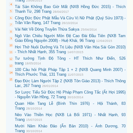
Trang
25/04/2015
Tài Sản Không Bao Giờ Mất (NXB Hồng Đức 2015) - Thích
Thanh Từ, 298 Trang
28/04/2017
Công Đức Đức Phật Mẫu Và Cửu Vị Nữ Phật (Quý Sửu 1973) -
Trần Văn Rạng, 147 Trang
26/10/2014
Vài Nét Về Dòng Truyền Thừa Sakya
25/04/2014
Ngô Văn Chiêu Người Môn Đệ Cao Đài Đầu Tiên (NXB Tam
Giáo Đồng Nguyên 2008) - Huệ Khải, 96 Trang
12/04/2015
Hơi Thở Nuôi Dưỡng Và Trị Liệu (NXB Văn Hóa Sài Gòn 2010)
- Thích Nhất Hạnh, 355 Trang
14/07/2015
Tư tưởng Tịnh Độ Tông - HT Thích Như Điển, 526
trang
18/05/2014
100 Câu hỏi Phật Pháp Tập 1 + 2 (NXB Quang Minh 2007) -
Thích Phước Thái, 131 Trang
11/07/2015
Đạo Đức Làm Người Tập 2 (NXB Tôn Giáo 2013) - Thích Thông
Lạc, 267 Trang
26/01/2014
Sơ Lược Tiểu Sử Đức Hộ Pháp Phạm Công Tắc (Ất Hợi 1995)
- Nguyễn Văn Hồng, 72 Trang
30/10/2014
Quan Hôn Tang Lễ (Bính Thìn 1976) - Hội Thánh, 83
Trang
28/10/2014
Nẻo Vào Thiền Học (NXB Lá Bối 1971) - Nhất Hạnh, 93
Trang
15/07/2015
Mười Năm Khảo Đảo (Ấn Bản 2010) - Ánh Dương, 70
Trang
30/10/2014