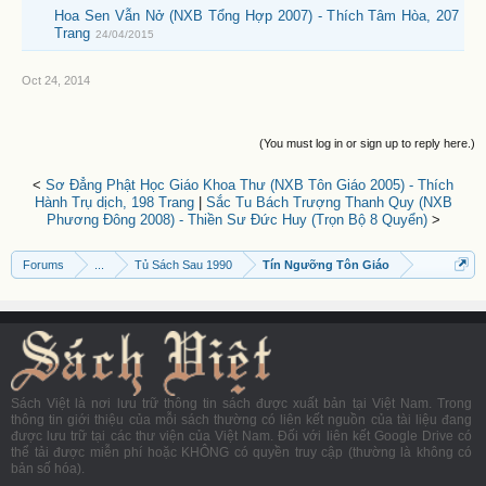
Hoa Sen Vẫn Nở (NXB Tổng Hợp 2007) - Thích Tâm Hòa, 207
Trang
24/04/2015
Oct 24, 2014
(You must log in or sign up to reply here.)
<
Sơ Đẳng Phật Học Giáo Khoa Thư (NXB Tôn Giáo 2005) - Thích
Hành Trụ dịch, 198 Trang
|
Sắc Tu Bách Trượng Thanh Quy (NXB
Phương Đông 2008) - Thiền Sư Đức Huy (Trọn Bộ 8 Quyển)
>
Forums
...
Tủ Sách Sau 1990
Tín Ngưỡng Tôn Giáo
Sách Việt là nơi lưu trữ thông tin sách được xuất bản tại Việt Nam. Trong
thông tin giới thiệu của mỗi sách thường có liên kết nguồn của tài liệu đang
được lưu trữ tại các thư viện của Việt Nam. Đối với liên kết Google Drive có
thể tải được miễn phí hoặc KHÔNG có quyền truy cập (thường là không có
bản số hóa).