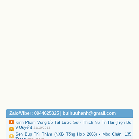
Zalo/Viber: 0944625325 | buihuuhanh@gmail.com
Kinh Phạm Võng Bồ Tát Lược Sớ - Thích Nữ Trí Hải (Trọn Bộ
9 Quyển)
21/10/2014
Sen Búp Thì Thầm (NXB Tổng Hợp 2008) - Mộc Chân, 135