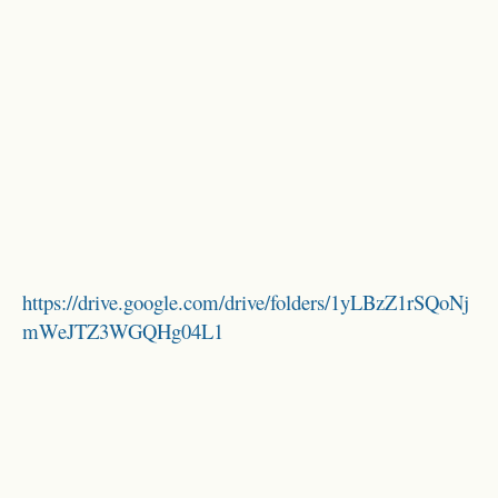
https://drive.google.com/drive/folders/1yLBzZ1rSQoNj
mWeJTZ3WGQHg04L1