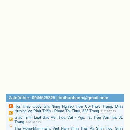
Zalo/Viber: 0944625325 | buihuuhanh@gmail.com
Hội Thảo Quốc Gia Nông Nghiệp Hữu Cơ-Thực Trạng, Định
Hướng Và Phát Triển - Phạm Thị Thùy, 323 Trang
31/07/2015
Giáo Trình Luật Bảo Vệ Thực Vật - Pgs. Ts. Trần Văn Hai, 81
Trang
14/11/2013
Thú Rừng-Mammalia Việt Nam Hình Thái Và Sinh Học, Sinh