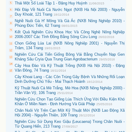
Thái Một Số Loài Tập 1 - Đặng Huy Huỳnh
11/06/2015
Hỏi Đáp Về Nuôi Cá Nước Ngọt (NXB Hà Nội 2003) - Nguyễn
Duy Khoát, 121 Trang
18/11/2014
Nghề Nuôi Gà H' Mông Và Gà Ác (NXB Nông Nghiệp 2010) -
Phùng Đức Tiến, 62 Trang
08/01/2015
Kết Quả Nghiên Cứu Khoa Học Và Công Nghệ Nông Nghiệp
2006-2007 Các Tỉnh Đồng Bằng Sông Cửu Long
26/02/2016
Chọn Giống Lúa Lai (NXB Nông Nghiệp 2001) - Nguyễn Thị
Trâm, 134 Trang
19/01/2015
Nghiên Cứu Cải Tiến Giống Bông Vải Bằng Chuyển Nạp Gen
Kháng Sâu Cryia Qua Trung Gian Agrobacterium
29/05/2016
Cây Hoa Đào Và Kỹ Thuật Trồng (NXB Hà Nội 2010) - Đặng
Văn Đông, 74 Trang
16/11/2014
Cây Khoai Lang - Các Côn Trùng Gây Bệnh Và Những Rối Loạn
Dinh Dưỡng Chủ Yếu - Mai Thạch Hoành
18/12/2014
Kỹ Thuật Nuôi Cá Mè Trắng, Mè Hoa (NXB Nông Nghiệp 2000) -
Trần Văn Vỹ, 106 Trang
25/11/2014
Nghiên Cứu Chọn Tạo Giống Lúa Thích Ứng Với Điều Kiện Khó
Khăn Ở Miền Nam - Định Hướng Và Giải Pháp
25/05/2016
Chăn Nuôi Vịt Trên Cạn Một Kỹ Thuật Mới (NXB Lao Động Xã
Hội 2004) - Nguyễn Thiện, 109 Trang
26/12/2014
Nghiên Cứu Sử Dụng Keo Giậu (Leucaena) Trong Chăn Nuôi -
Từ Quang Hiển, 213 Trang
27/09/2017