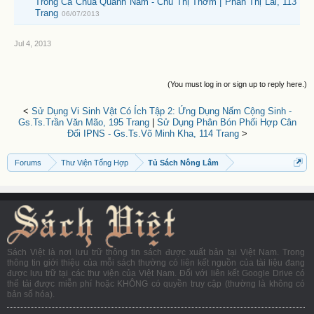
Trồng Cà Chua Quanh Năm - Chu Thị Thơm | Phan Thị Lài, 113
Trang
06/07/2013
Jul 4, 2013
(You must log in or sign up to reply here.)
<
Sử Dụng Vi Sinh Vật Có Ích Tập 2: Ứng Dụng Nấm Cộng Sinh -
Gs.Ts.Trần Văn Mão, 195 Trang
|
Sử Dụng Phân Bón Phối Hợp Cân
Đối IPNS - Gs.Ts.Võ Minh Kha, 114 Trang
>
Forums
Thư Viện Tổng Hợp
Tủ Sách Nông Lâm
Sách Việt là nơi lưu trữ thông tin sách được xuất bản tại Việt Nam. Trong
thông tin giới thiệu của mỗi sách thường có liên kết nguồn của tài liệu đang
được lưu trữ tại các thư viện của Việt Nam. Đối với liên kết Google Drive có
thể tải được miễn phí hoặc KHÔNG có quyền truy cập (thường là không có
bản số hóa).