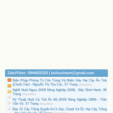
Zalo/Viber: 0944625325 | buihuuhanh@gmail.com
Biện Pháp Phòng Trị Côn Trùng Và Nhện Gây Hại Cây Ăn Trái
(Chuối,Táo) - Nguyễn Thị Thu Cúc, 57 Trang
14/11/2014
Nghề Nuôi Ngựa (NXB Nông Nghiệp 2009) - Đặc Đình Hanh, 95
Trang
22/12/2014
Kỹ Thuật Nuôi Cá Trôi Ấn Độ (NXB Nông Nghiệp 1999) - Trần
Văn Vỹ, 57 Trang
25/11/2014
Bác Sĩ Cây Trồng Quyển 8-Cỏ Dại, Chuột Và Ốc Hại Cây Trồng