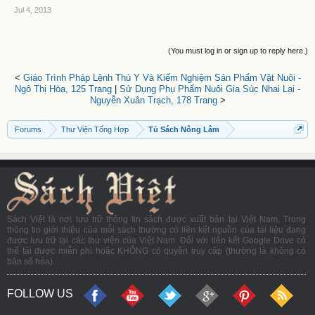
Jul 4, 2013
(You must log in or sign up to reply here.)
<
Giáo Trình Pháp Lệnh Thú Y Và Kiểm Nghiệm Sản Phẩm Vật Nuôi -
Ngô Thị Hòa, 125 Trang
|
Sử Dụng Phụ Phẩm Nuôi Gia Súc Nhai Lại -
Nguyễn Xuân Trạch, 178 Trang
>
Forums
Thư Viện Tổng Hợp
Tủ Sách Nông Lâm
Sách Việt là nơi lưu trữ thông tin sách được xuất bản tại Việt Nam. Trong
thông tin giới thiệu của mỗi sách thường có liên kết nguồn của tài liệu đang
được lưu trữ tại các thư viện của Việt Nam. Đối với liên kết Google Drive có
thể tải được miễn phí hoặc KHÔNG có quyền truy cập (thường là không có
bản số hóa).
FOLLOW US