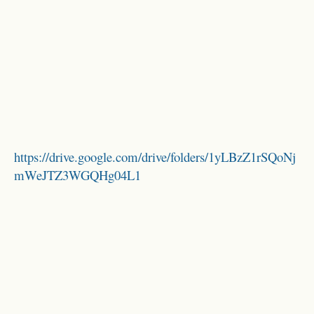
https://drive.google.com/drive/folders/1yLBzZ1rSQoNj
mWeJTZ3WGQHg04L1