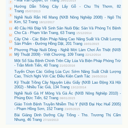
- Mai Văn Quyền, 87 Trang
26/01/2015
Hướng Dẫn Trồng Cây Lấy Gỗ - Chu Thị Thơm, 82
Trang
05/07/2013
Nghề Nuôi Rắn Hổ Mang (NXB Nông Nghiệp 2008) - Ngô Thị
Kim, 52 Trang
18/12/2017
40 Câu Hỏi Đáp Về Sinh Sản Nuôi Đặc Sản Và Phòng Trị Bệnh
Cho Cá - Phạm Văn Trang, 63 Trang
15/12/2014
Cây Chè - Các Biện Pháp Nâng Cao Năng Suất Và Chất Lượng
Sản Phẩm - Đường Hồng Dật, 201 Trang
16/01/2015
Phương Pháp Nuôi Dông - Nghề Mới Làm Chơi Ăn Thiệt (NXB
Mỹ Thuật 2009) - Việt Chương, 109 Trang
22/12/2014
Một Số Sâu Bệnh Chính Trên Cây Lúa Và Biện Pháp Phòng Trừ
- Trần Minh Tiến, 40 Trang
21/02/2016
Tuyển Chọn Các Giống Lúa Cực Sớm Năng Suất Chất Lượng
Cao, Thích Nghi Với Các Điều Kiện Canh Tác
29/05/2016
Kỹ Thuật Trồng Cây Nguyên Liệu Giấy (NXB Lao Động Xã Hội
2002) - Nhiều Tác Giả, 134 Trang
13/12/2014
Nghề Nuôi Gà H' Mông Và Gà Ác (NXB Nông Nghiệp 2010) -
Phùng Đức Tiến, 62 Trang
08/01/2015
Giáo Trình Bệnh Truyền Nhiễm Thú Y (NXB Đại Học Huế 2005)
- Phạm Hồng Sơn, 152 Trang
23/05/2015
Bài Giảng Dinh Dưỡng Cây Trồng - Ths. Trương Thị Cẩm
Nhung, 46 Trang
27/10/2013