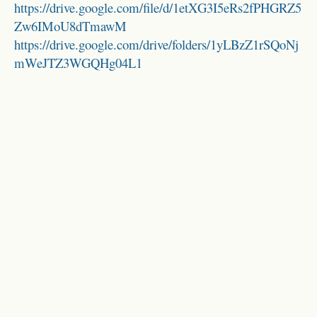
https://drive.google.com/file/d/1etXG3I5eRs2fPHGRZ5
Zw6IMoU8dTmawM
https://drive.google.com/drive/folders/1yLBzZ1rSQoNj
mWeJTZ3WGQHg04L1