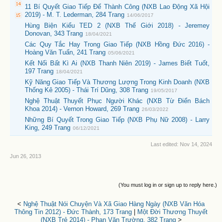
11 Bí Quyết Giao Tiếp Để Thành Công (NXB Lao Động Xã Hội
2019) - M. T. Lederman, 284 Trang
14/06/2017
Hùng Biện Kiểu TED 2 (NXB Thế Giới 2018) - Jeremey
Donovan, 343 Trang
18/04/2021
Các Quy Tắc Hay Trong Giao Tiếp (NXB Hồng Đức 2016) -
Hoàng Văn Tuấn, 241 Trang
05/06/2021
Kết Nối Bất Kì Ai (NXB Thanh Niên 2019) - James Biết Tuốt,
197 Trang
18/04/2021
Kỹ Năng Giao Tiếp Và Thương Lượng Trong Kinh Doanh (NXB
Thống Kê 2005) - Thái Trí Dũng, 308 Trang
19/05/2017
Nghệ Thuật Thuyết Phục Người Khác (NXB Từ Điển Bách
Khoa 2014) - Vernon Howard, 269 Trang
26/03/2022
Những Bí Quyết Trong Giao Tiếp (NXB Phụ Nữ 2008) - Larry
King, 249 Trang
06/12/2021
Last edited:
Nov 14, 2024
Jun 26, 2013
(You must log in or sign up to reply here.)
<
Nghệ Thuật Nói Chuyện Và Xã Giao Hàng Ngày (NXB Văn Hóa
Thông Tin 2012) - Đức Thành, 173 Trang
|
Một Đời Thương Thuyết
(NXB Trẻ 2014) - Phan Văn Trường, 382 Trang
>