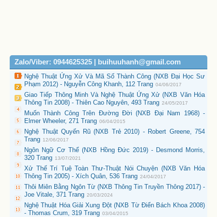
Zalo/Viber: 0944625325 | buihuuhanh@gmail.com
Nghệ Thuật Ứng Xử Và Mã Số Thành Công (NXB Đại Học Sư
Phạm 2012) - Nguyễn Công Khanh, 112 Trang
04/06/2017
Giao Tiếp Thông Minh Và Nghệ Thuật Ứng Xử (NXB Văn Hóa
Thông Tin 2008) - Thiên Cao Nguyên, 493 Trang
24/05/2017
Muốn Thành Công Trên Đường Đời (NXB Đại Nam 1968) -
Elmer Wheeler, 271 Trang
06/04/2015
Nghệ Thuật Quyến Rũ (NXB Trẻ 2010) - Robert Greene, 754
Trang
12/06/2017
Ngôn Ngữ Cơ Thể (NXB Hồng Đức 2019) - Desmond Morris,
320 Trang
13/07/2021
Xử Thế Trí Tuệ Toàn Thư-Thuật Nói Chuyện (NXB Văn Hóa
Thông Tin 2005) - Xích Quân, 536 Trang
24/04/2017
Thôi Miên Bằng Ngôn Từ (NXB Thông Tin Truyền Thông 2017) -
Joe Vitale, 371 Trang
20/03/2024
Nghệ Thuật Hóa Giải Xung Đột (NXB Từ Điển Bách Khoa 2008)
- Thomas Crum, 319 Trang
03/04/2015