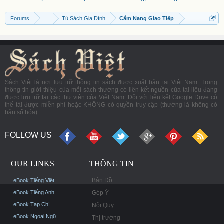
Forums
...
Tủ Sách Gia Đình
Cẩm Nang Giao Tiếp
Sách Việt là nơi lưu trữ thông tin sách được xuất bản tại Việt Nam. Trong
thông tin giới thiệu của mỗi sách thường có liên kết nguồn của tài liệu đang
được lưu trữ tại các thư viện của Việt Nam. Đối với liên kết Google Drive có
thể tải được miễn phí hoặc KHÔNG có quyền truy cập (thường là không có
bản số hóa).
FOLLOW US
OUR LINKS
THÔNG TIN
Bản Đồ
eBook Tiếng Việt
eBook Tiếng Anh
Góp Ý
eBook Tạp Chí
Nội Quy
eBook Ngoại Ngữ
Thị trường