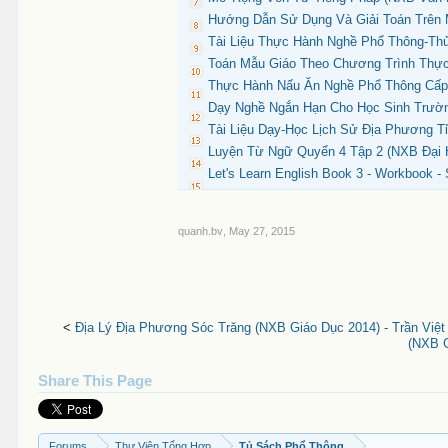
Hướng Dẫn Sử Dụng Và Giải Toán Trên M
Tài Liệu Thực Hành Nghề Phổ Thông-Thủ
Toán Mẫu Giáo Theo Chương Trình Thực
Thực Hành Nấu Ăn Nghề Phổ Thông Cấp 
Dạy Nghề Ngắn Hạn Cho Học Sinh Trườ
Tài Liệu Dạy-Học Lịch Sử Địa Phương T
Luyện Từ Ngữ Quyển 4 Tập 2 (NXB Đại H
Let's Learn English Book 3 - Workbook 
quanh.bv
,
May 27, 2015
<
Địa Lý Địa Phương Sóc Trăng (NXB Giáo Dục 2014) - Trần Việt
(NXB G
Share This Page
Forums
Thư Viện Tổng Hợp
Tủ Sách Phổ Thông