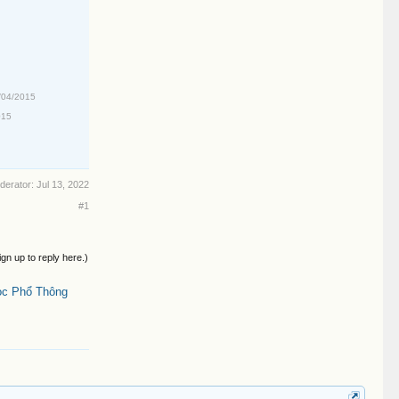
/04/2015
015
oderator:
Jul 13, 2022
#1
ign up to reply here.)
ọc Phổ Thông