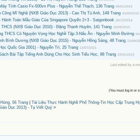
áy Tính Casio Fx-500vn Plus - Nguyễn Thế Thạch, 136 Trang
08/01/2015
 Công Mĩ Nghệ (NXB Giáo Dục 2013) - Cao Thị Tú Anh, 149 Trang
03/06/2015
 Hành Toán Mẫu Giáo Của Singapore Quyển 2+3 - Saigonbook
26/12/2014
THCS (NXB Giáo Dục 2010) - Đặng Thanh Huyên, 141 Trang
16/06/2015
ng THCS Có Nguyện Vọng Học Nghề Tập 3-Nấu Ăn - Nguyễn Minh Đường
04
ỉnh Bình Dương (NXB Giáo Dục 2015) - Nguyễn Hồng Sáng, 48 Trang
22/09/2
ọc Quốc Gia 2001) - Nguyễn Trí, 25 Trang
13/07/2021
- Sách Bài Tập Tiếng Anh Dùng Cho Học Sinh Tiểu Học, 98 Trang
25/01/2015
Last edited by a m
(You must log in or s
 Hùng, 56 Trang
|
Tài Liệu Thực Hành Nghề Phổ Thông-Tin Học Cấp Trung H
iáo Dục 2013) - Tạ Viết Quý
>