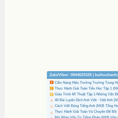
Zalo/Viber: 0944625325 | buihuuhan
Cẩm Nang Hiệu Trưởng Trường Trung H
Thực Hành Giải Toán Tiểu Học Tập 1 (N
Giáo Trình Mĩ Thuật Tập 1-Những Vấn Đ
40 Bài Luyện Dịch Anh Việt - Việt Anh 
Cách Viết Đúng Tiếng Anh (NXB Tổng Hợ
Thực Hành Giải Toán Và Chuyên Để Bồi
Mở Rộng Vốn Từ Tiếng Pháp (NXB Văn Hó