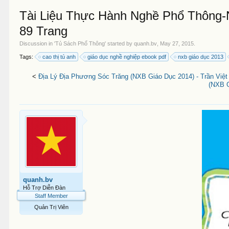
Tài Liệu Thực Hành Nghề Phổ Thông-N
89 Trang
Discussion in '
Tủ Sách Phổ Thông
' started by
quanh.bv
,
May 27, 2015
.
Tags:
cao thị tú anh
giáo dục nghề nghiệp ebook pdf
nxb giáo dục 2013
<
Địa Lý Địa Phương Sóc Trăng (NXB Giáo Dục 2014) - Trần Việt
(NXB G
quanh.bv
Hỗ Trợ Diễn Đàn
Staff Member
Quản Trị Viên