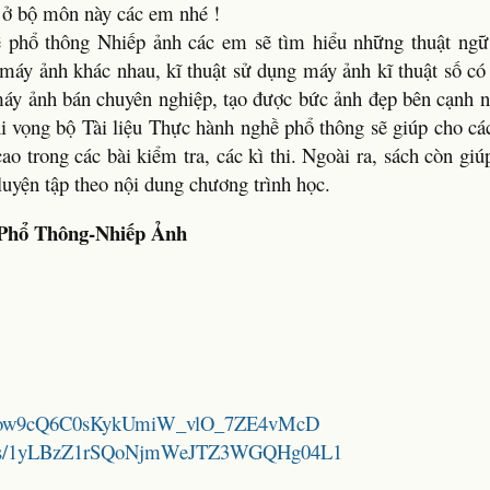
c ở bộ môn này các em nhé !
 phổ thông Nhiếp ảnh các em sẽ tìm hiểu những thuật ngữ
i máy ảnh khác nhau, kĩ thuật sử dụng máy ảnh kĩ thuật số có
máy ảnh bán chuyên nghiệp, tạo được bức ảnh đẹp bên cạnh 
hi vọng bộ Tài liệu Thực hành nghề phổ thông sẽ giúp cho cá
o trong các bài kiểm tra, các kì thi. Ngoài ra, sách còn giú
luyện tập theo nội dung chương trình học.
 Phổ Thông-Nhiếp Ảnh
/1iWxow9cQ6C0sKykUmiW_vlO_7ZE4vMcD
folders/1yLBzZ1rSQoNjmWeJTZ3WGQHg04L1