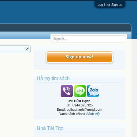
Log in or Sign up
Sign up now!
Hỗ trợ tìm sách
Mr. Hữu Hạnh
ĐT: 0944.625.325
Email: buihuuhanh@gmail.com
Danh sách eBook
Sách Việt
Nhà Tài Trợ