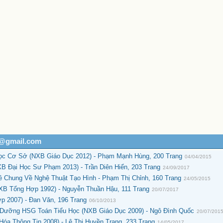
h@gmail.com
ọc Cơ Sở (NXB Giáo Dục 2012) - Phạm Mạnh Hùng, 200 Trang
04/04/2015
XB Đại Học Sư Phạm 2013) - Trần Diên Hiển, 203 Trang
24/09/2017
ề Chung Về Nghệ Thuật Tạo Hình - Phạm Thị Chỉnh, 160 Trang
24/05/2015
(NXB Tổng Hợp 1992) - Nguyễn Thuần Hậu, 111 Trang
20/07/2017
p 2007) - Đan Văn, 196 Trang
06/10/2013
 Dưỡng HSG Toán Tiểu Học (NXB Giáo Dục 2009) - Ngô Đình Quốc
20/07/201
a Thông Tin 2008) - Lê Thị Huyền Trang, 233 Trang
14/05/2017