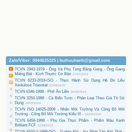
Zalo/Viber: 0944625325 | buihuuhanh@gmail.com
TCVN 2943-1979 - Ống Và Phụ Tùng Bằng Gang - Ống Gang
Miệng Bát - Kích Thước Cơ Bản
27/07/2016
TCVN 8233-2018-ISO - Thực Hành Sử Dụng Hệ Đo Liều
Xenlulose Triaxetat
02/08/2020
TCVN 6346-1998 - Phở Ăn Liền
26/08/2015
TCVN 3250-1988 - Cá Biển Tươi - Phân Loại Theo Giá Trị Sử
Dụng
30/03/2016
TCVN ISO 14025-2009 - Nhãn Môi Trường Và Công Bố Môi
Trường - Công Bố Môi Trường Kiểu III -
04/06/2016
TCVN 6456-1998 - Phụ Gia Thực Phẩm - Phẩm Màu Xanh
Brilliant FCF
22/09/2015
TCVN 6503-2-1999-ISO - Tuabin Khí - Sự Phát Tán Khí Thải -