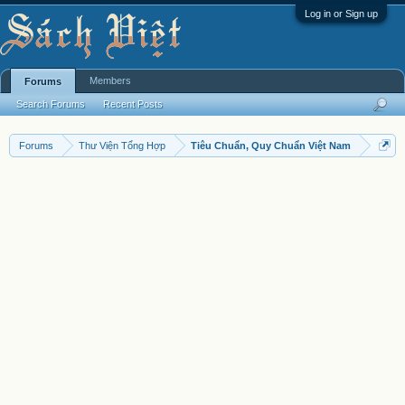
Log in or Sign up
Members
Forums
Search Forums
Recent Posts
Forums
Thư Viện Tổng Hợp
Tiêu Chuẩn, Quy Chuẩn Việt Nam