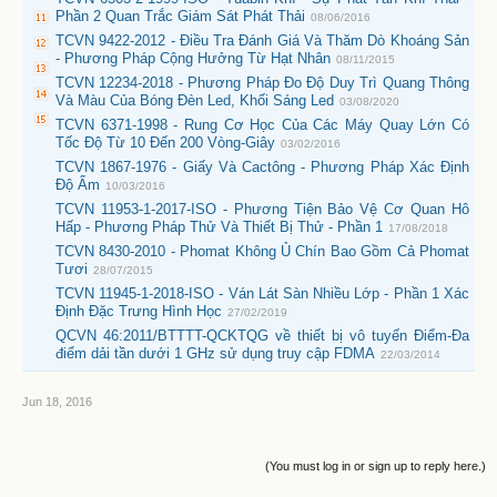
Phần 2 Quan Trắc Giám Sát Phát Thải
08/06/2016
TCVN 9422-2012 - Điều Tra Đánh Giá Và Thăm Dò Khoáng Sản
- Phương Pháp Cộng Hưởng Từ Hạt Nhân
08/11/2015
TCVN 12234-2018 - Phương Pháp Đo Độ Duy Trì Quang Thông
Và Màu Của Bóng Đèn Led, Khối Sáng Led
03/08/2020
TCVN 6371-1998 - Rung Cơ Học Của Các Máy Quay Lớn Có
Tốc Độ Từ 10 Đến 200 Vòng-Giây
03/02/2016
TCVN 1867-1976 - Giấy Và Cactông - Phương Pháp Xác Định
Độ Ẩm
10/03/2016
TCVN 11953-1-2017-ISO - Phương Tiện Bảo Vệ Cơ Quan Hô
Hấp - Phương Pháp Thử Và Thiết Bị Thử - Phần 1
17/08/2018
TCVN 8430-2010 - Phomat Không Ủ Chín Bao Gồm Cả Phomat
Tươi
28/07/2015
TCVN 11945-1-2018-ISO - Ván Lát Sàn Nhiều Lớp - Phần 1 Xác
Định Đặc Trưng Hình Học
27/02/2019
QCVN 46:2011/BTTTT-QCKTQG về thiết bị vô tuyến Điểm-Đa
điểm dải tần dưới 1 GHz sử dụng truy cập FDMA
22/03/2014
Jun 18, 2016
(You must log in or sign up to reply here.)