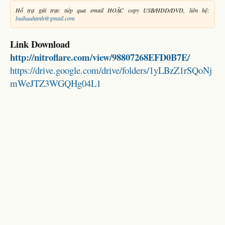
Hỗ trợ gửi trực tiếp qua email HOẶC copy USB/HDD/DVD, liên hệ:
buihuuhanh@gmail.com
Link Download
http://nitroflare.com/view/98807268EFD0B7E/
https://drive.google.com/drive/folders/1yLBzZ1rSQoNj
mWeJTZ3WGQHg04L1