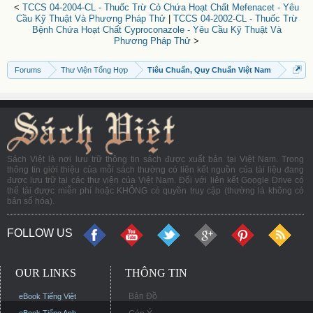
<
TCCS 04-2004-CL - Thuốc Trừ Cỏ Chứa Hoạt Chất Mefenacet - Yêu
Cầu Kỹ Thuật Và Phương Pháp Thử
|
TCCS 04-2002-CL - Thuốc Trừ
Bệnh Chứa Hoạt Chất Cyproconazole - Yêu Cầu Kỹ Thuật Và
Phương Pháp Thử
>
Forums
Thư Viện Tổng Hợp
Tiêu Chuẩn, Quy Chuẩn Việt Nam
Sách Việt là nơi lưu trữ thông tin sách được xuất bản tại Việt Nam. Trong
thông tin giới thiệu của mỗi sách thường có liên kết nguồn của tài liệu đang
được lưu trữ tại các thư viện của Việt Nam. Đối với liên kết Google Drive có
thể tải được miễn phí hoặc KHÔNG có quyền truy cập (thường là không có
bản số hóa).
FOLLOW US
OUR LINKS
THÔNG TIN
Bản Đồ
eBook Tiếng Việt
eBook Tiếng Anh