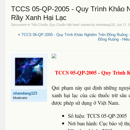
TCCS 05-QP-2005 - Quy Trình Khảo N
Rầy Xanh Hại Lạc
Discussion in '
Tiêu Chuẩn, Quy Chuẩn Việt Nam
' started by
nhandang123
,
Jun 17, 
<
TCCS 06-QP-2005 - Quy Trình Khảo Nghiệm Trên Đồng Ruộng 
Đồng Ruộng - Hiệ
TCCS 05-QP-2005 - Quy Trình 
Qui phạm này qui định những nguyê
nhandang123
xanh hại lạc của các thuốc trừ sâu
Moderator
được phép sử dụng ở Việt Nam.
Số hiệu: TCCS 05-QP-2005
Nơi ban hành: Cục bảo vệ th