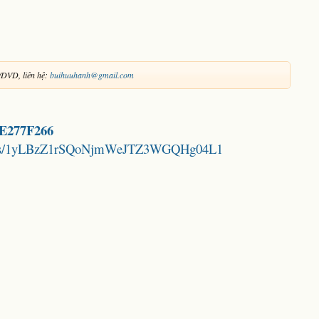
/DVD, liên hệ:
buihuuhanh@gmail.com
F8E277F266
folders/1yLBzZ1rSQoNjmWeJTZ3WGQHg04L1