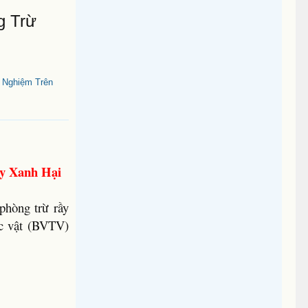
g Trừ
 Nghiệm Trên
y Xanh Hại
phòng trừ rầy
ực vật (BVTV)