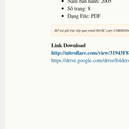
Năm ban hành: 2005
Số trang: 8
Dạng File: PDF
Hỗ trợ gửi trực tiếp qua email HOẶC copy USB/HDD
Link Download
http://nitroflare.com/view/31943
https://drive.google.com/drive/