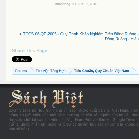
nhandang123
,
Jun 17, 2016
<
TCCS 06-QP-2005 - Quy Trình Khảo Nghiệm Trên Đồng Ruộng 
Đồng Ruộng - Hiệ
Share This Page
Forums
Thư Viện Tổng Hợp
Tiêu Chuẩn, Quy Chuẩn Việt Nam
Sách Việt là nơi lưu trữ thông tin sách được xuất bản tại Việt Nam. Tron
thông tin giới thiệu của mỗi sách thường có liên kết nguồn của tài liệu đan
được lưu trữ tại các thư viện của Việt Nam. Đối với liên kết Google Drive c
thể tải được miễn phí hoặc KHÔNG có quyền truy cập (thường là không c
bản số hóa).