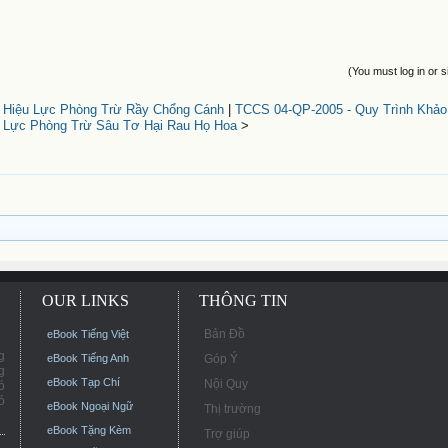
(You must log in or s
- Hiệu Lực Phòng Trừ Rầy Chổng Cánh
|
TCCS 04-QP-2005 - Quy Trình Khảo
u Lực Phòng Trừ Sâu Tơ Hại Rau Họ Hoa
>
OUR LINKS
THÔNG TIN
Bản Đồ
eBook Tiếng Việt
g
eBook Tiếng Anh
Góp Ý
g
eBook Tạp Chí
Nội Quy
ó
ó
eBook Ngoại Ngữ
Thị trường
eBook Tặng Kèm
Trợ giúp