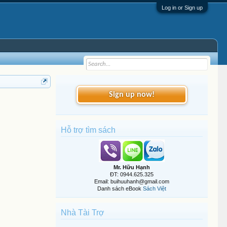
Log in or Sign up
Sign up now!
Hỗ trợ tìm sách
Mr. Hữu Hạnh
ĐT: 0944.625.325
Email: buihuuhanh@gmail.com
Danh sách eBook
Sách Việt
Nhà Tài Trợ