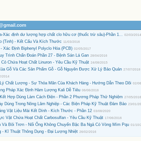
h@gmail.com
ác định dư lượng hợp chất clo hữu cơ (thuốc trừ sâu)-Phần 1...
02/03/201
 (Tinh) - Kết Cấu Và Kích Thước
11/03/2016
- Xác Định Biphenyl Polyclo Hóa (PCB)
02/05/2017
uy Trình Chẩn Đoán Phần 27 - Bệnh Sán Lá Gan
28/04/2016
 Cỏ Chứa Hoạt Chất Linuron - Yêu Cầu Kỹ Thuật
24/08/2015
 Của Gỗ Và Các Sản Phẩm Gỗ - Gỗ Nguyên Được Xử Lý Bảo Quản
27/07/2018
2/2014
Lý Chất Lượng - Sự Thỏa Mãn Của Khách Hàng - Hướng Dẫn Theo Dõi
02/0
ơng Pháp Xác Định Hàm Lượng Kali Dễ Tiêu
06/06/2016
 Kết Hợp Dùng Làm Cách Điện - Phần 2 Phương Pháp Thử Nghiệm
27/05/201
y Dùng Trong Nông Lâm Nghiệp - Các Biện Pháp Kỹ Thuật Đảm Bảo
23/01/2
g Vật Liệu Mài Kết Dính - Kích Thước - Phần 12
03/08/2020
c Vật Chứa Hoạt Chất Carbosulfan - Yêu Cầu Kỹ Thuật
17/06/2016
n Và Bôi Trơn - Nối Ống Không Chuyển Bậc Ba Ngả Có Vòng Mím Pqu
01/10/
 - Kĩ Thuật Thông Dụng - Đại Lượng Nhiệt
26/02/2016