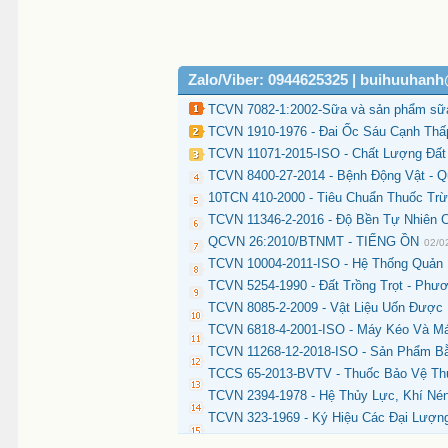
Zalo/Viber: 0944625325 | buihuuhan
TCVN 7082-1:2002-Sữa và sản phẩm sữa-X
TCVN 1910-1976 - Đai Ốc Sáu Cạnh Thấp
TCVN 11071-2015-ISO - Chất Lượng Đất 
TCVN 8400-27-2014 - Bệnh Động Vật - Q
10TCN 410-2000 - Tiêu Chuẩn Thuốc Trừ
TCVN 11346-2-2016 - Độ Bền Tự Nhiên
QCVN 26:2010/BTNMT - TIẾNG ỒN
02/0
TCVN 10004-2011-ISO - Hệ Thống Quản 
TCVN 5254-1990 - Đất Trồng Trọt - Phư
TCVN 8085-2-2009 - Vật Liệu Uốn Được
TCVN 6818-4-2001-ISO - Máy Kéo Và Má
TCVN 11268-12-2018-ISO - Sản Phẩm Bằn
TCCS 65-2013-BVTV - Thuốc Bảo Vệ Thự
TCVN 2394-1978 - Hệ Thủy Lực, Khí Né
TCVN 323-1969 - Ký Hiệu Các Đại Lượng