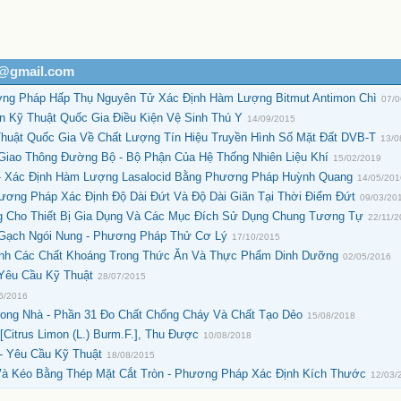
h@gmail.com
ơng Pháp Hấp Thụ Nguyên Tử Xác Định Hàm Lượng Bitmut Antimon Chì
07/
Kỹ Thuật Quốc Gia Điều Kiện Vệ Sinh Thú Y
14/09/2015
uật Quốc Gia Về Chất Lượng Tín Hiệu Truyền Hình Số Mặt Đất DVB-T
13/0
Giao Thông Đường Bộ - Bộ Phận Của Hệ Thống Nhiên Liệu Khí
15/02/2019
 - Xác Định Hàm Lượng Lasalocid Bằng Phương Pháp Huỳnh Quang
14/05/20
ương Pháp Xác Định Độ Dài Đứt Và Độ Dài Giãn Tại Thời Điểm Đứt
09/03/20
g Cho Thiết Bị Gia Dụng Và Các Mục Đích Sử Dụng Chung Tương Tự
22/11/
 Gạch Ngói Nung - Phương Pháp Thử Cơ Lý
17/10/2015
ịnh Các Chất Khoáng Trong Thức Ăn Và Thực Phẩm Dinh Dưỡng
02/05/2016
 Yêu Cầu Kỹ Thuật
28/07/2015
6/2016
rong Nhà - Phần 31 Đo Chất Chống Cháy Và Chất Tạo Dẻo
15/08/2018
Citrus Limon (L.) Burm.F.], Thu Được
10/08/2018
- Yêu Cầu Kỹ Thuật
18/08/2015
Và Kéo Bằng Thép Mặt Cắt Tròn - Phương Pháp Xác Định Kích Thước
12/03/