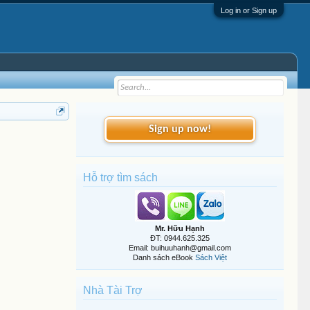
Log in or Sign up
Sign up now!
Hỗ trợ tìm sách
Mr. Hữu Hạnh
ĐT: 0944.625.325
Email: buihuuhanh@gmail.com
Danh sách eBook
Sách Việt
Nhà Tài Trợ