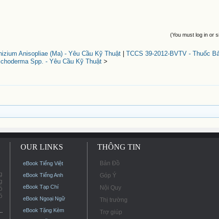
(You must log in or s
ium Anisopliae (Ma) - Yêu Cầu Kỹ Thuật
|
TCCS 39-2012-BVTV - Thuốc Bả
choderma Spp. - Yêu Cầu Kỹ Thuật
>
OUR LINKS
THÔNG TIN
Bản Đồ
eBook Tiếng Việt
g
eBook Tiếng Anh
Góp Ý
g
eBook Tạp Chí
Nội Quy
ó
ó
eBook Ngoại Ngữ
Thị trường
eBook Tặng Kèm
Trợ giúp