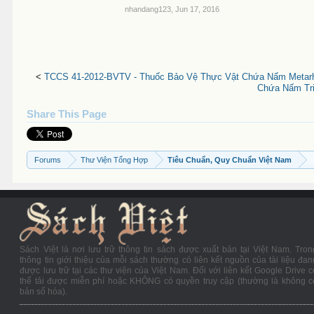
nhandang123
,
Jun 17, 2016
<
TCCS 41-2012-BVTV - Thuốc Bảo Vệ Thực Vật Chứa Nấm Metarhiz
Chứa Nấm Tri
Share This Page
Forums
Thư Viện Tổng Hợp
Tiêu Chuẩn, Quy Chuẩn Việt Nam
Sách Việt là nơi lưu trữ thông tin sách được xuất bản tại Việt Nam. Tron
thông tin giới thiệu của mỗi sách thường có liên kết nguồn của tài liệu đan
được lưu trữ tại các thư viện của Việt Nam. Đối với liên kết Google Drive c
thể tải được miễn phí hoặc KHÔNG có quyền truy cập (thường là không c
bản số hóa).