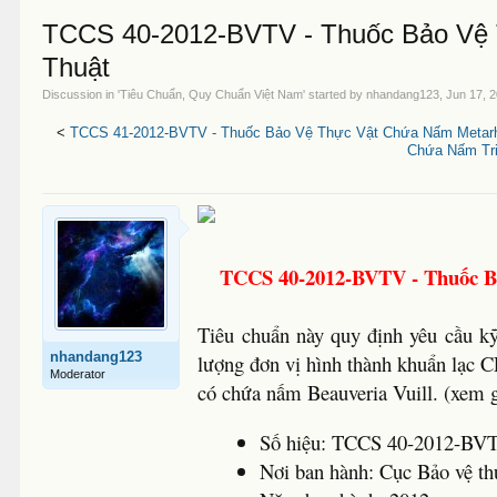
TCCS 40-2012-BVTV - Thuốc Bảo Vệ T
Thuật
Discussion in '
Tiêu Chuẩn, Quy Chuẩn Việt Nam
' started by
nhandang123
,
Jun 17, 
<
TCCS 41-2012-BVTV - Thuốc Bảo Vệ Thực Vật Chứa Nấm Metarhiz
Chứa Nấm Tri
TCCS 40-2012-BVTV - Thuốc Bả
Tiêu chuẩn này quy định yêu cầu kỹ
nhandang123
lượng đơn vị hình thành khuẩn lạc 
Moderator
có chứa nấm Beauveria Vuill. (xem g
Số hiệu: TCCS 40-2012-BV
Nơi ban hành: Cục Bảo vệ th