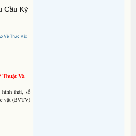
u Cầu Kỹ
o Vệ Thực Vật
ỹ Thuật Và
hình thái, số
ực vật (BVTV)