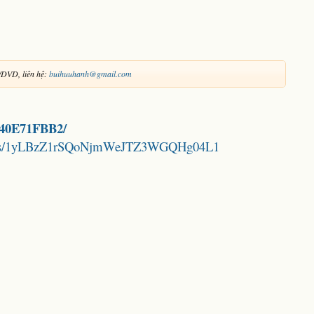
/DVD, liên hệ:
buihuuhanh@gmail.com
A440E71FBB2/
folders/1yLBzZ1rSQoNjmWeJTZ3WGQHg04L1