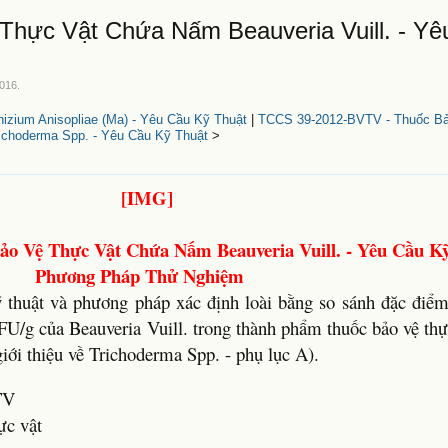
hực Vật Chứa Nấm Beauveria Vuill. - Yê
2016
.
ium Anisopliae (Ma) - Yêu Cầu Kỹ Thuật
|
TCCS 39-2012-BVTV - Thuốc Bả
choderma Spp. - Yêu Cầu Kỹ Thuật
>
o Vệ Thực Vật Chứa Nấm Beauveria Vuill. - Yêu Cầu K
Phương Pháp Thử Nghiệm
 thuật và phương pháp xác định loài bằng so sánh đặc điểm 
CFU/g của Beauveria Vuill. trong thành phẩm thuốc bảo vệ th
iới thiệu về Trichoderma Spp. - phụ lục A).
TV
ực vật