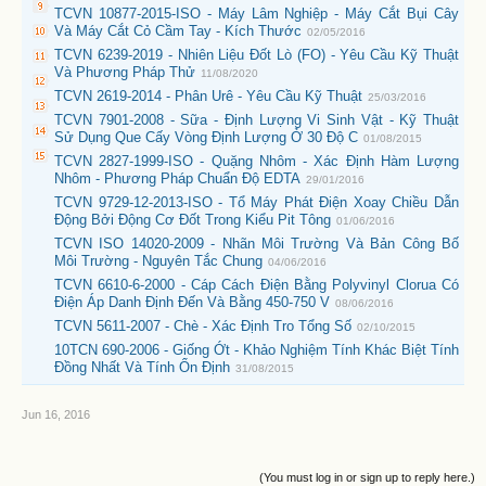
TCVN 10877-2015-ISO - Máy Lâm Nghiệp - Máy Cắt Bụi Cây
Và Máy Cắt Cỏ Cầm Tay - Kích Thước
02/05/2016
TCVN 6239-2019 - Nhiên Liệu Đốt Lò (FO) - Yêu Cầu Kỹ Thuật
Và Phương Pháp Thử
11/08/2020
TCVN 2619-2014 - Phân Urê - Yêu Cầu Kỹ Thuật
25/03/2016
TCVN 7901-2008 - Sữa - Định Lượng Vi Sinh Vật - Kỹ Thuật
Sử Dụng Que Cấy Vòng Định Lượng Ở 30 Độ C
01/08/2015
TCVN 2827-1999-ISO - Quặng Nhôm - Xác Định Hàm Lượng
Nhôm - Phương Pháp Chuẩn Độ EDTA
29/01/2016
TCVN 9729-12-2013-ISO - Tổ Máy Phát Điện Xoay Chiều Dẫn
Động Bởi Động Cơ Đốt Trong Kiểu Pit Tông
01/06/2016
TCVN ISO 14020-2009 - Nhãn Môi Trường Và Bản Công Bố
Môi Trường - Nguyên Tắc Chung
04/06/2016
TCVN 6610-6-2000 - Cáp Cách Điện Bằng Polyvinyl Clorua Có
Điện Áp Danh Định Đến Và Bằng 450-750 V
08/06/2016
TCVN 5611-2007 - Chè - Xác Định Tro Tổng Số
02/10/2015
10TCN 690-2006 - Giống Ớt - Khảo Nghiệm Tính Khác Biệt Tính
Đồng Nhất Và Tính Ổn Định
31/08/2015
Jun 16, 2016
(You must log in or sign up to reply here.)