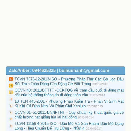
Zalo/Viber: 0944625325 | buihuuhanh@gmail.com
TCVN 7576-12-2013-ISO - Phương Pháp Thử Các Bộ Lọc Dầu
Bôi Trơn Toàn Dòng Của Động Cơ Đốt Trong
23/05/2016
QCVN 40: 2011/BTTTT -QCKTQG về trạm đầu cuối di động mặt
đất của hệ thống thông tin di động toàn cầu
21/03/2014
10 TCN 445-2001 - Phương Pháp Kiểm Tra - Phân Vi Sinh Vật
Kị Khí Cố Định Nitơ Và Phân Giải Xenlulo
25/08/2015
QCVN 01–51-2011-BNNPTNT - Quy chuẩn kỹ thuật quốc gia về
chất lượng hạt giống lúa lai hai dòng
06/04/2014
TCVN 11156-4-2015-ISO - Dầu Mỏ Và Sản Phẩm Dầu Mỏ Dạng
Lỏng - Hiệu Chuẩn Bể Trụ Đứng - Phần 4
20/04/2017