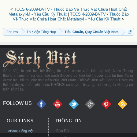
<
TCCS 6-2009-BVTV - Thuốc Bảo Vệ Thực Vật Chứa Hoạt Chất
Metalaxyl-M - Yêu Cầu Kỹ Thuật
|
TCCS 4-2009-BVTV - Thuốc Bảo
Vệ Thực Vật Chứa Hoạt Chất Metalaxyl - Yêu Cầu Kỹ Thuật
>
Forums
Thư Viện Tổng Hợp
Tiêu Chuẩn, Quy Chuẩn Việt Nam
Sách Việt là nơi lưu trữ thông tin sách được xuất bản tại Việt Nam. Trong
thông tin giới thiệu của mỗi sách thường có liên kết nguồn của tài liệu đang
được lưu trữ tại các thư viện của Việt Nam. Đối với liên kết Google Drive có
thể tải được miễn phí hoặc KHÔNG có quyền truy cập (thường là không có
bản số hóa).
FOLLOW US
OUR LINKS
THÔNG TIN
Bản Đồ
eBook Tiếng Việt