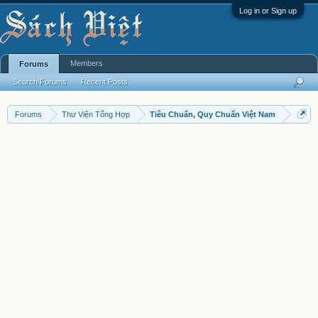
Log in or Sign up
Members
Forums
Search Forums
Recent Posts
Forums
Thư Viện Tổng Hợp
Tiêu Chuẩn, Quy Chuẩn Việt Nam