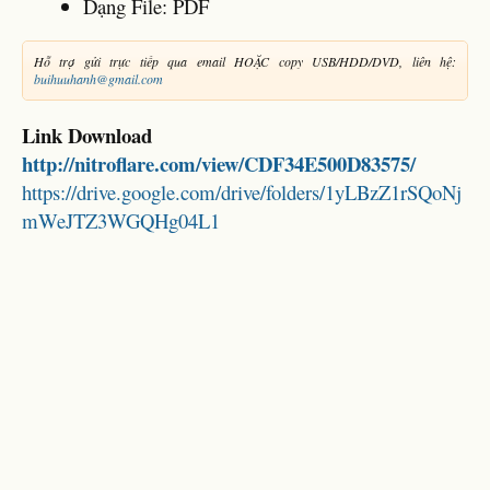
Dạng File: PDF
Hỗ trợ gửi trực tiếp qua email HOẶC copy USB/HDD/DVD, liên hệ:
buihuuhanh@gmail.com
Link Download
http://nitroflare.com/view/CDF34E500D83575/
https://drive.google.com/drive/folders/1yLBzZ1rSQoNj
mWeJTZ3WGQHg04L1