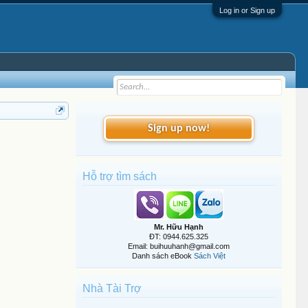
Log in or Sign up
Sign up now!
Hỗ trợ tìm sách
Mr. Hữu Hạnh
ĐT: 0944.625.325
Email: buihuuhanh@gmail.com
Danh sách eBook
Sách Việt
Nhà Tài Trợ