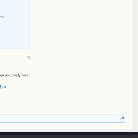
2016
#1
ign up to reply here.)
ật
>