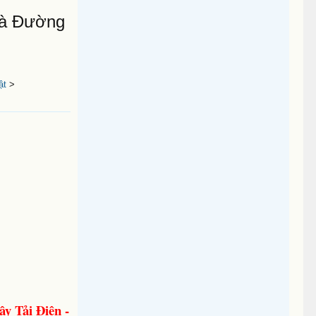
Và Đường
ật
>
y Tải Điện -