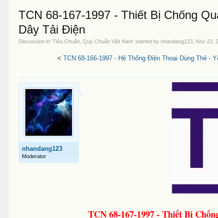
TCN 68-167-1997 - Thiết Bị Chống 
Dây Tải Điện
Discussion in '
Tiêu Chuẩn, Quy Chuẩn Việt Nam
' started by
nhandang123
,
Nov 22, 
<
TCN 68-166-1997 - Hệ Thống Điện Thoại Dùng Thẻ - Y
nhandang123
Moderator
TCN 68-167-1997 - Thiết Bị Chố