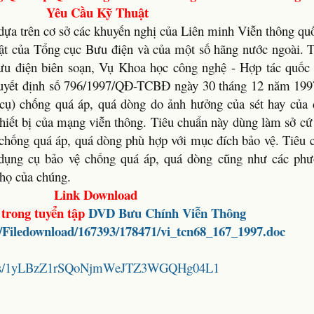
Yêu Cầu Kỹ Thuật
ựa trên cơ sở các khuyến nghị của Liên minh Viễn thông quố
uật của Tổng cục Bưu điện và của một số hãng nước ngoài. 
u điện biên soạn, Vụ Khoa học công nghệ - Hợp tác quốc 
quyết định số 796/1997/QĐ-TCBĐ ngày 30 tháng 12 năm 199
 cụ) chống quá áp, quá dòng do ảnh hưởng của sét hay của 
thiết bị của mạng viễn thông. Tiêu chuẩn này dùng làm sở cứ
 chống quá áp, quá dòng phù hợp với mục đích bảo vệ. Tiêu 
c dụng cụ bảo vệ chống quá áp, quá dòng cũng như các ph
thọ của chúng.
Link Download
 trong tuyển tập
DVD
Bưu Chính Viễn Thông
et/Filedownload/167393/178471/vi_tcn68_167_1997.doc
folders/1yLBzZ1rSQoNjmWeJTZ3WGQHg04L1