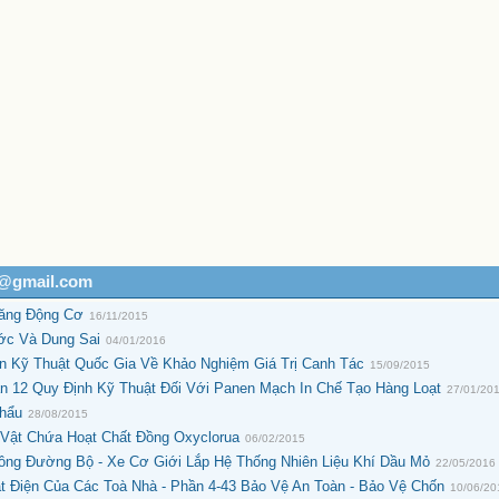
h@gmail.com
Xăng Động Cơ
16/11/2015
ước Và Dung Sai
04/01/2016
 Kỹ Thuật Quốc Gia Về Khảo Nghiệm Giá Trị Canh Tác
15/09/2015
n 12 Quy Định Kỹ Thuật Đối Với Panen Mạch In Chế Tạo Hàng Loạt
27/01/20
Khẩu
28/08/2015
Vật Chứa Hoạt Chất Đồng Oxyclorua
06/02/2015
ông Đường Bộ - Xe Cơ Giới Lắp Hệ Thống Nhiên Liệu Khí Dầu Mỏ
22/05/2016
t Điện Của Các Toà Nhà - Phần 4-43 Bảo Vệ An Toàn - Bảo Vệ Chốn
10/06/20