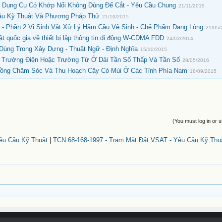
- Dụng Cụ Có Khớp Nối Không Dùng Để Cắt - Yêu Cầu Chung
21/11/2015
Cầu Kỹ Thuật Và Phương Pháp Thử
21/10/2015
 - Phần 2 Vi Sinh Vật Xử Lý Hầm Cầu Vệ Sinh - Chế Phẩm Dạng Lỏng
21/05/
quốc gia về thiết bị lập thông tin di động W-CDMA FDD
24/03/2014
Dùng Trong Xây Dựng - Thuật Ngữ - Định Nghĩa
15/10/2015
g Trường Điện Hoặc Trường Từ Ở Dải Tần Số Thấp Và Tần Số
28/05/2016
Trồng Chăm Sóc Và Thu Hoạch Cây Có Múi Ở Các Tỉnh Phía Nam
18/09/2015
(You must log in or s
êu Cầu Kỹ Thuật
|
TCN 68-168-1997 - Trạm Mặt Đất VSAT - Yêu Cầu Kỹ Thu