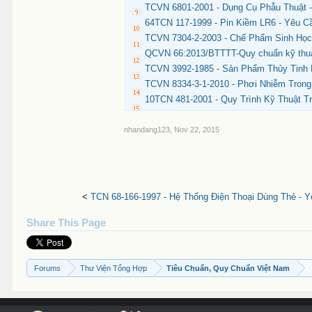
TCVN 6801-2001 - Dụng Cụ Phẫu Thuật 
64TCN 117-1999 - Pin Kiềm LR6 - Yêu 
TCVN 7304-2-2003 - Chế Phẩm Sinh Học
QCVN 66:2013/BTTTT-Quy chuẩn kỹ thuật 
TCVN 3992-1985 - Sản Phẩm Thủy Tinh 
TCVN 8334-3-1-2010 - Phơi Nhiễm Tron
10TCN 481-2001 - Quy Trình Kỹ Thuật 
nhandang123
,
Nov 22, 2015
<
TCN 68-166-1997 - Hệ Thống Điện Thoại Dùng Thẻ - Y
Share This Page
Forums
Thư Viện Tổng Hợp
Tiêu Chuẩn, Quy Chuẩn Việt Nam