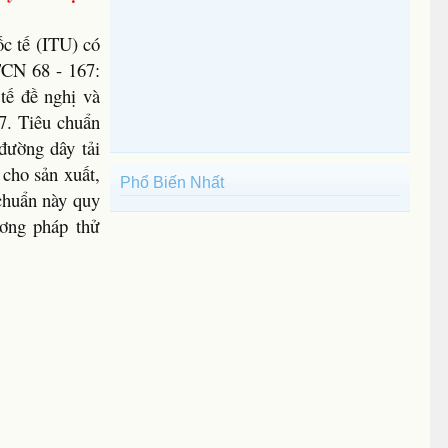
c tế (ITU) có
TCN 68 - 167:
tế đề nghị và
7. Tiêu chuẩn
đường dây tải
 cho sản xuất,
Phổ Biến Nhất
chuẩn này quy
ương pháp thử