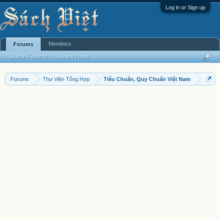
Log in or Sign up
Members
Forums
Search Forums
Recent Posts
Forums
Thư Viện Tổng Hợp
Tiêu Chuẩn, Quy Chuẩn Việt Nam