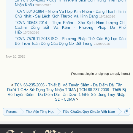
10 TCN 584-2003 - Quy Trình Kiểm Dịch Côn Trùng Thiên Địch
Nhập Khẩu
28/08/2015
TCVN 5840-1994 - Nhôm Và Hợp Kim Nhôm - Dạng Thanh Hình
Chữ Nhật - Sai Lệch Kích Thước Và Hình Dạng
19/02/2016
TCVN 10643-2014 - Thực Phẩm - Xác Định Hàm Lượng Chì
Cadimi Đồng Sắt Và Kẽm - Phương Pháp Đo Phổ
Hấp
15/05/2016
TCVN 7576-11-2013-ISO - Phương Pháp Thử Các Bộ Lọc Dầu
Bôi Trơn Toàn Dòng Của Động Cơ Đốt Trong
23/05/2016
Nov 10, 2015
(You must log in or sign up to reply here.)
<
TCN 68-235-2006 - Thiết Bị Vô Tuyến Điểm - Đa Điểm Dải Tần
Dưới 1 GHz Sử Dụng Truy Nhập TDMA
|
TCN 68-237-2006 - Thiết Bị
Vô Tuyến Điểm - Đa Điểm Dải Tần Dưới 1 GHz Sử Dụng Truy Nhập
SD - CDMA
>
Forums
Thư Viện Tổng Hợp
Tiêu Chuẩn, Quy Chuẩn Việt Nam