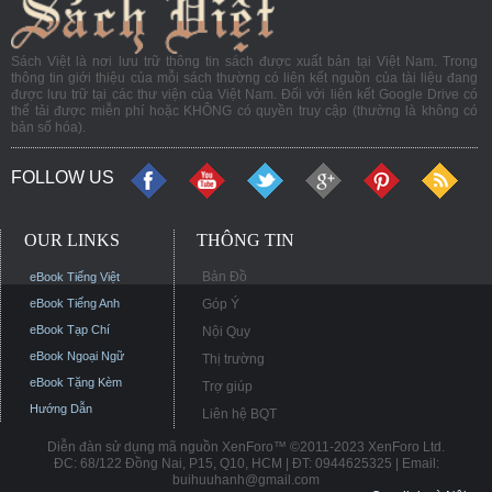
Sách Việt là nơi lưu trữ thông tin sách được xuất bản tại Việt Nam. Trong
thông tin giới thiệu của mỗi sách thường có liên kết nguồn của tài liệu đang
được lưu trữ tại các thư viện của Việt Nam. Đối với liên kết Google Drive có
thể tải được miễn phí hoặc KHÔNG có quyền truy cập (thường là không có
bản số hóa).
FOLLOW US
OUR LINKS
THÔNG TIN
Bản Đồ
eBook Tiếng Việt
eBook Tiếng Anh
Góp Ý
eBook Tạp Chí
Nội Quy
eBook Ngoại Ngữ
Thị trường
eBook Tặng Kèm
Trợ giúp
Hướng Dẫn
Liên hệ BQT
Diễn đàn sử dụng mã nguồn XenForo™ ©2011-2023 XenForo Ltd.
ĐC: 68/122 Đồng Nai, P15, Q10, HCM | ĐT: 0944625325 | Email:
buihuuhanh@gmail.com