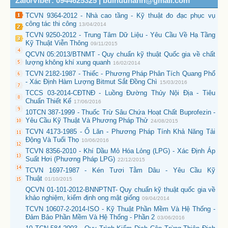
Zalo/Viber: 0944625325 | buihuuhanh@gmail.com
TCVN 9364-2012 - Nhà cao tầng - Kỹ thuật đo đạc phục vụ
công tác thi công
13/04/2014
TCVN 9250-2012 - Trung Tâm Dữ Liệu - Yêu Cầu Về Hạ Tầng
Kỹ Thuật Viễn Thông
09/11/2015
QCVN 05:2013/BTNMT - Quy chuẩn kỹ thuật Quốc gia về chất
lượng không khí xung quanh
16/02/2014
TCVN 2182-1987 - Thiếc - Phương Pháp Phân Tích Quang Phổ
- Xác Định Hàm Lượng Bitmut Sắt Đồng Chì
15/03/2016
TCCS 03-2014-CĐTNĐ - Luồng Đường Thủy Nội Địa - Tiêu
Chuẩn Thiết Kế
17/06/2016
10TCN 387-1999 - Thuốc Trừ Sâu Chứa Hoạt Chất Buprofezin -
Yêu Cầu Kỹ Thuật Và Phương Pháp Thử
24/08/2015
TCVN 4173-1985 - Ổ Lăn - Phương Pháp Tính Khả Năng Tải
Động Và Tuổi Thọ
10/06/2016
TCVN 8356-2010 - Khí Dầu Mỏ Hóa Lỏng (LPG) - Xác Định Áp
Suất Hơi (Phương Pháp LPG)
22/12/2015
TCVN 1697-1987 - Kén Tươi Tằm Dâu - Yêu Cầu Kỹ
Thuật
01/10/2015
QCVN 01-101-2012-BNNPTNT- Quy chuẩn kỹ thuật quốc gia về
khảo nghiệm, kiểm định ong mật giống
09/04/2014
TCVN 10607-2-2014-ISO - Kỹ Thuật Phần Mềm Và Hệ Thống -
Đảm Bảo Phần Mềm Và Hệ Thống - Phần 2
03/06/2016