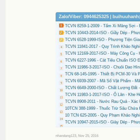
Zalo/Viber: 0944625325 | buihuuhan
TCVN 8259-1-2009 - Tấm Xi Măng Sợi -
TCVN 10443-2014-ISO - Giầy Dép - Phươ
TCVN 6528-1999-ISO - Phương Tiện Gi
TCVN 11841-2017 - Quy Trình Khảo Ngh
TCVN 12169-2017-ISO - Máy Công Cụ - 
TCVN 6227-1996 - Cát Tiêu Chuẩn ISO 
TCVN 11986-3-2017-ISO - Chuôi Dao Hìn
TCN 68-145-1995 - Thiết Bị PCM-30 Và 
TCVN 6939-2007 - Mã Số Vật Phẩm - M
TCVN 6649-2000-ISO - Chất Lượng Đất 
TCVN 11983-1-2017-ISO - Ổ Lăn - Khe 
TCVN 8908-2011 - Nước Rau Quả - Xác 
10TCN 388-1999 - Thuốc Trừ Sâu Chứa H
10 TCN 625-2005 - Quy Phạm Khảo Nghiệ
TCVN 10947-2015-ISO - Giày Dép - Phư
nhandang123
,
Nov 25, 2016