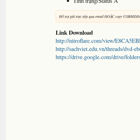
Tình trạng/Status A
Hỗ trợ gửi trực tiếp qua email HOẶC copy USB/HDD
Link Download
http://nitroflare.com/view/E8CA5
http://sachviet.edu.vn/threads/dvd-e
https://drive.google.com/drive/