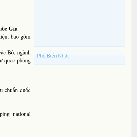
uốc Gia
hiện, bao gồm
các Bộ, ngành
Phổ Biến Nhất
sự quốc phòng
êu chuẩn quốc
ping national