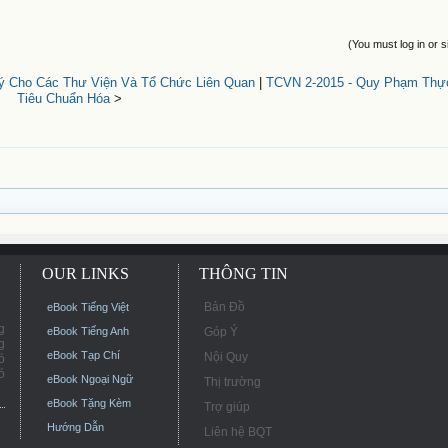
(You must log in or s
Ký Cho Các Thư Viện Và Tổ Chức Liên Quan
|
TCVN 2-2015 - Quy Phạm Thự
Tiêu Chuẩn Hóa
>
OUR LINKS
THÔNG TIN
Bản Đồ
eBook Tiếng Việt
g
eBook Tiếng Anh
Góp Ý
g
eBook Tạp Chí
Nội Quy
ó
ó
eBook Ngoại Ngữ
Thị trường
eBook Tặng Kèm
Trợ giúp
Hướng Dẫn
Liên hệ BQT