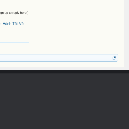
ign up to reply here.)
c Hành Tốt Về