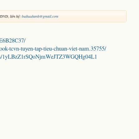
/DVD, liên hệ:
buihuuhanh@gmail.com
EBE6B28C37/
book-tcvn-tuyen-tap-tieu-chuan-viet-nam.35755/
folders/1yLBzZ1rSQoNjmWeJTZ3WGQHg04L1