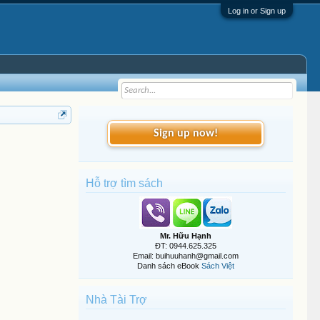
Log in or Sign up
Sign up now!
Hỗ trợ tìm sách
Mr. Hữu Hạnh
ĐT: 0944.625.325
Email: buihuuhanh@gmail.com
Danh sách eBook
Sách Việt
Nhà Tài Trợ