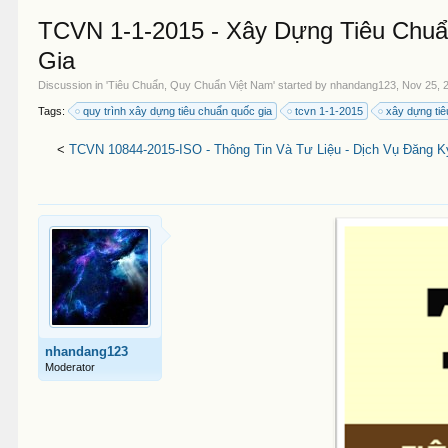
TCVN 1-1-2015 - Xây Dựng Tiêu Chuẩ
Gia
Discussion in '
Tiêu Chuẩn, Quy Chuẩn Việt Nam
' started by
nhandang123
,
Nov 25, 
Tags:
quy trình xây dựng tiêu chuẩn quốc gia
tcvn 1-1-2015
xây dựng ti
<
TCVN 10844-2015-ISO - Thông Tin Và Tư Liệu - Dịch Vụ Đăng 
nhandang123
Moderator