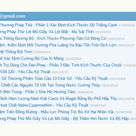
h@gmail.com
 Phương Pháp Thử - Phần 1 Xác Định Kích Thước Độ Thẳng Cạnh
17/05/2016
ng Pháp Thử Lót Mũ Giầy Và Lót Mặt - Ma Sát Tĩnh
23/10/2015
ao Thông Đường Bộ - Kích Thước Phương Tiện Có Động Cơ
02/02/2016
iệm, Kiểm Định Môi Trường Pha Loãng Và Bảo Tồn Tinh Dịch Lợn
20/01/2019
Hệ Thống Bôi Trơn
19/08/2018
Để Xác Định Cường Độ Của Xi Măng
13/02/2016
h Trụ Dùng Cho Dao Phay - Phần 3 Đặc Tính Kích Thước Của Chuôi
17/08/2
PCM-120 - Yêu Cầu Kỹ Thuật
24/11/2015
ã Số Thương Phẩm Toàn Cầu 13 Chữ Số - Yêu Cầu Kỹ Thuật
10/01/2016
- Chiết Các Nguyên Tố Vết Tan Trong Nước Cường Thủy
28/01/2016
Hở Bên Trong - Phần 1 Khe Hở Hướng Tâm
15/08/2018
Định Hàm Lượng Natri Kali Canxi Và Magie Bằng Đo Phổ Hấp Thụ
08/12/2015
oạt Chất Alpha-Cypermethrin - Yêu Cầu Kỹ Thuật
24/08/2015
m Trên Đồng Ruộng - Hiệu Lực Phòng Trừ Bọ Xít Hại Nhãn Vải
12/06/2016
ơng Pháp Thử Mũ Giầy Và Lót Mũ Giầy - Độ Thấm Hơi Nước Và Độ Hấp
06/