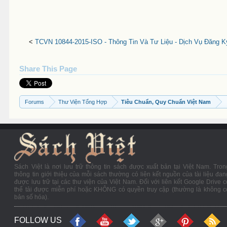
<
TCVN 10844-2015-ISO - Thông Tin Và Tư Liệu - Dịch Vụ Đăng 
Share This Page
Forums
Thư Viện Tổng Hợp
Tiêu Chuẩn, Quy Chuẩn Việt Nam
Sách Việt là nơi lưu trữ thông tin sách được xuất bản tại Việt Nam. Tron
thông tin giới thiệu của mỗi sách thường có liên kết nguồn của tài liệu đan
được lưu trữ tại các thư viện của Việt Nam. Đối với liên kết Google Drive c
thể tải được miễn phí hoặc KHÔNG có quyền truy cập (thường là không c
bản số hóa).
FOLLOW US