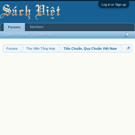
Log in or Sign up
Members
Forums
Search Forums
Recent Posts
Forums
Thư Viện Tổng Hợp
Tiêu Chuẩn, Quy Chuẩn Việt Nam