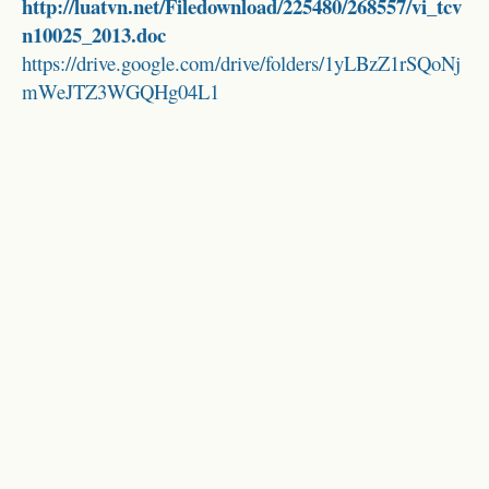
http://luatvn.net/Filedownload/225480/268557/vi_tcv
n10025_2013.doc
https://drive.google.com/drive/folders/1yLBzZ1rSQoNj
mWeJTZ3WGQHg04L1