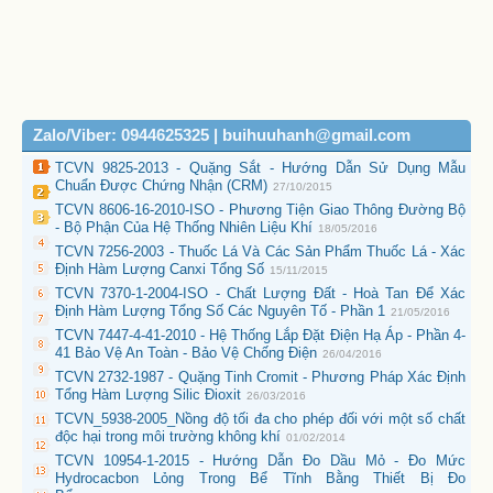
Zalo/Viber: 0944625325 | buihuuhanh@gmail.com
TCVN 9825-2013 - Quặng Sắt - Hướng Dẫn Sử Dụng Mẫu
Chuẩn Được Chứng Nhận (CRM)
27/10/2015
TCVN 8606-16-2010-ISO - Phương Tiện Giao Thông Đường Bộ
- Bộ Phận Của Hệ Thống Nhiên Liệu Khí
18/05/2016
TCVN 7256-2003 - Thuốc Lá Và Các Sản Phẩm Thuốc Lá - Xác
Định Hàm Lượng Canxi Tổng Số
15/11/2015
TCVN 7370-1-2004-ISO - Chất Lượng Đất - Hoà Tan Để Xác
Định Hàm Lượng Tổng Số Các Nguyên Tố - Phần 1
21/05/2016
TCVN 7447-4-41-2010 - Hệ Thống Lắp Đặt Điện Hạ Áp - Phần 4-
41 Bảo Vệ An Toàn - Bảo Vệ Chống Điện
26/04/2016
TCVN 2732-1987 - Quặng Tinh Cromit - Phương Pháp Xác Định
Tổng Hàm Lượng Silic Đioxit
26/03/2016
TCVN_5938-2005_Nồng độ tối đa cho phép đối với một số chất
độc hại trong môi trường không khí
01/02/2014
TCVN 10954-1-2015 - Hướng Dẫn Đo Dầu Mỏ - Đo Mức
Hydrocacbon Lỏng Trong Bể Tĩnh Bằng Thiết Bị Đo