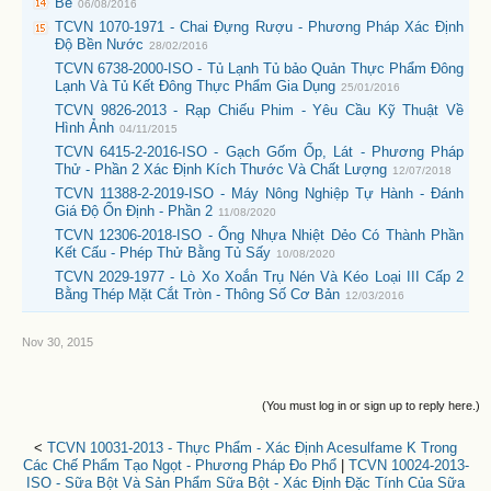
Bể
06/08/2016
TCVN 1070-1971 - Chai Đựng Rượu - Phương Pháp Xác Định
Độ Bền Nước
28/02/2016
TCVN 6738-2000-ISO - Tủ Lạnh Tủ bảo Quản Thực Phẩm Đông
Lạnh Và Tủ Kết Đông Thực Phẩm Gia Dụng
25/01/2016
TCVN 9826-2013 - Rạp Chiếu Phim - Yêu Cầu Kỹ Thuật Về
Hình Ảnh
04/11/2015
TCVN 6415-2-2016-ISO - Gạch Gốm Ốp, Lát - Phương Pháp
Thử - Phần 2 Xác Định Kích Thước Và Chất Lượng
12/07/2018
TCVN 11388-2-2019-ISO - Máy Nông Nghiệp Tự Hành - Đánh
Giá Độ Ổn Định - Phần 2
11/08/2020
TCVN 12306-2018-ISO - Ống Nhựa Nhiệt Dẻo Có Thành Phần
Kết Cấu - Phép Thử Bằng Tủ Sấy
10/08/2020
TCVN 2029-1977 - Lò Xo Xoắn Trụ Nén Và Kéo Loại III Cấp 2
Bằng Thép Mặt Cắt Tròn - Thông Số Cơ Bản
12/03/2016
Nov 30, 2015
(You must log in or sign up to reply here.)
<
TCVN 10031-2013 - Thực Phẩm - Xác Định Acesulfame K Trong
Các Chế Phẩm Tạo Ngọt - Phương Pháp Đo Phổ
|
TCVN 10024-2013-
ISO - Sữa Bột Và Sản Phẩm Sữa Bột - Xác Định Đặc Tính Của Sữa