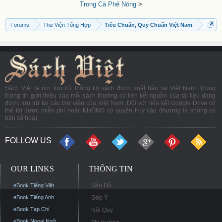
Trong Cà Phê Nóng
>
Forums
Thư Viện Tổng Hợp
Tiêu Chuẩn, Quy Chuẩn Việt Nam
Sách Việt là nơi lưu trữ thông tin sách được xuất bản tại Việt Nam. Trong
thông tin giới thiệu của mỗi sách thường có liên kết nguồn của tài liệu đang
được lưu trữ tại các thư viện của Việt Nam. Đối với liên kết Google Drive có
thể tải được miễn phí hoặc KHÔNG có quyền truy cập (thường là không có
bản số hóa).
FOLLOW US
OUR LINKS
THÔNG TIN
Bản Đồ
eBook Tiếng Việt
eBook Tiếng Anh
Góp Ý
eBook Tạp Chí
Nội Quy
eBook Ngoại Ngữ