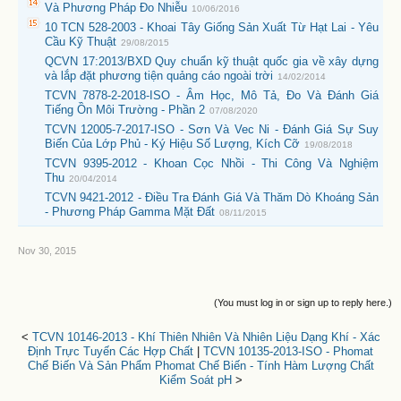
Và Phương Pháp Đo Nhiễu
10/06/2016
10 TCN 528-2003 - Khoai Tây Giống Sản Xuất Từ Hạt Lai - Yêu
Cầu Kỹ Thuật
29/08/2015
QCVN 17:2013/BXD Quy chuẩn kỹ thuật quốc gia về xây dựng
và lắp đặt phương tiện quảng cáo ngoài trời
14/02/2014
TCVN 7878-2-2018-ISO - Âm Học, Mô Tả, Đo Và Đánh Giá
Tiếng Ồn Môi Trường - Phần 2
07/08/2020
TCVN 12005-7-2017-ISO - Sơn Và Vec Ni - Đánh Giá Sự Suy
Biến Của Lớp Phủ - Ký Hiệu Số Lượng, Kích Cỡ
19/08/2018
TCVN 9395-2012 - Khoan Cọc Nhồi - Thi Công Và Nghiệm
Thu
20/04/2014
TCVN 9421-2012 - Điều Tra Đánh Giá Và Thăm Dò Khoáng Sản
- Phương Pháp Gamma Mặt Đất
08/11/2015
Nov 30, 2015
(You must log in or sign up to reply here.)
<
TCVN 10146-2013 - Khí Thiên Nhiên Và Nhiên Liệu Dạng Khí - Xác
Định Trực Tuyến Các Hợp Chất
|
TCVN 10135-2013-ISO - Phomat
Chế Biến Và Sản Phẩm Phomat Chế Biến - Tính Hàm Lượng Chất
Kiểm Soát pH
>