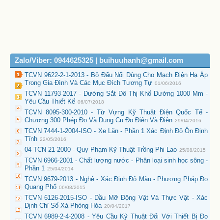
Zalo/Viber: 0944625325 | buihuuhanh@gmail.com
TCVN 9622-2-1-2013 - Bộ Đấu Nối Dùng Cho Mạch Điện Hạ Áp
Trong Gia Đình Và Các Mục Đích Tương Tự
01/06/2016
TCVN 11793-2017 - Đường Sắt Đô Thị Khổ Đường 1000 Mm -
Yêu Cầu Thiết Kế
06/07/2018
TCVN 8095-300-2010 - Từ Vựng Kỹ Thuật Điện Quốc Tế -
Chương 300 Phép Đo Và Dụng Cụ Đo Điện Và Điện
29/04/2016
TCVN 7444-1-2004-ISO - Xe Lăn - Phần 1 Xác Định Độ Ổn Định
Tĩnh
22/05/2016
04 TCN 21-2000 - Quy Phạm Kỹ Thuật Trồng Phi Lao
25/08/2015
TCVN 6966-2001 - Chất lượng nước - Phân loại sinh học sông -
Phần 1
25/04/2014
TCVN 9679-2013 - Nghệ - Xác Định Độ Màu - Phương Pháp Đo
Quang Phổ
06/08/2015
TCVN 6126-2015-ISO - Dầu Mỡ Động Vật Và Thực Vật - Xác
Định Chỉ Số Xà Phòng Hóa
20/04/2017
TCVN 6989-2-4-2008 - Yêu Cầu Kỹ Thuật Đối Với Thiết Bị Đo