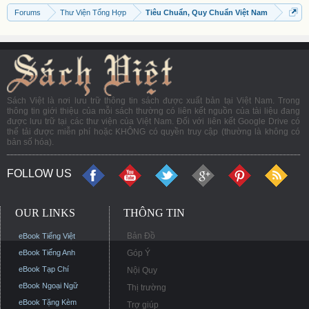
Forums
Thư Viện Tổng Hợp
Tiêu Chuẩn, Quy Chuẩn Việt Nam
Sách Việt là nơi lưu trữ thông tin sách được xuất bản tại Việt Nam. Trong
thông tin giới thiệu của mỗi sách thường có liên kết nguồn của tài liệu đang
được lưu trữ tại các thư viện của Việt Nam. Đối với liên kết Google Drive có
thể tải được miễn phí hoặc KHÔNG có quyền truy cập (thường là không có
bản số hóa).
FOLLOW US
OUR LINKS
THÔNG TIN
Bản Đồ
eBook Tiếng Việt
eBook Tiếng Anh
Góp Ý
eBook Tạp Chí
Nội Quy
eBook Ngoại Ngữ
Thị trường
eBook Tặng Kèm
Trợ giúp