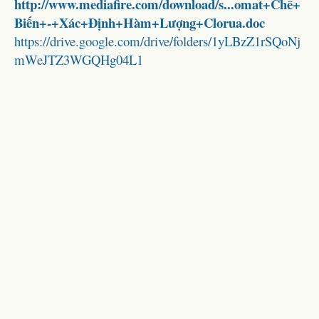
http://www.mediafire.com/download/s...omat+Chế+
Biến+-+Xác+Định+Hàm+Lượng+Clorua.doc
https://drive.google.com/drive/folders/1yLBzZ1rSQoNj
mWeJTZ3WGQHg04L1