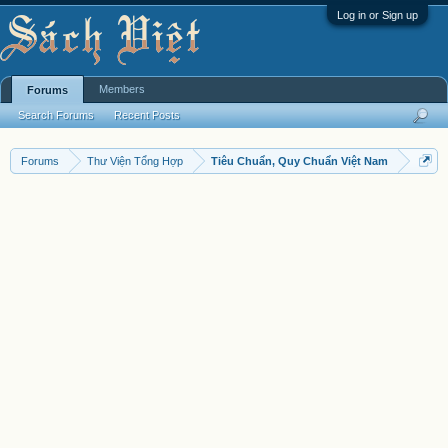
Log in or Sign up
Members
Forums
Search Forums
Recent Posts
Forums
Thư Viện Tổng Hợp
Tiêu Chuẩn, Quy Chuẩn Việt Nam