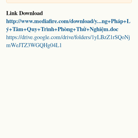
Link Download
http://www.mediafire.com/download/y...ng+Pháp+L
ý+Tâm+Quy+Trình+Phòng+Thử+Nghiệm.doc
https://drive.google.com/drive/folders/1yLBzZ1rSQoNj
mWeJTZ3WGQHg04L1