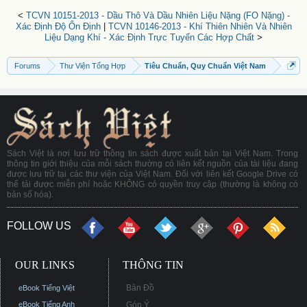
<
TCVN 10151-2013 - Dầu Thô Và Dầu Nhiên Liệu Nặng (FO Nặng) -
Xác Định Độ Ổn Định
|
TCVN 10146-2013 - Khí Thiên Nhiên Và Nhiên
Liệu Dạng Khí - Xác Định Trực Tuyến Các Hợp Chất
>
Forums
Thư Viện Tổng Hợp
Tiêu Chuẩn, Quy Chuẩn Việt Nam
Sách Việt là nơi lưu trữ thông tin sách được xuất bản tại Việt Nam. Trong
thông tin giới thiệu của mỗi sách thường có liên kết nguồn của tài liệu đang
được lưu trữ tại các thư viện của Việt Nam. Đối với liên kết Google Drive có
thể tải được miễn phí hoặc KHÔNG có quyền truy cập (thường là không có
bản số hóa).
FOLLOW US
OUR LINKS
THÔNG TIN
Bản Đồ
eBook Tiếng Việt
eBook Tiếng Anh
Góp Ý