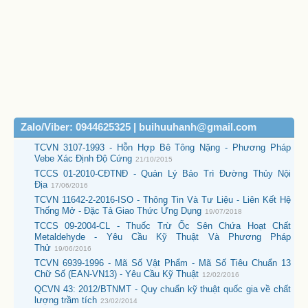
Zalo/Viber: 0944625325 | buihuuhanh@gmail.com
TCVN 3107-1993 - Hỗn Hợp Bê Tông Nặng - Phương Pháp
Vebe Xác Định Độ Cứng
21/10/2015
TCCS 01-2010-CĐTNĐ - Quản Lý Bảo Trì Đường Thủy Nội
Địa
17/06/2016
TCVN 11642-2-2016-ISO - Thông Tin Và Tư Liệu - Liên Kết Hệ
Thống Mở - Đặc Tả Giao Thức Ứng Dụng
19/07/2018
TCCS 09-2004-CL - Thuốc Trừ Ốc Sên Chứa Hoạt Chất
Metaldehyde - Yêu Cầu Kỹ Thuật Và Phương Pháp
Thử
19/06/2016
TCVN 6939-1996 - Mã Số Vật Phẩm - Mã Số Tiêu Chuẩn 13
Chữ Số (EAN-VN13) - Yêu Cầu Kỹ Thuật
12/02/2016
QCVN 43: 2012/BTNMT - Quy chuẩn kỹ thuật quốc gia về chất
lượng trầm tích
23/02/2014