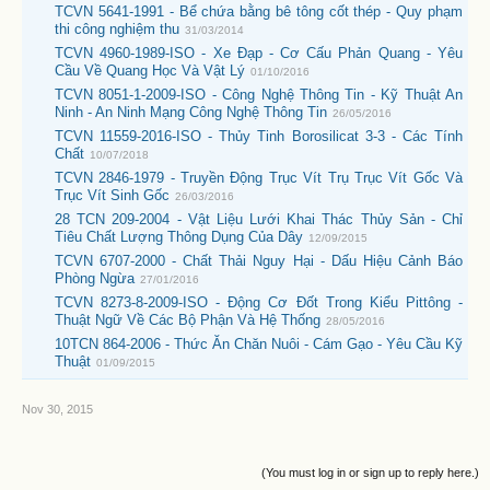
TCVN 5641-1991 - Bể chứa bằng bê tông cốt thép - Quy phạm
thi công nghiệm thu
31/03/2014
TCVN 4960-1989-ISO - Xe Đạp - Cơ Cấu Phản Quang - Yêu
Cầu Về Quang Học Và Vật Lý
01/10/2016
TCVN 8051-1-2009-ISO - Công Nghệ Thông Tin - Kỹ Thuật An
Ninh - An Ninh Mạng Công Nghệ Thông Tin
26/05/2016
TCVN 11559-2016-ISO - Thủy Tinh Borosilicat 3-3 - Các Tính
Chất
10/07/2018
TCVN 2846-1979 - Truyền Động Trục Vít Trụ Trục Vít Gốc Và
Trục Vít Sinh Gốc
26/03/2016
28 TCN 209-2004 - Vật Liệu Lưới Khai Thác Thủy Sản - Chỉ
Tiêu Chất Lượng Thông Dụng Của Dây
12/09/2015
TCVN 6707-2000 - Chất Thải Nguy Hại - Dấu Hiệu Cảnh Báo
Phòng Ngừa
27/01/2016
TCVN 8273-8-2009-ISO - Động Cơ Đốt Trong Kiểu Pittông -
Thuật Ngữ Về Các Bộ Phận Và Hệ Thống
28/05/2016
10TCN 864-2006 - Thức Ăn Chăn Nuôi - Cám Gạo - Yêu Cầu Kỹ
Thuật
01/09/2015
Nov 30, 2015
(You must log in or sign up to reply here.)