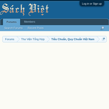
Log in or Sign up
Members
Forums
Search Forums
Recent Posts
Forums
Thư Viện Tổng Hợp
Tiêu Chuẩn, Quy Chuẩn Việt Nam