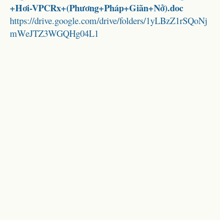
+Hơi-VPCRx+(Phương+Pháp+Giãn+Nở).doc
https://drive.google.com/drive/folders/1yLBzZ1rSQoNj
mWeJTZ3WGQHg04L1