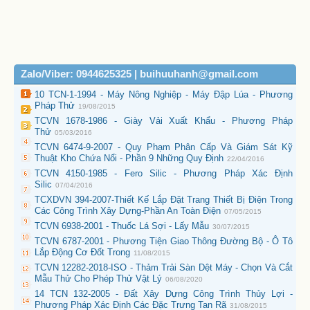
Zalo/Viber: 0944625325 | buihuuhanh@gmail.com
10 TCN-1-1994 - Máy Nông Nghiệp - Máy Đập Lúa - Phương
Pháp Thử
19/08/2015
TCVN 1678-1986 - Giày Vải Xuất Khẩu - Phương Pháp
Thử
05/03/2016
TCVN 6474-9-2007 - Quy Phạm Phân Cấp Và Giám Sát Kỹ
Thuật Kho Chứa Nổi - Phần 9 Những Quy Định
22/04/2016
TCVN 4150-1985 - Fero Silic - Phương Pháp Xác Định
Silic
07/04/2016
TCXDVN 394-2007-Thiết Kế Lắp Đặt Trang Thiết Bị Điện Trong
Các Công Trình Xây Dựng-Phần An Toàn Điện
07/05/2015
TCVN 6938-2001 - Thuốc Lá Sợi - Lấy Mẫu
30/07/2015
TCVN 6787-2001 - Phương Tiện Giao Thông Đường Bộ - Ô Tô
Lắp Động Cơ Đốt Trong
11/08/2015
TCVN 12282-2018-ISO - Thảm Trải Sàn Dệt Máy - Chọn Và Cắt
Mẫu Thử Cho Phép Thử Vật Lý
06/08/2020
14 TCN 132-2005 - Đất Xây Dựng Công Trình Thủy Lợi -
Phương Pháp Xác Định Các Đặc Trưng Tan Rã
31/08/2015