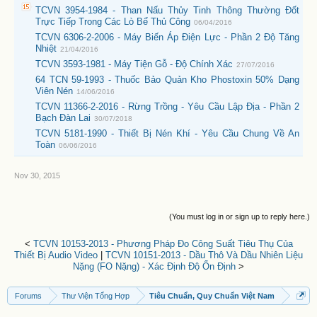
TCVN 3954-1984 - Than Nấu Thủy Tinh Thông Thường Đốt
Trực Tiếp Trong Các Lò Bể Thủ Công
06/04/2016
TCVN 6306-2-2006 - Máy Biến Áp Điện Lực - Phần 2 Độ Tăng
Nhiệt
21/04/2016
TCVN 3593-1981 - Máy Tiện Gỗ - Độ Chính Xác
27/07/2016
64 TCN 59-1993 - Thuốc Bảo Quản Kho Phostoxin 50% Dạng
Viên Nén
14/06/2016
TCVN 11366-2-2016 - Rừng Trồng - Yêu Cầu Lập Địa - Phần 2
Bạch Đàn Lai
30/07/2018
TCVN 5181-1990 - Thiết Bị Nén Khí - Yêu Cầu Chung Về An
Toàn
06/06/2016
Nov 30, 2015
(You must log in or sign up to reply here.)
<
TCVN 10153-2013 - Phương Pháp Đo Công Suất Tiêu Thụ Của
Thiết Bị Audio Video
|
TCVN 10151-2013 - Dầu Thô Và Dầu Nhiên Liệu
Nặng (FO Nặng) - Xác Định Độ Ổn Định
>
Forums
Thư Viện Tổng Hợp
Tiêu Chuẩn, Quy Chuẩn Việt Nam