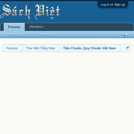
Log in or Sign up
Members
Forums
Search Forums
Recent Posts
Forums
Thư Viện Tổng Hợp
Tiêu Chuẩn, Quy Chuẩn Việt Nam