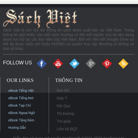
Sách Việt là nơi lưu trữ thông tin sách được xuất bản tại Việt Nam. Trong
thông tin giới thiệu của mỗi sách thường có liên kết nguồn của tài liệu đang
được lưu trữ tại các thư viện của Việt Nam. Đối với liên kết Google Drive có
thể tải được miễn phí hoặc KHÔNG có quyền truy cập (thường là không có
bản số hóa).
FOLLOW US
OUR LINKS
THÔNG TIN
Bản Đồ
eBook Tiếng Việt
eBook Tiếng Anh
Góp Ý
eBook Tạp Chí
Nội Quy
eBook Ngoại Ngữ
Thị trường
eBook Tặng Kèm
Trợ giúp
Hướng Dẫn
Liên hệ BQT