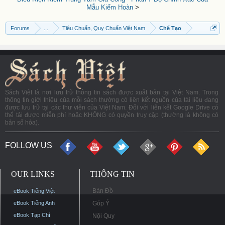
Mẫu Kiểm Hoàn
>
Forums
...
Tiêu Chuẩn, Quy Chuẩn Việt Nam
Chế Tạo
Sách Việt là nơi lưu trữ thông tin sách được xuất bản tại Việt Nam. Trong
thông tin giới thiệu của mỗi sách thường có liên kết nguồn của tài liệu đang
được lưu trữ tại các thư viện của Việt Nam. Đối với liên kết Google Drive có
thể tải được miễn phí hoặc KHÔNG có quyền truy cập (thường là không có
bản số hóa).
FOLLOW US
OUR LINKS
THÔNG TIN
Bản Đồ
eBook Tiếng Việt
eBook Tiếng Anh
Góp Ý
eBook Tạp Chí
Nội Quy