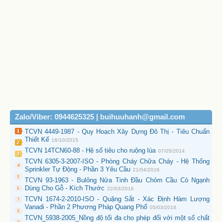
Zalo/Viber: 0944625325 | buihuuhanh@gmail.com
TCVN 4449-1987 - Quy Hoạch Xây Dựng Đô Thị - Tiêu Chuẩn
Thiết Kế
16/10/2015
TCVN 14TCN60-88 - Hệ số tiêu cho ruộng lúa
07/05/2014
TCVN 6305-3-2007-ISO - Phòng Cháy Chữa Cháy - Hệ Thống
Sprinkler Tự Động - Phần 3 Yêu Cầu
21/04/2016
TCVN 93-1963 - Bulông Nửa Tinh Đầu Chỏm Cầu Có Ngạnh
Dùng Cho Gỗ - Kích Thước
22/03/2016
TCVN 1674-2-2010-ISO - Quặng Sắt - Xác Định Hàm Lượng
Vanadi - Phần 2 Phương Pháp Quang Phổ
05/03/2016
TCVN_5938-2005_Nồng độ tối đa cho phép đối với một số chất