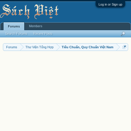
Log in or Sign up
Members
Forums
Search Forums
Recent Posts
Forums
Thư Viện Tổng Hợp
Tiêu Chuẩn, Quy Chuẩn Việt Nam