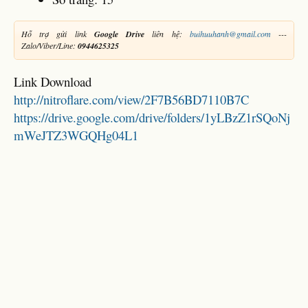
Hỗ trợ gửi link
Google Drive
liên hệ:
buihuuhanh@gmail.com
---
Zalo/Viber/Line:
0944625325
Link Download
http://nitroflare.com/view/2F7B56BD7110B7C
https://drive.google.com/drive/folders/1yLBzZ1rSQoNj
mWeJTZ3WGQHg04L1