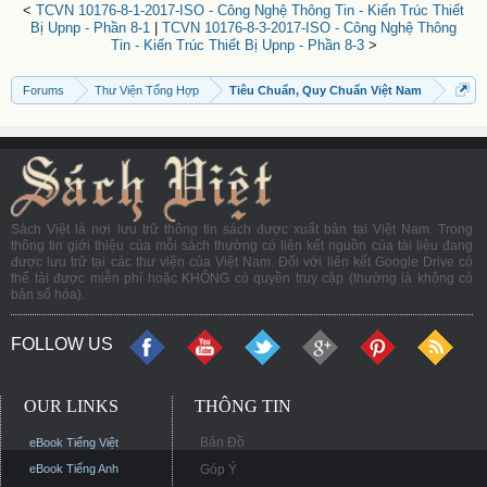
<
TCVN 10176-8-1-2017-ISO - Công Nghệ Thông Tin - Kiến Trúc Thiết
Bị Upnp - Phần 8-1
|
TCVN 10176-8-3-2017-ISO - Công Nghệ Thông
Tin - Kiến Trúc Thiết Bị Upnp - Phần 8-3
>
Forums
Thư Viện Tổng Hợp
Tiêu Chuẩn, Quy Chuẩn Việt Nam
Sách Việt là nơi lưu trữ thông tin sách được xuất bản tại Việt Nam. Trong
thông tin giới thiệu của mỗi sách thường có liên kết nguồn của tài liệu đang
được lưu trữ tại các thư viện của Việt Nam. Đối với liên kết Google Drive có
thể tải được miễn phí hoặc KHÔNG có quyền truy cập (thường là không có
bản số hóa).
FOLLOW US
OUR LINKS
THÔNG TIN
Bản Đồ
eBook Tiếng Việt
eBook Tiếng Anh
Góp Ý