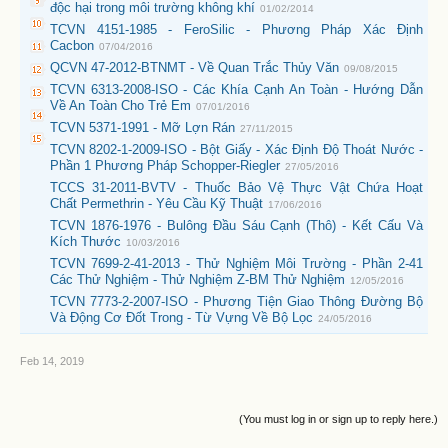
độc hại trong môi trường không khí
01/02/2014
TCVN 4151-1985 - FeroSilic - Phương Pháp Xác Định
Cacbon
07/04/2016
QCVN 47-2012-BTNMT - Về Quan Trắc Thủy Văn
09/08/2015
TCVN 6313-2008-ISO - Các Khía Cạnh An Toàn - Hướng Dẫn
Về An Toàn Cho Trẻ Em
07/01/2016
TCVN 5371-1991 - Mỡ Lợn Rán
27/11/2015
TCVN 8202-1-2009-ISO - Bột Giấy - Xác Định Độ Thoát Nước -
Phần 1 Phương Pháp Schopper-Riegler
27/05/2016
TCCS 31-2011-BVTV - Thuốc Bảo Vệ Thực Vật Chứa Hoạt
Chất Permethrin - Yêu Cầu Kỹ Thuật
17/06/2016
TCVN 1876-1976 - Bulông Đầu Sáu Cạnh (Thô) - Kết Cấu Và
Kích Thước
10/03/2016
TCVN 7699-2-41-2013 - Thử Nghiệm Môi Trường - Phần 2-41
Các Thử Nghiệm - Thử Nghiệm Z-BM Thử Nghiệm
12/05/2016
TCVN 7773-2-2007-ISO - Phương Tiện Giao Thông Đường Bộ
Và Động Cơ Đốt Trong - Từ Vựng Về Bộ Lọc
24/05/2016
Feb 14, 2019
(You must log in or sign up to reply here.)