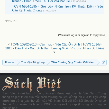
Khuẩn - Phần 1 Yêu Cầu Đối Với Vật Liệu
22/05/2016
TCVN 5934-1995 - Sợi Dây Nhôm Tròn Kỹ Thuật Điện - Yêu
Cầu Kỹ Thuật Chung
17/02/2016
Nov 5, 2015
(You must log in or sign up to reply here.)
<
TCVN 10202-2013 - Cần Trục - Yêu Cầu Ổn Định
|
TCVN 10147-
2013 - Dầu Thô - Xác Định Hàm Lượng Muối (Phương Pháp Đo Điện)
>
Forums
Thư Viện Tổng Hợp
Tiêu Chuẩn, Quy Chuẩn Việt Nam
Sách Việt là nơi lưu trữ thông tin sách được xuất bản tại Việt Nam. Trong
thông tin giới thiệu của mỗi sách thường có liên kết nguồn của tài liệu đang
được lưu trữ tại các thư viện của Việt Nam. Đối với liên kết Google Drive có
thể tải được miễn phí hoặc KHÔNG có quyền truy cập (thường là không có
bản số hóa).