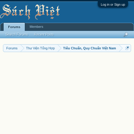
Log in or Sign up
Members
Forums
Search Forums
Recent Posts
Forums
Thư Viện Tổng Hợp
Tiêu Chuẩn, Quy Chuẩn Việt Nam