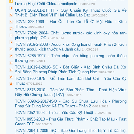
Lượng Hoạt Chất Chlorantraniliprole
03/08/2020
QCVN 26-2011-BTTTT - Quy Chuẩn Kỹ Thuật Quốc Gia Về
Thiết Bị Điện Thoại VHF Hai Chiều Lắp Đặt
16/06/2016
TCVN 328-1969 - Đai Ốc Tròn Có Lỗ Ở Mặt Đầu - Kích
Thước
26/02/2016
TCVN 7324: 2004- Chất lượng nước- xác định oxy hòa tan-
phương pháp IOD
28/01/2014
TCVN 7916-2-2008 - Acqui khởi động loại chì-axit- Phần 2- Kích
thước acqui, kích thước và đánh dấu
14/05/2014
TCVN 6285-1997 - Thép chịu hàn bằng phương pháp thông
thường
29/03/2014
TCVN 11619-1-2016-ISO - Bột Giấy - Xác Định Chiều Dài Xơ
Sợi Bằng Phương Pháp Phân Tích Quang Học
20/07/2018
TCVN 1760-1975 - Gỗ Tròn Làm Bản Bút Chì - Yêu Cầu Kỹ
Thuật
07/03/2016
TCVN 8376-2010 - Tôm Và Sản Phẩm Tôm - Phát Hiện Virut
Gây Hội Chứng Taura (TSV)
25/07/2015
TCVN 6090-2-2017-ISO - Cao Su Chưa Lưu Hóa - Phương
Pháp Sử Dụng Nhớt Kế Đĩa Trượt - Phần 2
04/12/2018
TCVN 2052-1993 - Thiếc - Yêu Cầu Kỹ Thuật
22/02/2016
TCVN 9953-2013 - Phụ Gia Thực Phẩm - Chất Tạo Màu - Fast
Green FCF
30/10/2015
TCVN 7394-1-2008-ISO - Bao Gói Trang Thiết Bị Y Tế Đã Tiệt